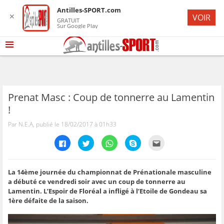
Antilles-SPORT.com
✕
VOIR
GRATUIT
Sur Google Play
Prenat Masc : Coup de tonnerre au Lamentin
!
Par N.E.A, publié le 18/02/2017 à 01h33
C
C
C
C
C
l
l
l
l
l
i
i
i
i
i
q
q
q
q
q
u
u
u
u
u
e
e
e
e
e
La 14ème journée du championnat de Prénationale masculine
z
z
z
z
z
a débuté ce vendredi soir avec un coup de tonnerre au
p
p
p
p
p
o
o
o
o
o
Lamentin. L’Espoir de Floréal a infligé à l’Etoile de Gondeau sa
u
u
u
u
u
1ère défaite de la saison.
r
r
r
r
r
p
p
p
p
e
a
a
a
a
n
r
r
r
r
v