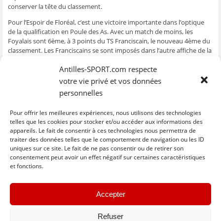
e
n
e
t
l
conserver la tête du classement.
n
ê
n
r
e
ê
t
ê
e
f
Pour l’Espoir de Floréal, c’est une victoire importante dans l’optique
t
r
t
)
e
r
e
r
n
de la qualification en Poule des As. Avec un match de moins, les
e
)
e
ê
Foyalais sont 6ème, à 3 points du TS Franciscain, le nouveau 4ème du
)
)
t
r
classement. Les Franciscains se sont imposés dans l’autre affiche de la
e
)
soirée face l’ASC Ducos, concurrent direct pour cette 4ème place (23-
Antilles-SPORT.com respecte
22). Dans la dernière rencontre de ce vendredi, Sainte-Anne Cap 110 a
tenu son rang face au Club Péléen (32-24) et passe devant l’USC Citron
votre vie privé et vos données
qui jouera ce samedi.
personnelles
Résultats et programme
Pour offrir les meilleures expériences, nous utilisons des technologies
Classement
telles que les cookies pour stocker et/ou accéder aux informations des
appareils. Le fait de consentir à ces technologies nous permettra de
traiter des données telles que le comportement de navigation ou les ID
uniques sur ce site. Le fait de ne pas consentir ou de retirer son
C
C
C
C
C
l
l
l
l
l
consentement peut avoir un effet négatif sur certaines caractéristiques
i
i
i
i
i
et fonctions.
q
q
q
q
q
u
u
u
u
u
e
e
e
e
e
z
z
z
z
z
« Previous
Next »
p
p
p
p
p
Accepter
o
o
o
o
o
u
u
u
u
u
r
r
r
r
r
p
p
p
p
e
Refuser