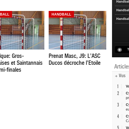
Handbal
Handbal
BALL
HANDBALL
Handbal
T
que: Gros-
Prenat Masc, J9: L’ASC
ises et Saintannais
Ducos décroche l’Etoile
Articl
mi-finales
+ Vus
1
V
2
C
p
3
C
e
4
C
C
5
V