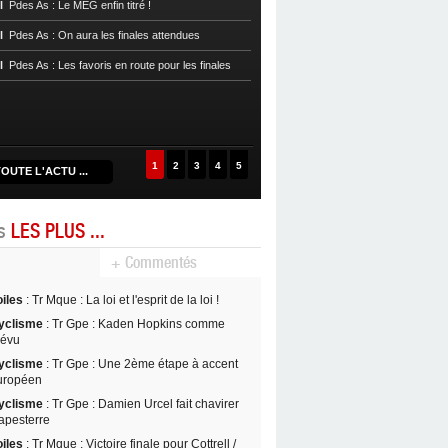
Handball
Cpe Mque : Le MEG s’offre 
l
Pdes As : Le MEG enfin titré !
Réveil et file en demie
l
Pdes As : On aura les finales attendues
Handball
Prenat 972 : Résultats 16e
l
Pdes As : Les favoris en route pour les finales
Handball
Cpe Mque : Un choc fémin
quarts de finale
Handball
Prenat 972 : Résultats 14e
1
2
3
4
5
OUTE L'ACTU ...
es
LES PLUS ...
+ Commentés
oiles
: Tr Mque : La loi et l'esprit de la loi !
yclisme
: Tr Gpe : Kaden Hopkins comme
révu
yclisme
: Tr Gpe : Une 2ème étape à accent
uropéen
yclisme
: Tr Gpe : Damien Urcel fait chavirer
apesterre
oiles
: Tr Mque : Victoire finale pour Cottrell /