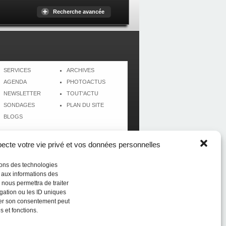
Recherche avancée
SERVICES
ARCHIVES
AGENDA
PHOTOACTUS
NEWSLETTER
TOUT'ACTU
SONDAGES
PLAN DU SITE
BLOGS
cte votre vie privé et vos données personnelles
isons des technologies
r aux informations des
 nous permettra de traiter
gation ou les ID uniques
tirer son consentement peut
s et fonctions.