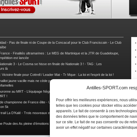
nidad
-
Pas de finale ni de Coupe de la Concacaf pour le Club Franciscain
-
Le Club
raïbe
 France
-
Finalités ultramarines : Le MEG de Martinique et la JTR de Guadeloupe,
mpétition est lancée
ationale 3
-
Le Cosma se hisse en finale de Nationale 3 !
-
TAG : Les
urs là
 Victoire finale pour Cottrell / Leader Mat
-
Tr Mque : La loi et l’esprit de la loi !
illot jaune vacille mais ne cède pas
-
Tr Gpe : La Vendée U et Cole toujours à la
 Mamelles
Antilles-SPORT.com respe
couronne au MRT
-
L’équipage Nègre – Gérard remporte le 9e rallye du Pays Marie-
MRT !
Pour offrir les meilleures expériences, nous util
 de championne de France élite
-
Un semi marathon sous le signe de la chaleur et
telles que les cookies pour stocker et/ou accéde
son 5k
appareils. Le fait de consentir à ces technologies
rail La D’Kalé
-
Trois nouveaux et un habitué au palmarès du Trail des Trésors
-
des données telles que le comportement de navi
sur ce site. Le fait de ne pas consentir ou de re
e Poule des As pleine d’émotions !
-
Images de la Woulib 113 X-Trem
avoir un effet négatif sur certaines caractéristique