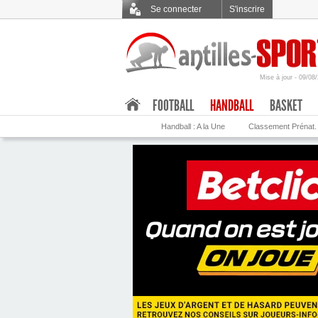
Se connecter
S'inscrire
Mise à jour - 09/08
.
FOOTBALL
HANDBALL
BASKET
Handball : A la Une
Classement Prénat.