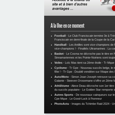
A la Une en ce moment
Football
-
Le Club Franciscain termine 3e à Tri
Franciscain en demi-finale de la Coupe de la Ca
Handball
-
Les Antilles sont vice-champions de
vice-champions !
-
Finalités Ultramarines : La co
Basket
-
Le Cosma ne décroche pas le titre en N
Sinnamariennes et les Pointe-Noiriens sont toujo
Voiles
-
Loïc Mas tient sa 2ème étoile
-
Tr Mque :
Cyclisme
-
Tr Gpe : Nouveau succès belge, le ma
fête !
-
Tr Gpe : Doublé vendéen sur l’étape des
Auto/Moto
-
Simon Jean-Joseph retrouve sa 
Galante
-
Steeven Orosemane s’offre un 2ème 
Athlétisme
-
Alexe Deau décroche son 1er titre
du succès populaire
-
Le Golden Star remporte 
Autres Sports
-
De nouveaux vainqueurs sur le t
Cpe Mque : Le Good-Luck à l’honneur
PhotoActu
-
Images du Tchimbe Raid 2024
-
Un