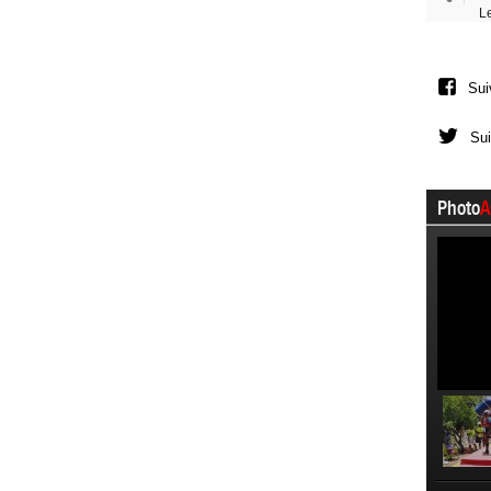
L
Sui
Sui
Photo
A