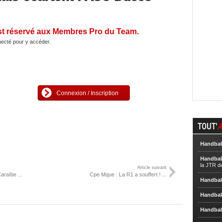
st réservé aux Membres Pro du Team.
ecté pour y accéder.
Connexion / Inscription
TOUT'
A
Handbal
Handbal
la JTR d
Article suivant
araïbe ...
Cpe Mque : La R1 a souffert ! ...
Handbal
Handbal
Handbal