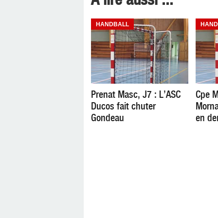
HANDBALL
HAND
Prenat Masc, J7 : L’ASC
Cpe M
Ducos fait chuter
Morna
Gondeau
en de