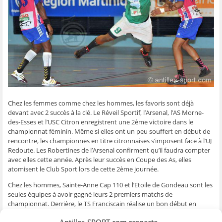
g
g
g
g
e
e
e
e
e
r
r
r
r
r
p
s
s
s
s
a
u
u
u
u
r
r
r
r
r
e
F
T
W
S
-
a
w
h
k
m
c
i
a
y
a
e
t
t
p
i
b
t
s
e
l
o
e
A
(
à
o
r
p
o
u
k
(
p
u
n
(
o
(
v
a
o
u
o
r
m
u
v
u
e
i
v
r
v
d
(
Chez les femmes comme chez les hommes, les favoris sont déjà
r
e
r
a
o
devant avec 2 succès à la clé. Le Réveil Sportif, l’Arsenal, l’AS Morne-
e
d
e
n
u
d
a
d
s
v
des-Esses et l’USC Citron enregistrent une 2ème victoire dans le
a
n
a
u
r
championnat féminin. Même si elles ont un peu souffert en début de
n
s
n
n
e
s
u
s
e
d
rencontre, les championnes en titre citronnaises s’imposent face à l’UJ
u
n
u
n
a
n
e
n
o
n
Redoute. Les Robertines de l’Arsenal confirment qu’il faudra compter
e
n
e
u
s
avec elles cette année. Après leur succès en Coupe des As, elles
n
o
n
v
u
o
u
o
e
n
atomisent le Club Sport lors de cette 2ème journée.
u
v
u
l
e
v
e
v
l
n
Chez les hommes, Sainte-Anne Cap 110 et l’Etoile de Gondeau sont les
e
l
e
e
o
l
l
l
f
u
seules équipes à avoir gagné leurs 2 premiers matchs de
l
e
l
e
v
e
f
e
n
e
championnat. Derrière, le TS Franciscain réalise un bon début en
f
e
f
ê
l
allant battre les jeunes ducossais.
e
n
e
t
l
n
ê
n
r
e