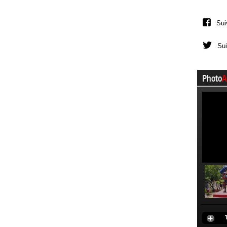
Sui
Sui
Photo
A