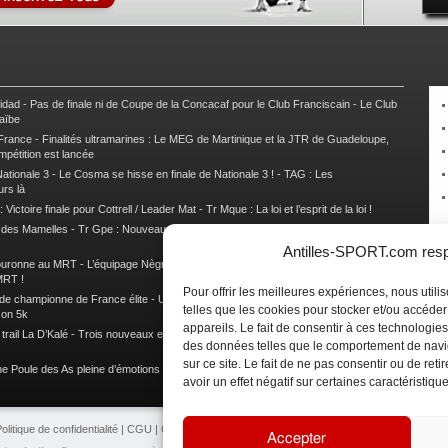
nidad
-
Pas de finale ni de Coupe de la Concacaf pour le Club Franciscain
-
Le Club
raïbe
 France
-
Finalités ultramarines : Le MEG de Martinique et la JTR de Guadeloupe,
mpétition est lancée
ationale 3
-
Le Cosma se hisse en finale de Nationale 3 !
-
TAG : Les
urs là
 Victoire finale pour Cottrell / Leader Mat
-
Tr Mque : La loi et l’esprit de la loi !
e des Mamelles
-
Tr Gpe : Nouveau changement de leader, Damien Urcel out
-
Tr
Antilles-SPORT.com respe
couronne au MRT
-
L’équipage Nègre – Gérard remporte le 9e rallye du Pays Marie-
MRT !
Pour offrir les meilleures expériences, nous util
 de championne de France élite
-
Un semi marathon sous le signe de la chaleur et
telles que les cookies pour stocker et/ou accéde
son 5k
appareils. Le fait de consentir à ces technologies
rail La D’Kalé
-
Trois nouveaux et un habitué au palmarès du Trail des Trésors
-
des données telles que le comportement de navi
sur ce site. Le fait de ne pas consentir ou de re
e Poule des As pleine d’émotions !
-
Images de la Woulib 113 X-Trem
avoir un effet négatif sur certaines caractéristique
olitique de confidentialité
|
CGU
|
CGV
|
Contacts
|
Partenariat
|
Publicité
Accepter