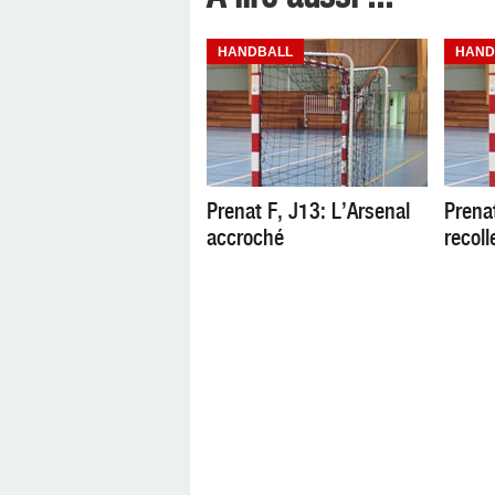
HANDBALL
HAND
Prenat F, J13: L’Arsenal
Prenat
accroché
recoll