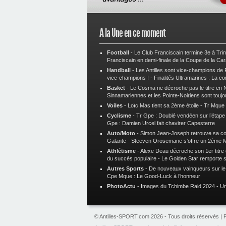
A la Une en ce moment
Football
-
Le Club Franciscain termine 3e à Tri
Franciscain en demi-finale de la Coupe de la Ca
Handball
-
Les Antilles sont vice-champions de
vice-champions !
-
Finalités Ultramarines : La co
Basket
-
Le Cosma ne décroche pas le titre en N
Sinnamariennes et les Pointe-Noiriens sont toujo
Voiles
-
Loïc Mas tient sa 2ème étoile
-
Tr Mque :
Cyclisme
-
Tr Gpe : Doublé vendéen sur l’étap
Gpe : Damien Urcel fait chavirer Capesterre
Auto/Moto
-
Simon Jean-Joseph retrouve sa 
Galante
-
Steeven Orosemane s’offre un 2ème 
Athlétisme
-
Alexe Deau décroche son 1er titre
du succès populaire
-
Le Golden Star remporte 
Autres Sports
-
De nouveaux vainqueurs sur le t
Cpe Mque : Le Good-Luck à l’honneur
PhotoActu
-
Images du Tchimbe Raid 2024
-
Un
© Antilles-SPORT.com 2026 - Tous droits réservés |
P