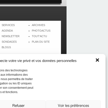
SERVICES
ARCHIVES
AGENDA
PHOTOACTUS
NEWSLETTER
TOUT'ACTU
SONDAGES
PLAN DU SITE
BLOGS
cte votre vie privé et vos données personnelles
isons des technologies
r aux informations des
 nous permettra de traiter
gation ou les ID uniques
tirer son consentement peut
s et fonctions.
Réalisé par
CréolWeb
Refuser
Voir les préférences