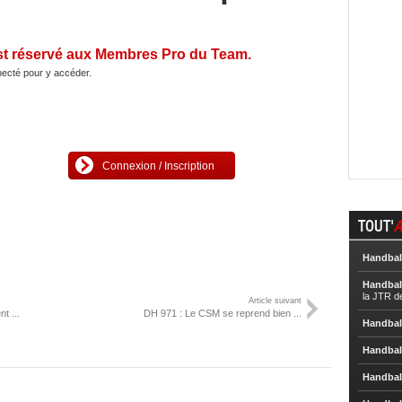
st réservé aux Membres Pro du Team.
ecté pour y accéder.
Connexion / Inscription
TOUT'
A
Handbal
Handbal
la JTR d
Article suivant
t ...
DH 971 : Le CSM se reprend bien ...
Handbal
Handbal
Handbal