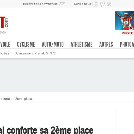
Recevez nos newsletters
Suivez-nous
/2026
PHOTO
VOILE
CYCLISME
AUTO/MOTO
ATHLÉTISME
AUTRES
PHOTOA
 F. 972
Classement Prénat. M. 972
conforte sa 2ème place
al conforte sa 2ème place