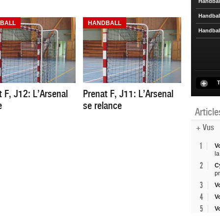
Handbal
Handbal
BALL
HANDBALL
Handbal
T
 F, J12: L’Arsenal
Prenat F, J11: L’Arsenal
e
se relance
Articl
+ Vus
1
V
la
2
C
p
3
V
4
V
5
V