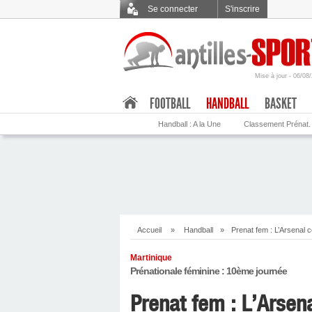
Se connecter
S'inscrire
Mise à jour - 06/08
.
FOOTBALL
HANDBALL
BASKET
Handball : A la Une
Classement Prénat.
Accueil
»
Handball
»
Prenat fem : L’Arsenal 
Martinique
Prénationale féminine : 10ème journée
Prenat fem : L’Arsen