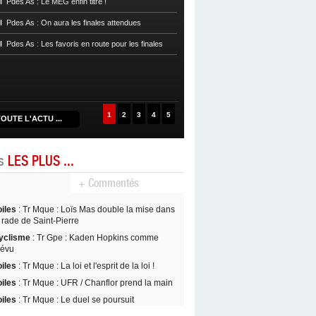
l
Pdes As : Le MEG enfin titré !
Réveil et file en demie
l
Pdes As : On aura les finales attendues
Handball
Prenat 972 : Résultats 16e
l
Pdes As : Les favoris en route pour les finales
Handball
Cpe Mque : Un choc fémin
quarts de finale
Handball
Prenat 972 : Résultats 14e
1
2
3
4
5
OUTE L'ACTU ...
es
LES PLUS ...
+ Commentés
oiles
: Tr Mque : Loïs Mas double la mise dans
 rade de Saint-Pierre
yclisme
: Tr Gpe : Kaden Hopkins comme
révu
oiles
: Tr Mque : La loi et l'esprit de la loi !
oiles
: Tr Mque : UFR / Chanflor prend la main
oiles
: Tr Mque : Le duel se poursuit