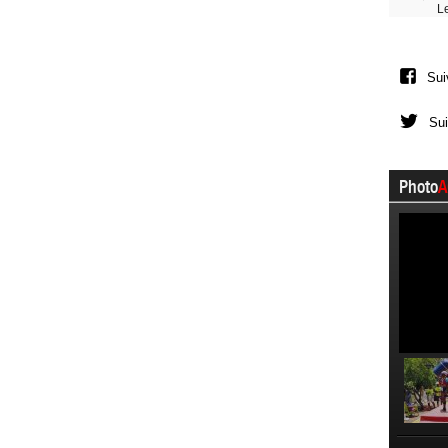
L
Sui
Sui
Photo
A