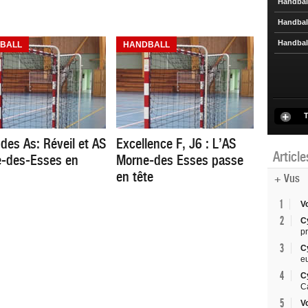
Handbal
Handbal
Handbal
BALL
HANDBALL
T
 des As: Réveil et AS
Excellence F, J6 : L’AS
Articl
-des-Esses en
Morne-des Esses passe
en tête
+ Vus
1
V
2
C
p
3
C
e
4
C
C
5
V