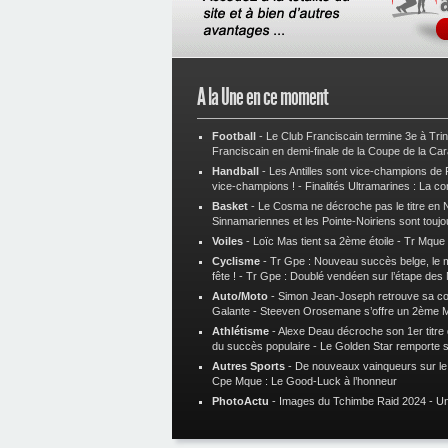
A la Une en ce moment
Football
-
Le Club Franciscain termine 3e à Tri
Franciscain en demi-finale de la Coupe de la Ca
Handball
-
Les Antilles sont vice-champions de
vice-champions !
-
Finalités Ultramarines : La co
Basket
-
Le Cosma ne décroche pas le titre en N
Sinnamariennes et les Pointe-Noiriens sont toujo
Voiles
-
Loïc Mas tient sa 2ème étoile
-
Tr Mque :
Cyclisme
-
Tr Gpe : Nouveau succès belge, le ma
fête !
-
Tr Gpe : Doublé vendéen sur l’étape des
Auto/Moto
-
Simon Jean-Joseph retrouve sa 
Galante
-
Steeven Orosemane s’offre un 2ème 
Athlétisme
-
Alexe Deau décroche son 1er titre
du succès populaire
-
Le Golden Star remporte 
Autres Sports
-
De nouveaux vainqueurs sur le t
Cpe Mque : Le Good-Luck à l’honneur
PhotoActu
-
Images du Tchimbe Raid 2024
-
Un