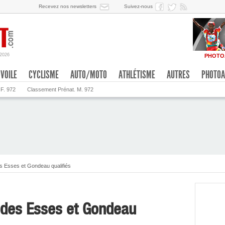
Recevez nos newsletters
Suivez-nous
/2026
PHOTO
VOILE
CYCLISME
AUTO/MOTO
ATHLÉTISME
AUTRES
PHOTOA
 F. 972
Classement Prénat. M. 972
s Esses et Gondeau qualifiés
 des Esses et Gondeau