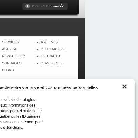
Recherche avancée
SERVICES
ARCHIVES
AGENDA
PHOTOACTUS
NEWSLETTER
TOUT'ACTU
SONDAGES
PLAN DU SITE
BLOGS
cte votre vie privé et vos données personnelles
isons des technologies
r aux informations des
 nous permettra de traiter
gation ou les ID uniques
tirer son consentement peut
s et fonctions.