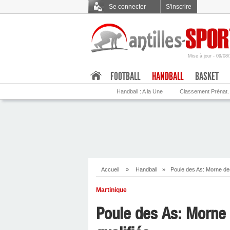
Se connecter
S'inscrire
Mise à jour - 09/08
.
FOOTBALL
HANDBALL
BASKET
Handball : A la Une
Classement Prénat.
Accueil
»
Handball
»
Poule des As: Morne de
Martinique
Poule des As: Morne