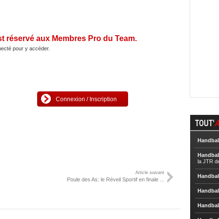
st réservé aux Membres Pro du Team.
ecté pour y accéder.
Connexion / Inscription
TOUT'
A
Handbal
Handbal
la JTR d
Article suivant
Handbal
Poule des As: le Réveil Sportif en finale ...
Handbal
Handbal