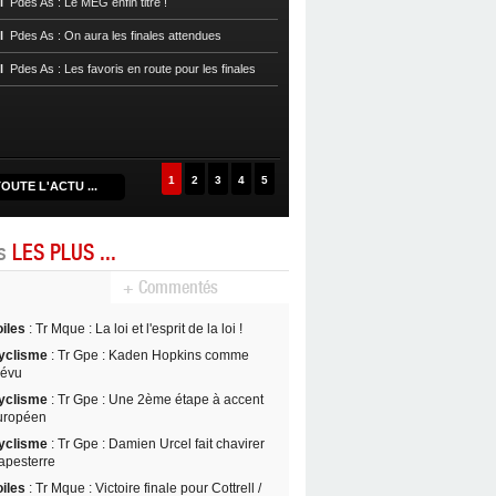
l
Pdes As : Le MEG enfin titré !
Réveil et file en demie
l
Pdes As : On aura les finales attendues
Handball
Prenat 972 : Résultats 16e
l
Pdes As : Les favoris en route pour les finales
Handball
Cpe Mque : Un choc fémin
quarts de finale
Handball
Prenat 972 : Résultats 14e
1
2
3
4
5
OUTE L'ACTU ...
es
LES PLUS ...
+ Commentés
oiles
: Tr Mque : La loi et l'esprit de la loi !
yclisme
: Tr Gpe : Kaden Hopkins comme
révu
yclisme
: Tr Gpe : Une 2ème étape à accent
uropéen
yclisme
: Tr Gpe : Damien Urcel fait chavirer
apesterre
oiles
: Tr Mque : Victoire finale pour Cottrell /