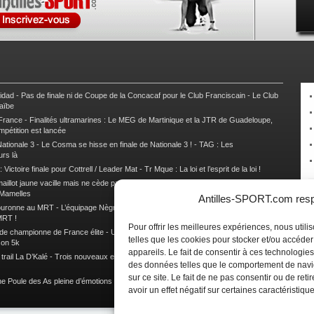
nidad
-
Pas de finale ni de Coupe de la Concacaf pour le Club Franciscain
-
Le Club
raïbe
 France
-
Finalités ultramarines : Le MEG de Martinique et la JTR de Guadeloupe,
mpétition est lancée
ationale 3
-
Le Cosma se hisse en finale de Nationale 3 !
-
TAG : Les
urs là
 Victoire finale pour Cottrell / Leader Mat
-
Tr Mque : La loi et l’esprit de la loi !
illot jaune vacille mais ne cède pas
-
Tr Gpe : La Vendée U et Cole toujours à la
 Mamelles
Antilles-SPORT.com respe
couronne au MRT
-
L’équipage Nègre – Gérard remporte le 9e rallye du Pays Marie-
MRT !
Pour offrir les meilleures expériences, nous util
 de championne de France élite
-
Un semi marathon sous le signe de la chaleur et
telles que les cookies pour stocker et/ou accéde
son 5k
appareils. Le fait de consentir à ces technologies
rail La D’Kalé
-
Trois nouveaux et un habitué au palmarès du Trail des Trésors
-
des données telles que le comportement de navi
sur ce site. Le fait de ne pas consentir ou de re
e Poule des As pleine d’émotions !
-
Images de la Woulib 113 X-Trem
avoir un effet négatif sur certaines caractéristique