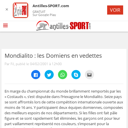
Antilles-SPORT.com
✕
VOIR
GRATUIT
Sur Google Play
Mondialito : les Domiens en vedettes
Par Fil, publié le 04/02/2001 à 12h00
C
C
C
C
C
l
l
l
l
l
i
i
i
i
i
q
q
q
q
q
u
u
u
u
u
e
e
e
e
e
En marge du championnat du monde brillamment remportés par les
z
z
z
z
z
« Costauds », s’est disputée dans l’Hexagone le Mondialito. Seize pays
p
p
p
p
p
o
o
o
o
o
se sont affrontés lors de cette compétition internationale ouverte aux
u
u
u
u
u
moins de 16 ans. Y participaient deux équipes domiennes, composées
r
r
r
r
r
p
p
p
p
e
des meilleurs espoirs de nos départements. Si les filles ont fait pâle
a
a
a
a
n
r
r
r
r
v
figure et se sont rapidement fait éliminées, les garçons ont pour leur
t
t
t
t
o
part vaillamment représenté nos couleurs, s’imposant pour la
a
a
a
a
y