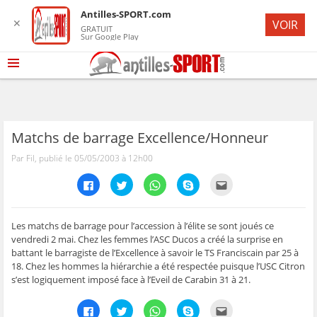
Antilles-SPORT.com
✕
VOIR
GRATUIT
Sur Google Play
Matchs de barrage Excellence/Honneur
Par Fil, publié le 05/05/2003 à 12h00
C
C
C
C
C
l
l
l
l
l
i
i
i
i
i
q
q
q
q
q
u
u
u
u
u
e
e
e
e
e
Les matchs de barrage pour l’accession à l’élite se sont joués ce
z
z
z
z
z
vendredi 2 mai. Chez les femmes l’ASC Ducos a créé la surprise en
p
p
p
p
p
o
o
o
o
o
battant le barragiste de l’Excellence à savoir le TS Franciscain par 25 à
u
u
u
u
u
18. Chez les hommes la hiérarchie a été respectée puisque l’USC Citron
r
r
r
r
r
p
p
p
p
e
s’est logiquement imposé face à l’Eveil de Carabin 31 à 21.
a
a
a
a
n
r
r
r
r
v
t
t
t
t
o
C
C
C
C
C
a
a
a
a
y
l
l
l
l
l