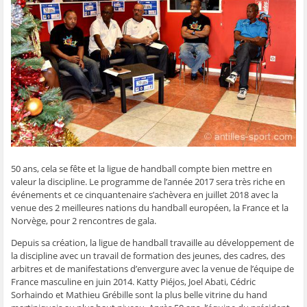
g
g
g
g
e
e
e
e
e
r
r
r
r
r
p
s
s
s
s
a
u
u
u
u
r
r
r
r
r
e
F
T
W
S
-
a
w
h
k
m
c
i
a
y
a
e
t
t
p
i
b
t
s
e
l
o
e
A
(
à
o
r
p
o
u
k
(
p
u
n
(
o
(
v
a
o
u
o
r
m
u
v
u
e
i
v
r
v
d
(
r
e
r
a
o
e
d
e
n
u
d
a
d
s
v
50 ans, cela se fête et la ligue de handball compte bien mettre en
a
n
a
u
r
valeur la discipline. Le programme de l’année 2017 sera très riche en
n
s
n
n
e
s
u
s
e
d
événements et ce cinquantenaire s’achèvera en juillet 2018 avec la
u
n
u
n
a
n
e
n
o
n
venue des 2 meilleures nations du handball européen, la France et la
e
n
e
u
s
Norvège, pour 2 rencontres de gala.
n
o
n
v
u
o
u
o
e
n
u
v
u
l
e
Depuis sa création, la ligue de handball travaille au développement de
v
e
v
l
n
la discipline avec un travail de formation des jeunes, des cadres, des
e
l
e
e
o
l
l
l
f
u
arbitres et de manifestations d’envergure avec la venue de l’équipe de
l
e
l
e
v
e
f
e
n
e
France masculine en juin 2014. Katty Piéjos, Joel Abati, Cédric
f
e
f
ê
l
Sorhaindo et Mathieu Grébille sont la plus belle vitrine du hand
e
n
e
t
l
n
ê
n
r
e