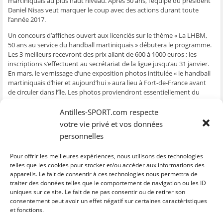
martiniquais au plus haut niveau. Après 50 ans, l’équipe du président
ê
t
ê
e
f
Daniel Nisas veut marquer le coup avec des actions durant toute
t
r
t
)
e
r
e
r
n
l’année 2017.
e
)
e
ê
)
)
t
r
Un concours d’affiches ouvert aux licenciés sur le thème « La LHBM,
e
50 ans au service du handball martiniquais » débutera le programme.
)
Les 3 meilleurs recevront des prix allant de 600 à 1000 euros ; les
inscriptions s’effectuent au secrétariat de la ligue jusqu’au 31 janvier.
En mars, le vernissage d’une exposition photos intitulée « le handball
martiniquais d’hier et aujourd’hui » aura lieu à Fort-de-France avant
de circuler dans l’île. Les photos proviendront essentiellement du
fond iconographique du magazine SPORTS PLUS. Les festivités se
poursuivront en avril avec un tournoi international, le HandZAG qui
Antilles-SPORT.com respecte
réunira le Canada, le Québec, la Guadeloupe et la Martinique chez les
votre vie privé et vos données
filles ainsi que le Québec, la Guadeloupe et la Martinique, chez les
personnelles
garçons. Ce 1er semestre 2017 bien remplie se terminera en juillet
avec une garden party rehaussée par la présence de Cédric
Pour offrir les meilleures expériences, nous utilisons des technologies
Sorhaindo. D’autres activités sont prévues au 2nd semestre.
telles que les cookies pour stocker et/ou accéder aux informations des
appareils. Le fait de consentir à ces technologies nous permettra de
traiter des données telles que le comportement de navigation ou les ID
uniques sur ce site. Le fait de ne pas consentir ou de retirer son
C
C
C
C
C
l
l
l
l
l
consentement peut avoir un effet négatif sur certaines caractéristiques
i
i
i
i
i
et fonctions.
q
q
q
q
q
u
u
u
u
u