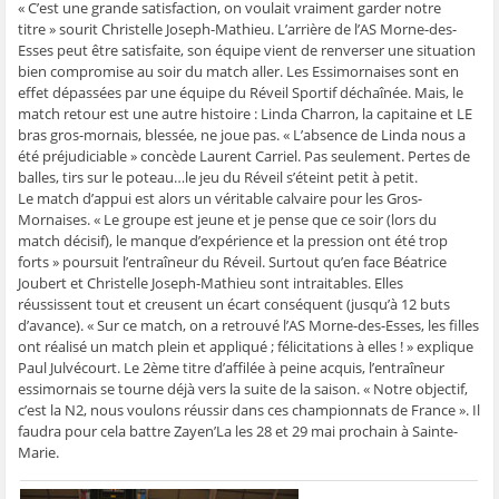
« C’est une grande satisfaction, on voulait vraiment garder notre
titre » sourit Christelle Joseph-Mathieu. L’arrière de l’AS Morne-des-
Esses peut être satisfaite, son équipe vient de renverser une situation
bien compromise au soir du match aller. Les Essimornaises sont en
effet dépassées par une équipe du Réveil Sportif déchaînée. Mais, le
match retour est une autre histoire : Linda Charron, la capitaine et LE
bras gros-mornais, blessée, ne joue pas. « L’absence de Linda nous a
été préjudiciable » concède Laurent Carriel. Pas seulement. Pertes de
balles, tirs sur le poteau…le jeu du Réveil s’éteint petit à petit.
Le match d’appui est alors un véritable calvaire pour les Gros-
Mornaises. « Le groupe est jeune et je pense que ce soir (lors du
match décisif), le manque d’expérience et la pression ont été trop
forts » poursuit l’entraîneur du Réveil. Surtout qu’en face Béatrice
Joubert et Christelle Joseph-Mathieu sont intraitables. Elles
réussissent tout et creusent un écart conséquent (jusqu’à 12 buts
d’avance). « Sur ce match, on a retrouvé l’AS Morne-des-Esses, les filles
ont réalisé un match plein et appliqué ; félicitations à elles ! » explique
Paul Julvécourt. Le 2ème titre d’affilée à peine acquis, l’entraîneur
essimornais se tourne déjà vers la suite de la saison. « Notre objectif,
c’est la N2, nous voulons réussir dans ces championnats de France ». Il
faudra pour cela battre Zayen’La les 28 et 29 mai prochain à Sainte-
Marie.