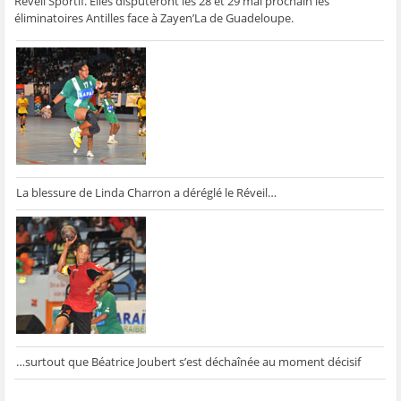
Réveil Sportif. Elles disputeront les 28 et 29 mai prochain les
ê
t
ê
e
f
éliminatoires Antilles face à Zayen’La de Guadeloupe.
t
r
t
)
e
r
e
r
n
e
)
e
ê
)
)
t
r
e
)
La blessure de Linda Charron a déréglé le Réveil…
…surtout que Béatrice Joubert s’est déchaînée au moment décisif