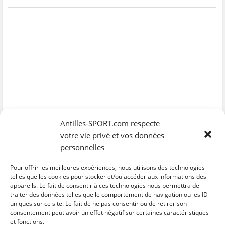
Antilles-SPORT.com respecte
votre vie privé et vos données
personnelles
Pour offrir les meilleures expériences, nous utilisons des technologies
telles que les cookies pour stocker et/ou accéder aux informations des
appareils. Le fait de consentir à ces technologies nous permettra de
traiter des données telles que le comportement de navigation ou les ID
uniques sur ce site. Le fait de ne pas consentir ou de retirer son
C
C
C
C
C
l
l
l
l
l
consentement peut avoir un effet négatif sur certaines caractéristiques
i
i
i
i
i
et fonctions.
q
q
q
q
q