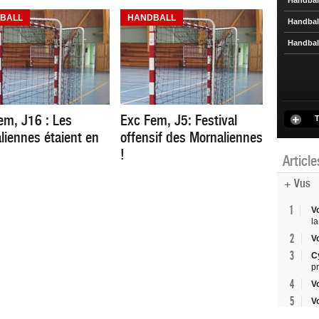
Handbal
BALL
HANDBALL
Handbal
Handbal
em, J16 : Les
Exc Fem, J5: Festival
T
liennes étaient en
offensif des Mornaliennes
!
Articl
+ Vus
1
V
la
2
V
3
C
p
4
V
5
V