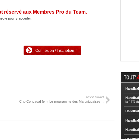
st réservé aux Membres Pro du Team.
ecté pour y accéder.
Connexion / Inscription
TOUT'
A
Handbal
Article suivant
Handbal
Chp Concacaf fem: Le programme des Martiniquaises ...
la JTR d
Handbal
Handbal
Handbal