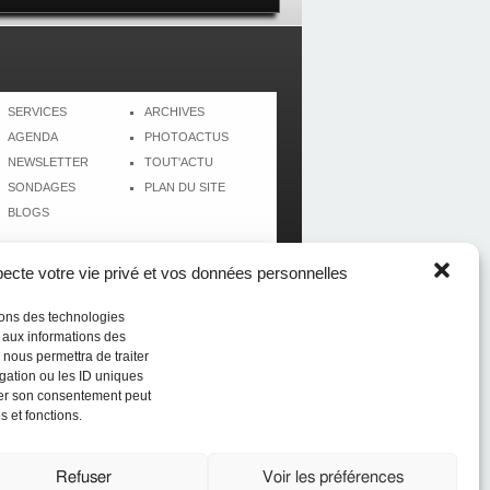
SERVICES
ARCHIVES
AGENDA
PHOTOACTUS
NEWSLETTER
TOUT'ACTU
SONDAGES
PLAN DU SITE
BLOGS
cte votre vie privé et vos données personnelles
isons des technologies
r aux informations des
 nous permettra de traiter
gation ou les ID uniques
tirer son consentement peut
s et fonctions.
Réalisé par
CréolWeb
Refuser
Voir les préférences