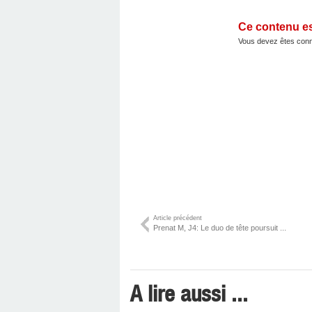
Ce contenu e
Vous devez êtes conn
Article précédent
Prenat M, J4: Le duo de tête poursuit ...
A lire aussi ...