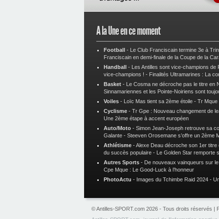
A la Une en ce moment
Football
-
Le Club Franciscain termine 3e à Tri
Franciscain en demi-finale de la Coupe de la Ca
Handball
-
Les Antilles sont vice-champions de
vice-champions !
-
Finalités Ultramarines : La co
Basket
-
Le Cosma ne décroche pas le titre en N
Sinnamariennes et les Pointe-Noiriens sont toujo
Voiles
-
Loïc Mas tient sa 2ème étoile
-
Tr Mque :
Cyclisme
-
Tr Gpe : Nouveau changement de le
Une 2ème étape à accent européen
Auto/Moto
-
Simon Jean-Joseph retrouve sa 
Galante
-
Steeven Orosemane s’offre un 2ème 
Athlétisme
-
Alexe Deau décroche son 1er titre
du succès populaire
-
Le Golden Star remporte 
Autres Sports
-
De nouveaux vainqueurs sur le t
Cpe Mque : Le Good-Luck à l’honneur
PhotoActu
-
Images du Tchimbe Raid 2024
-
Un
© Antilles-SPORT.com 2026 - Tous droits réservés |
P