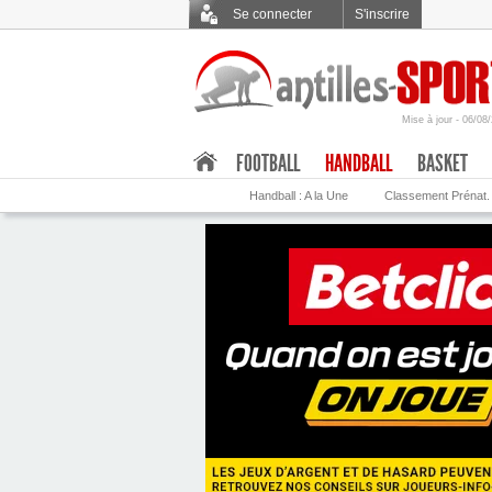
Se connecter
S'inscrire
Mise à jour - 06/08
.
FOOTBALL
HANDBALL
BASKET
Handball : A la Une
Classement Prénat.