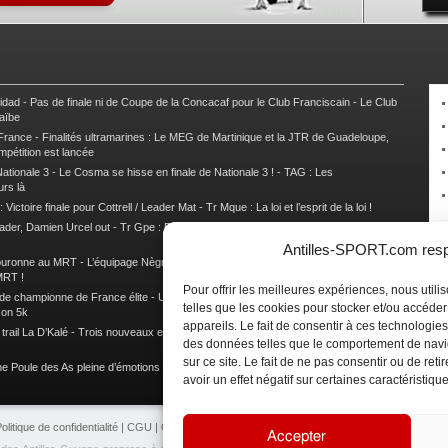
nidad
-
Pas de finale ni de Coupe de la Concacaf pour le Club Franciscain
-
Le Club
raïbe
 France
-
Finalités ultramarines : Le MEG de Martinique et la JTR de Guadeloupe,
mpétition est lancée
ationale 3
-
Le Cosma se hisse en finale de Nationale 3 !
-
TAG : Les
urs là
 Victoire finale pour Cottrell / Leader Mat
-
Tr Mque : La loi et l’esprit de la loi !
ader, Damien Urcel out
-
Tr Gpe : Damien Urcel fait chavirer Capesterre
-
Tr Gpe :
Antilles-SPORT.com respe
couronne au MRT
-
L’équipage Nègre – Gérard remporte le 9e rallye du Pays Marie-
MRT !
Pour offrir les meilleures expériences, nous util
 de championne de France élite
-
Un semi marathon sous le signe de la chaleur et
telles que les cookies pour stocker et/ou accéde
son 5k
appareils. Le fait de consentir à ces technologies
rail La D’Kalé
-
Trois nouveaux et un habitué au palmarès du Trail des Trésors
-
des données telles que le comportement de navi
sur ce site. Le fait de ne pas consentir ou de re
e Poule des As pleine d’émotions !
-
Images de la Woulib 113 X-Trem
avoir un effet négatif sur certaines caractéristique
olitique de confidentialité
|
CGU
|
CGV
|
Contacts
|
Partenariat
|
Publicité
Accepter