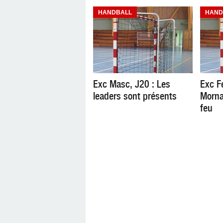
HANDBALL
HAND
Exc Masc, J20 : Les
Exc F
leaders sont présents
Morna
feu