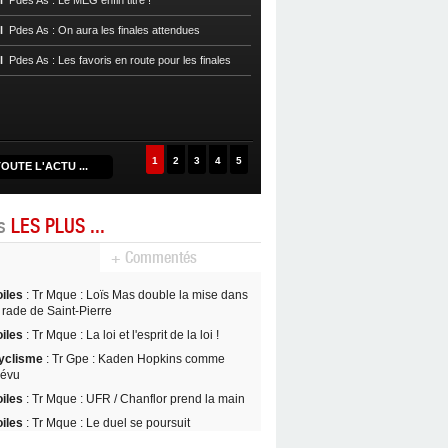
l
Pdes As : Le MEG enfin titré !
Réveil et file en demie
l
Pdes As : On aura les finales attendues
Handball
Prenat 972 : Résultats 16e
l
Pdes As : Les favoris en route pour les finales
Handball
Cpe Mque : Un choc fémin
quarts de finale
Handball
Prenat 972 : Résultats 14e
1
2
3
4
5
OUTE L'ACTU ...
es
LES PLUS ...
+ Commentés
oiles
: Tr Mque : Loïs Mas double la mise dans
 rade de Saint-Pierre
oiles
: Tr Mque : La loi et l'esprit de la loi !
yclisme
: Tr Gpe : Kaden Hopkins comme
révu
oiles
: Tr Mque : UFR / Chanflor prend la main
oiles
: Tr Mque : Le duel se poursuit