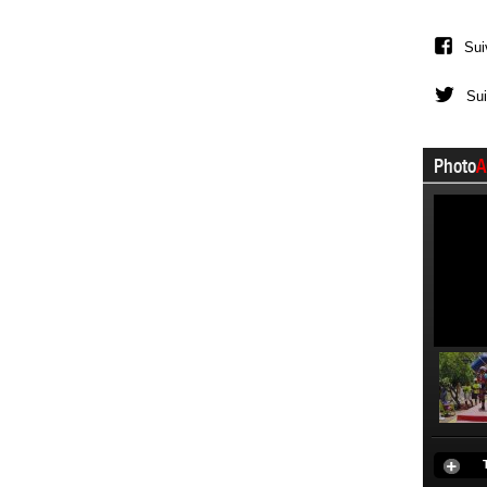
Sui
Sui
Photo
A