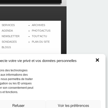
SERVICES
ARCHIVES
AGENDA
PHOTOACTUS
NEWSLETTER
TOUT'ACTU
SONDAGES
PLAN DU SITE
BLOGS
cte votre vie privé et vos données personnelles
isons des technologies
r aux informations des
 nous permettra de traiter
gation ou les ID uniques
tirer son consentement peut
s et fonctions.
Réalisé par
CréolWeb
Refuser
Voir les préférences