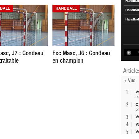
Handbal
BALL
HANDBALL
Handbal
Handbal
asc, J7 : Gondeau
Exc Masc, J6 : Gondeau
T
traitable
en champion
Articl
+ Vus
1
V
la
2
C
p
3
V
4
V
5
V