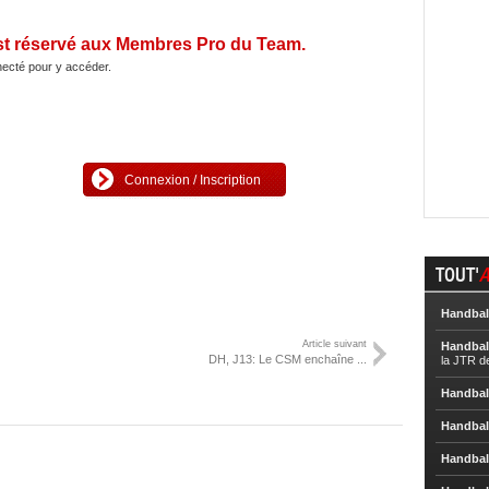
st réservé aux Membres Pro du Team.
ecté pour y accéder.
Connexion / Inscription
TOUT'
A
Handbal
Article suivant
Handbal
DH, J13: Le CSM enchaîne ...
la JTR d
Handbal
Handbal
Handbal