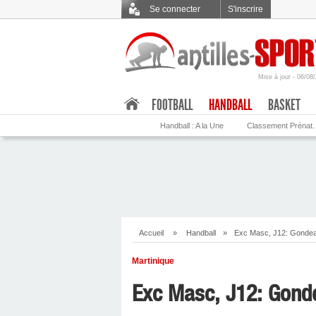
Se connecter
S'inscrire
Mise à jour - 06/08
.
FOOTBALL
HANDBALL
BASKET
Handball : A la Une
Classement Prénat.
Accueil
»
Handball
»
Exc Masc, J12: Gondea
Martinique
Exc Masc, J12: Gond