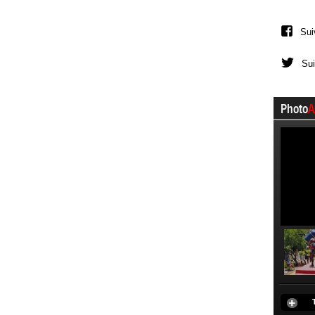
Sui
Sui
Photo
A