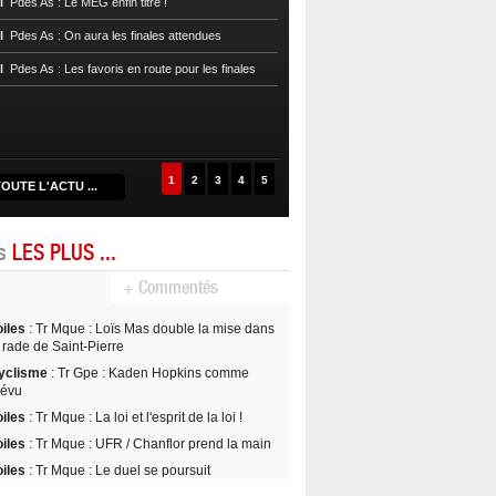
l
Pdes As : Le MEG enfin titré !
Réveil et file en demie
l
Pdes As : On aura les finales attendues
Handball
Prenat 972 : Résultats 16e
l
Pdes As : Les favoris en route pour les finales
Handball
Cpe Mque : Un choc fémin
quarts de finale
Handball
Prenat 972 : Résultats 14e
1
2
3
4
5
OUTE L'ACTU ...
es
LES PLUS ...
+ Commentés
oiles
: Tr Mque : Loïs Mas double la mise dans
 rade de Saint-Pierre
yclisme
: Tr Gpe : Kaden Hopkins comme
révu
oiles
: Tr Mque : La loi et l'esprit de la loi !
oiles
: Tr Mque : UFR / Chanflor prend la main
oiles
: Tr Mque : Le duel se poursuit