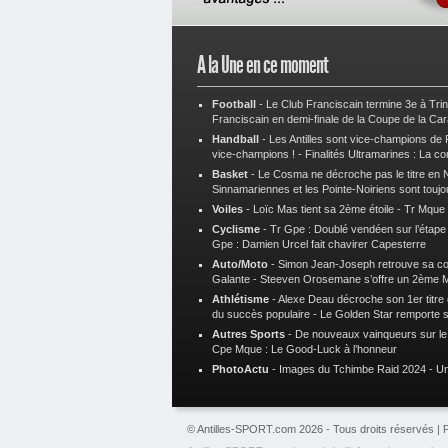
A la Une en ce moment
Football
-
Le Club Franciscain termine 3e à Tri
Franciscain en demi-finale de la Coupe de la Ca
Handball
-
Les Antilles sont vice-champions de
vice-champions !
-
Finalités Ultramarines : La co
Basket
-
Le Cosma ne décroche pas le titre en N
Sinnamariennes et les Pointe-Noiriens sont toujo
Voiles
-
Loïc Mas tient sa 2ème étoile
-
Tr Mque :
Cyclisme
-
Tr Gpe : Doublé vendéen sur l’étap
Gpe : Damien Urcel fait chavirer Capesterre
Auto/Moto
-
Simon Jean-Joseph retrouve sa 
Galante
-
Steeven Orosemane s’offre un 2ème 
Athlétisme
-
Alexe Deau décroche son 1er titre
du succès populaire
-
Le Golden Star remporte 
Autres Sports
-
De nouveaux vainqueurs sur le t
Cpe Mque : Le Good-Luck à l’honneur
PhotoActu
-
Images du Tchimbe Raid 2024
-
Un
© Antilles-SPORT.com 2026 - Tous droits réservés |
P