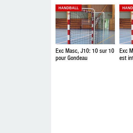
HANDBALL
HAND
Exc Masc, J10: 10 sur 10
Exc M
pour Gondeau
est in