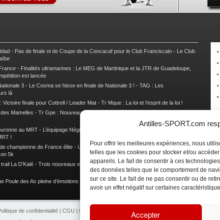
nidad
-
Pas de finale ni de Coupe de la Concacaf pour le Club Franciscain
-
Le Club
raïbe
 France
-
Finalités ultramarines : Le MEG de Martinique et la JTR de Guadeloupe,
mpétition est lancée
ationale 3
-
Le Cosma se hisse en finale de Nationale 3 !
-
TAG : Les
urs là
 Victoire finale pour Cottrell / Leader Mat
-
Tr Mque : La loi et l’esprit de la loi !
e des Mamelles
-
Tr Gpe : Nouveau changement de leader, Damien Urcel out
-
Tr
Antilles-SPORT.com respe
couronne au MRT
-
L’équipage Nègre – Gérard remporte le 9e rallye du Pays Marie-
MRT !
Pour offrir les meilleures expériences, nous util
 de championne de France élite
-
Un semi marathon sous le signe de la chaleur et
telles que les cookies pour stocker et/ou accéde
son 5k
appareils. Le fait de consentir à ces technologies
rail La D’Kalé
-
Trois nouveaux et un habitué au palmarès du Trail des Trésors
-
des données telles que le comportement de navi
sur ce site. Le fait de ne pas consentir ou de re
e Poule des As pleine d’émotions !
-
Images de la Woulib 113 X-Trem
avoir un effet négatif sur certaines caractéristique
olitique de confidentialité
|
CGU
|
CGV
|
Contacts
|
Partenariat
|
Publicité
Accepter