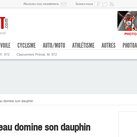
Recevez nos newsletters
Suivez-nous
/2026
PHOTO
VOILE
CYCLISME
AUTO/MOTO
ATHLÉTISME
AUTRES
PHOTOA
 F. 972
Classement Prénat. M. 972
u domine son dauphin
eau domine son dauphin