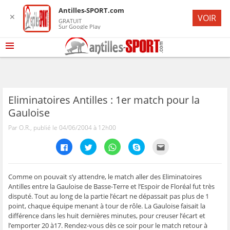
Antilles-SPORT.com
✕
VOIR
GRATUIT
Sur Google Play
Eliminatoires Antilles : 1er match pour la
Gauloise
Par O.R., publié le 04/06/2004 à 12h00
C
C
C
C
C
l
l
l
l
l
i
i
i
i
i
q
q
q
q
q
u
u
u
u
u
e
e
e
e
e
Comme on pouvait s’y attendre, le match aller des Eliminatoires
z
z
z
z
z
Antilles entre la Gauloise de Basse-Terre et l’Espoir de Floréal fut très
p
p
p
p
p
o
o
o
o
o
disputé. Tout au long de la partie l’écart ne dépassait pas plus de 1
u
u
u
u
u
point, chaque équipe menant à tour de rôle. La Gauloise faisait la
r
r
r
r
r
p
p
p
p
e
différence dans les huit dernières minutes, pour creuser l’écart et
a
a
a
a
n
r
r
r
r
v
l’emporter 20 à17. Rendez-vous dès ce soir pour le match retour à