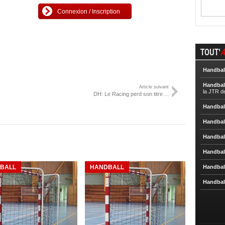
Connexion / Inscription
TOUT'
A
Handbal
Handbal
Article suivant
la JTR d
DH: Le Racing perd son titre ...
Handbal
Handbal
Handbal
Handbal
BALL
HANDBALL
Handbal
Handbal