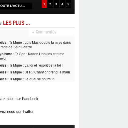
1
2
3
4
5
OUTE L'ACTU ...
es
LES PLUS ...
+ Commentés
oiles
: Tr Mque : Loïs Mas double la mise dans
 rade de Saint-Pierre
yclisme
: Tr Gpe : Kaden Hopkins comme
révu
oiles
: Tr Mque : La loi et l'esprit de la loi !
oiles
: Tr Mque : UFR / Chanflor prend la main
oiles
: Tr Mque : Le duel se poursuit
vez-nous sur Facebook
vez-nous sur Twitter