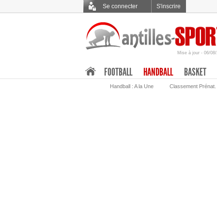
Se connecter
S'inscrire
Mise à jour - 06/08
.
FOOTBALL
HANDBALL
BASKET
Handball : A la Une
Classement Prénat.