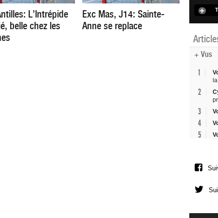
T
ntilles: L’Intrépide
Exc Mas, J14: Sainte-
ié, belle chez les
Anne se replace
es
Articl
+ Vus
1
V
la
2
C
p
3
V
4
V
5
V
Sui
Sui