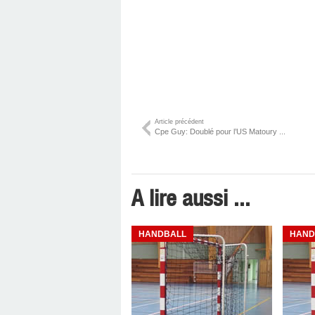
Article précédent
Cpe Guy: Doublé pour l’US Matoury ...
A lire aussi ...
HANDBALL
HAND