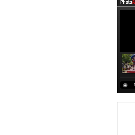
Photo
A