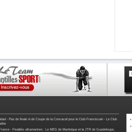
nidad
-
Pas de finale ni de Coupe de la Concacaf pour le Club Franciscain
-
Le Club
raïbe
 France
-
Finalités ultramarines : Le MEG de Martinique et la JTR de Guadeloupe,