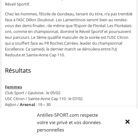
e
n
e
t
l
Réveil Sportif.
n
ê
n
r
e
ê
t
ê
e
f
Chez les hommes, l’Etoile de Gondeau, tenant du titre, n’a pas tremblé
t
r
t
)
e
r
e
r
n
face à l’ASC Dillon Doubout. Les Lamentinois seront bien au rendez-
e
)
e
ê
vous des demi-finales ; de même que l’Espoir de Floréal. Les Floréalais
)
)
t
r
ont, comme en championnat, dominé le Réveil Sportif et poursuivent
e
)
leur parcours. Le 3ème qualifié masculin de la soirée est l’USC Citron
qui a souffert face au FR Roches Carrées, leader du championnat
Excellence. Ce samedi, le dernier match se déroulera entre l’UJ
Redoute et Sainte-Anne Cap 110.
Résultats
Femmes
Club Sport / Gauloise : le 05/02
USC Citron / Sainte-Anne Cap 110 : le 07/02
Aiglon /
Arsenal
: 19 – 30
UJ Redoute /
Réveil Sportif
: 17 – 23
Antilles-SPORT.com respecte
Hommes
votre vie privé et vos données
ASC Dillon Doubout /
Etoile de Gondeau
: 19 – 34
personnelles
UJ Redoute /
Sainte-Anne Cap 110
: 28 – 36
FR Roches Carrées /
USC Citron
: 31 – 34