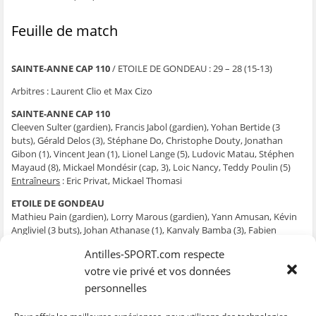
Feuille de match
SAINTE-ANNE CAP 110
/ ETOILE DE GONDEAU : 29 – 28 (15-13)
Arbitres : Laurent Clio et Max Cizo
SAINTE-ANNE CAP 110
Cleeven Sulter (gardien), Francis Jabol (gardien), Yohan Bertide (3
buts), Gérald Delos (3), Stéphane Do, Christophe Douty, Jonathan
Gibon (1), Vincent Jean (1), Lionel Lange (5), Ludovic Matau, Stéphen
Mayaud (8), Mickael Mondésir (cap, 3), Loic Nancy, Teddy Poulin (5)
Entraîneurs
: Eric Privat, Mickael Thomasi
ETOILE DE GONDEAU
Mathieu Pain (gardien), Lorry Marous (gardien), Yann Amusan, Kévin
Angliviel (3 buts), Johan Athanase (1), Kanvaly Bamba (3), Fabien
Cabsoit (5), Patrice Etienne (2), Mickael Gros-Désir, Kénael Jourdan(
Antilles-SPORT.com respecte
cap, 2), Didier Mormin (1), Steeve Rabout (8), Steff Samot (2), Jimmy
Thelcide (1)
votre vie privé et vos données
Entraîneurs
: Rodolphe Gina, eddy Castrien, Jean-José Nourel, Jean-
personnelles
Philippe Athanase