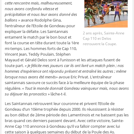
cette rencontre mais, malheureusement,
e
n
e
t
l
n
ê
n
r
e
nous avons confondu vitesse et
ê
t
ê
e
f
t
r
t
)
e
précipitation et nous leur avons donné des
r
e
r
n
ballons »
avance Rodolphe Gina,
e
)
e
ê
)
)
t
l’entraîneur de l’Etoile de Gondeau pour
r
expliquer la défaite. Les Saintannais
e
2 ans après, Sainte-Anne
)
entament le match par le bon bout et
Cap 110 et Delos
font la course en tête durant toute la 1ère
retrouvent la Coupe.
mi-temps. Les hommes forts de Cap 110,
Vincent Jean, Teddy Poulain, Stéphen
Mayaud et Gérald Delos sont à l’unisson et les attaques fusent de
toute part.
« Je félicite mes joueurs car ils ont livré un match plein ; nos
hommes d’expérience ont répondu présent et entraîné les autres ; même
lorsque nous avons été menés»
avoue Eric Privat. L’entraîneur
saintannais savoure ce succès face à la meilleure équipe de la phase
régulière.
« Tout le monde donnait Gondeau vainqueur mais, nous avons
su déjouer les pronostics
» lâche-t-il.
Les Saintannais retrouvent leur couronne et privent l’Etoile de
Gondeau d’un 10ème trophée depuis 2000. Ils réussissent à résister
au bon début de 2ème période des Lamentinois et ne baissent pas les
bras quand ces derniers passent devant. Avec cette victoire, Sainte-
Anne Cap 110 annonce à Gondeau qu’il va falloir compter avec lui
cette saison à quelques semaines du début de la Poule des As.