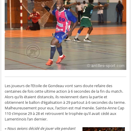
t
t
t
t
o
a
a
a
a
y
g
g
g
g
e
e
e
e
e
r
r
r
r
r
p
s
s
s
s
a
u
u
u
u
r
r
r
r
r
e
F
T
W
S
-
a
w
h
k
m
c
i
a
y
a
e
t
t
p
i
b
t
s
e
l
o
e
A
(
à
o
r
p
o
u
k
(
p
u
n
(
o
(
v
a
o
u
o
r
m
u
v
u
e
i
v
r
v
d
(
r
e
r
a
o
e
d
e
n
u
d
a
d
s
v
a
n
a
u
r
n
s
n
n
e
Les joueurs de l’Etoile de Gondeau vont sans doute refaire des
s
u
s
e
d
centaines de fois cette ultime action à 6 secondes de la fin du match.
u
n
u
n
a
n
e
n
o
n
Alors qu’ils étaient distancés, ils reviennent dans la partie et
e
n
e
u
s
obtiennent le ballon d’égalisation à 29 partout à 6 secondes du terme.
n
o
n
v
u
o
u
o
e
n
Malheureusement pour eux, l’action est mal menée. Sainte-Anne Cap
u
v
u
l
e
v
e
v
l
n
110 s’impose 29 à 28 et retrouvent le trophée qu’il avait cédé aux
e
l
e
e
o
Lamentinois l’an dernier.
l
l
l
f
u
l
e
l
e
v
e
f
e
n
e
« Nous avions décidé de jouer vite pendant
f
e
f
ê
l