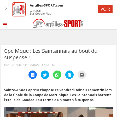
Antilles-SPORT.com
✕
VOIR
GRATUIT
Sur Google Play
Cpe Mque : Les Saintannais au bout du
suspense !
Par ujc, publié le 08/04/2017 à 01h19
C
C
C
C
C
l
l
l
l
l
i
i
i
i
i
q
q
q
q
q
u
u
u
u
u
e
e
e
e
e
Sainte-Anne Cap 110 s'impose ce vendredi soir au Lamentin lors
z
z
z
z
z
de la finale de la Coupe de Martinique. Les Saintannais battent
p
p
p
p
p
o
o
o
o
o
l'Etoile de Gondeau au terme d'un match à suspense.
u
u
u
u
u
r
r
r
r
r
p
p
p
p
e
a
a
a
a
n
r
r
r
r
v