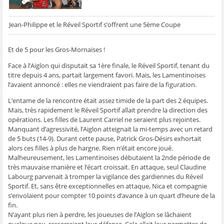
Jean-Philippe et le Réveil Sportif s’offrent une 5ème Coupe
Et de 5 pour les Gros-Mornaises !
Face à l’Aiglon qui disputait sa 1ère finale, le Réveil Sportif, tenant du
titre depuis 4 ans, partait largement favori. Mais, les Lamentinoises
l’avaient annoncé : elles ne viendraient pas faire de la figuration.
L’entame de la rencontre était assez timide de la part des 2 équipes.
Mais, très rapidement le Réveil Sportif allait prendre la direction des
opérations. Les filles de Laurent Carriel ne seraient plus rejointes.
Manquant d’agressivité, l’Aiglon atteignait la mi-temps avec un retard
de 5 buts (14-9). Durant cette pause, Patrick Gros-Désirs exhortait
alors ces filles à plus de hargne. Rien n’était encore joué.
Malheureusement, les Lamentinoises débutaient la 2nde période de
très mauvaise manière et l’écart croissait. En attaque, seul Claudine
Labourg parvenait à tromper la vigilance des gardiennes du Réveil
Sportif. Et, sans être exceptionnelles en attaque, Nica et compagnie
s’envolaient pour compter 10 points d’avance à un quart d’heure de la
fin.
N’ayant plus rien à perdre, les joueuses de l’Aiglon se lâchaient
quelque peu, resserraient leur défense. Cela allait leur permettre de