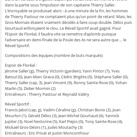
dans la partie sous l’impulsion de son capitaine Thierry Saller.
L’iincroyable se produisait alors : à une minute de la fin, les hommes
de Thierry Pastour ne comptaient plus qu’un point de retard. Mais, les
Gros-Mornais étaient vraiment décidés à faire coup double. Délos puis
Gourtaud enfonçaient le clou. Le Réveil Sportif avait gagné. Pour
l’Espoir de Floréal, il faudra vite se remettre d’aplomb puisque
l’adversaire en demi-finale de la Poule des As ne sera autre que … le
Réveil Sportif.
Compositions des équipes (nombre de buts marqués)
Espoir de Floréal :
Jérome Saller (g), Thierry Victorin (gardien), Yann Pintor (7), Yves
Batoul (0), Jean-Marc Grava (0), Cédric Brigitte (0), Stéphane Saller (0),
Thierry Saller (cap, 3), Jean Vincent (9), Ronny Sainte-Rose (0), Yohan
Marlin (5), Didier Mormin (2)
Entraîneurs : Thierry Pastour et Reynald Valéry
Réveil Sportif :
Francis Jabol (cap, g), Vadim Céraline (g), Christian Bonix (2), Joan
Mourlon (1), Gérald Délos (3), Jean-Michel Gourtaud (6), Yannick
Jupiter (3), Noel Nestorine (5), Karl Piejos (0), Tony Sainte-Rose (4),
Mickaël Gros-Désirs (1), Judes Moutachy (3)
Entraîneurs : Eric Privat et Justin Monconthour