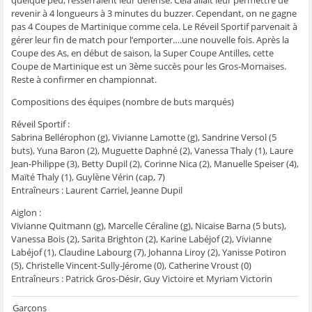
revenir à 4 longueurs à 3 minutes du buzzer. Cependant, on ne gagne
pas 4 Coupes de Martinique comme cela. Le Réveil Sportif parvenait à
gérer leur fin de match pour l’emporter….une nouvelle fois. Après la
Coupe des As, en début de saison, la Super Coupe Antilles, cette
Coupe de Martinique est un 3ème succès pour les Gros-Mornaises.
Reste à confirmer en championnat.
Compositions des équipes (nombre de buts marqués)
Réveil Sportif :
Sabrina Bellérophon (g), Vivianne Lamotte (g), Sandrine Versol (5
buts), Yuna Baron (2), Muguette Daphné (2), Vanessa Thaly (1), Laure
Jean-Philippe (3), Betty Dupil (2), Corinne Nica (2), Manuelle Speiser (4),
Maïté Thaly (1), Guylène Vérin (cap, 7)
Entraîneurs : Laurent Carriel, Jeanne Dupil
Aiglon :
Vivianne Quitmann (g), Marcelle Céraline (g), Nicaise Barna (5 buts),
Vanessa Bois (2), Sarita Brighton (2), Karine Labéjof (2), Vivianne
Labéjof (1), Claudine Labourg (7), Johanna Liroy (2), Yanisse Potiron
(5), Christelle Vincent-Sully-Jérome (0), Catherine Vroust (0)
Entraîneurs : Patrick Gros-Désir, Guy Victoire et Myriam Victorin
Garçons