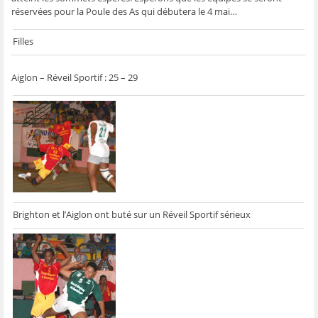
ê
t
ê
e
f
réservées pour la Poule des As qui débutera le 4 mai…
t
r
t
)
e
r
e
r
n
e
)
e
ê
)
)
t
Filles
r
e
)
Aiglon – Réveil Sportif : 25 – 29
Brighton et l’Aiglon ont buté sur un Réveil Sportif sérieux