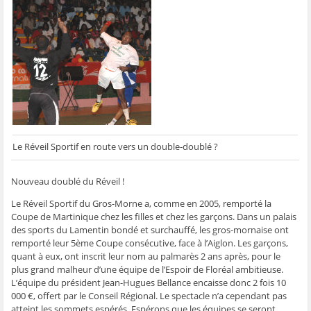
g
g
g
g
e
e
e
e
e
r
r
r
r
r
p
s
s
s
s
a
u
u
u
u
r
r
r
r
r
e
F
T
W
S
-
a
w
h
k
m
c
i
a
y
a
e
t
t
p
i
b
t
s
e
l
o
e
A
(
à
o
r
p
o
u
k
(
p
u
n
(
o
(
v
a
o
u
o
r
m
u
v
u
e
i
v
r
v
d
(
Le Réveil Sportif en route vers un double-doublé ?
r
e
r
a
o
e
d
e
n
u
d
a
d
s
v
a
n
a
u
r
Nouveau doublé du Réveil !
n
s
n
n
e
s
u
s
e
d
u
n
u
n
a
Le Réveil Sportif du Gros-Morne a, comme en 2005, remporté la
n
e
n
o
n
Coupe de Martinique chez les filles et chez les garçons. Dans un palais
e
n
e
u
s
n
o
n
v
u
des sports du Lamentin bondé et surchauffé, les gros-mornaise ont
o
u
o
e
n
u
v
u
l
e
remporté leur 5ème Coupe consécutive, face à l’Aiglon. Les garçons,
v
e
v
l
n
quant à eux, ont inscrit leur nom au palmarès 2 ans après, pour le
e
l
e
e
o
l
l
l
f
u
plus grand malheur d’une équipe de l’Espoir de Floréal ambitieuse.
l
e
l
e
v
L’équipe du président Jean-Hugues Bellance encaisse donc 2 fois 10
e
f
e
n
e
f
e
f
ê
l
000 €, offert par le Conseil Régional. Le spectacle n’a cependant pas
e
n
e
t
l
atteint les sommets espérés. Espérons que les équipes se seront
n
ê
n
r
e