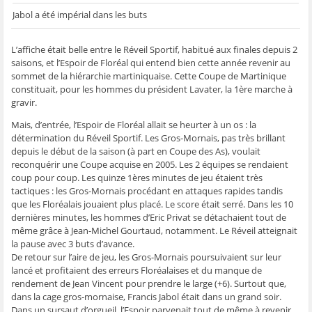
Jabol a été impérial dans les buts
L’affiche était belle entre le Réveil Sportif, habitué aux finales depuis 2
saisons, et l’Espoir de Floréal qui entend bien cette année revenir au
sommet de la hiérarchie martiniquaise. Cette Coupe de Martinique
constituait, pour les hommes du président Lavater, la 1ère marche à
gravir.
Mais, d’entrée, l’Espoir de Floréal allait se heurter à un os : la
détermination du Réveil Sportif. Les Gros-Mornais, pas très brillant
depuis le début de la saison (à part en Coupe des As), voulait
reconquérir une Coupe acquise en 2005. Les 2 équipes se rendaient
coup pour coup. Les quinze 1ères minutes de jeu étaient très
tactiques : les Gros-Mornais procédant en attaques rapides tandis
que les Floréalais jouaient plus placé. Le score était serré. Dans les 10
dernières minutes, les hommes d’Eric Privat se détachaient tout de
même grâce à Jean-Michel Gourtaud, notamment. Le Réveil atteignait
la pause avec 3 buts d’avance.
De retour sur l’aire de jeu, les Gros-Mornais poursuivaient sur leur
lancé et profitaient des erreurs Floréalaises et du manque de
rendement de Jean Vincent pour prendre le large (+6). Surtout que,
dans la cage gros-mornaise, Francis Jabol était dans un grand soir.
Dans un sursaut d’orgueil, l’Espoir parvenait tout de même à revenir