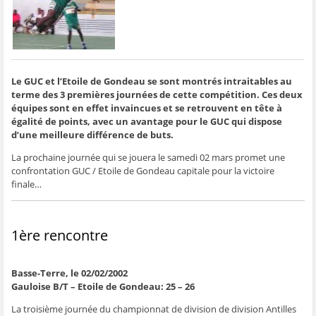
g
g
g
g
e
e
e
e
e
r
r
r
r
r
p
s
s
s
s
a
u
u
u
u
r
r
r
r
r
e
F
T
W
S
-
a
w
h
k
m
c
i
a
y
a
e
t
t
p
i
Le GUC et l’Etoile de Gondeau se sont montrés intraitables au
b
t
s
e
l
o
e
A
(
à
terme des 3 premières journées de cette compétition. Ces deux
o
r
p
o
u
équipes sont en effet invaincues et se retrouvent en tête à
k
(
p
u
n
(
o
(
v
a
égalité de points, avec un avantage pour le GUC qui dispose
o
u
o
r
m
d’une meilleure différence de buts.
u
v
u
e
i
v
r
v
d
(
r
e
r
a
o
La prochaine journée qui se jouera le samedi 02 mars promet une
e
d
e
n
u
d
a
d
s
v
confrontation GUC / Etoile de Gondeau capitale pour la victoire
a
n
a
u
r
finale…
n
s
n
n
e
s
u
s
e
d
u
n
u
n
a
n
e
n
o
n
e
n
e
u
s
n
o
n
v
u
1ère rencontre
o
u
o
e
n
u
v
u
l
e
v
e
v
l
n
e
l
e
e
o
l
l
l
f
u
Basse-Terre, le 02/02/2002
l
e
l
e
v
Gauloise B/T – Etoile de Gondeau: 25 – 26
e
f
e
n
e
f
e
f
ê
l
e
n
e
t
l
La troisième journée du championnat de division de division Antilles
n
ê
n
r
e