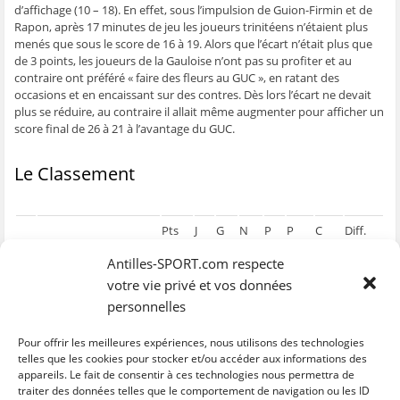
d’affichage (10 – 18). En effet, sous l’impulsion de Guion-Firmin et de
Rapon, après 17 minutes de jeu les joueurs trinitéens n’étaient plus
menés que sous le score de 16 à 19. Alors que l’écart n’était plus que
de 3 points, les joueurs de la Gauloise n’ont pas su profiter et au
contraire ont préféré « faire des fleurs au GUC », en ratant des
occasions et en encaissant sur des contres. Dès lors l’écart ne devait
plus se réduire, au contraire il allait même augmenter pour afficher un
score final de 26 à 21 à l’avantage du GUC.
Le Classement
Pts
J
G
N
P
P
C
Diff.
Antilles-SPORT.com respecte
1
G.U.C.
8
3
2
1
0
76
63
+13
votre vie privé et vos données
2
Etoile de Gondeau
8
3
2
1
0
69
66
+3
personnelles
3
Gauloise de B/T
5
3
1
0
2
78
85
-7
Pour offrir les meilleures expériences, nous utilisons des technologies
telles que les cookies pour stocker et/ou accéder aux informations des
4
Gauloise de Trinité
3
3
0
0
3
71
80
-9
appareils. Le fait de consentir à ces technologies nous permettra de
traiter des données telles que le comportement de navigation ou les ID