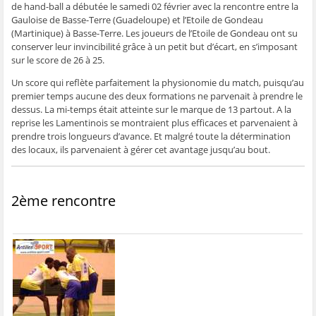
de hand-ball a débutée le samedi 02 février avec la rencontre entre la
ê
t
ê
e
f
t
r
t
)
e
Gauloise de Basse-Terre (Guadeloupe) et l’Etoile de Gondeau
r
e
r
n
e
)
e
ê
(Martinique) à Basse-Terre. Les joueurs de l’Etoile de Gondeau ont su
)
)
t
conserver leur invincibilité grâce à un petit but d’écart, en s’imposant
r
e
sur le score de 26 à 25.
)
Un score qui reflète parfaitement la physionomie du match, puisqu’au
premier temps aucune des deux formations ne parvenait à prendre le
dessus. La mi-temps était atteinte sur le marque de 13 partout. A la
reprise les Lamentinois se montraient plus efficaces et parvenaient à
prendre trois longueurs d’avance. Et malgré toute la détermination
des locaux, ils parvenaient à gérer cet avantage jusqu’au bout.
2ème rencontre