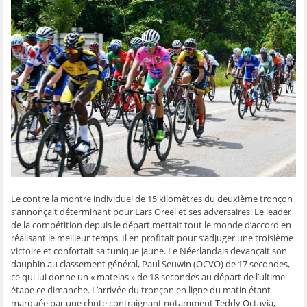
t
t
t
t
o
a
a
a
a
y
g
g
g
g
e
e
e
e
e
r
r
r
r
r
p
s
s
s
s
a
u
u
u
u
r
r
r
r
r
e
F
T
W
S
-
a
w
h
k
m
c
i
a
y
a
e
t
t
p
i
b
t
s
e
l
o
e
A
(
à
o
r
p
o
u
k
(
p
u
n
(
o
(
v
a
o
u
o
r
m
u
v
u
e
i
v
r
v
d
(
r
e
r
a
o
e
d
e
n
u
d
a
d
s
v
a
n
a
u
r
Le contre la montre individuel de 15 kilomètres du deuxième tronçon
n
s
n
n
e
s
u
s
e
d
s’annonçait déterminant pour Lars Oreel et ses adversaires. Le leader
u
n
u
n
a
n
e
n
o
n
de la compétition depuis le départ mettait tout le monde d’accord en
e
n
e
u
s
réalisant le meilleur temps. Il en profitait pour s’adjuger une troisième
n
o
n
v
u
o
u
o
e
n
victoire et confortait sa tunique jaune. Le Néerlandais devançait son
u
v
u
l
e
dauphin au classement général, Paul Seuwin (OCVO) de 17 secondes,
v
e
v
l
n
e
l
e
e
o
ce qui lui donne un « matelas » de 18 secondes au départ de l’ultime
l
l
l
f
u
étape ce dimanche. L’arrivée du tronçon en ligne du matin étant
l
e
l
e
v
e
f
e
n
e
marquée par une chute contraignant notamment Teddy Octavia,
f
e
f
ê
l