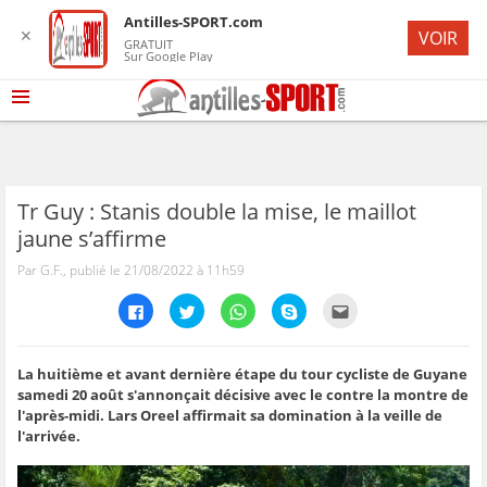
Antilles-SPORT.com
✕
VOIR
GRATUIT
Sur Google Play
Tr Guy : Stanis double la mise, le maillot
jaune s’affirme
Par G.F., publié le 21/08/2022 à 11h59
C
C
C
C
C
l
l
l
l
l
i
i
i
i
i
q
q
q
q
q
u
u
u
u
u
e
e
e
e
e
La huitième et avant dernière étape du tour cycliste de Guyane
z
z
z
z
z
samedi 20 août s'annonçait décisive avec le contre la montre de
p
p
p
p
p
o
o
o
o
o
l'après-midi. Lars Oreel affirmait sa domination à la veille de
u
u
u
u
u
l'arrivée.
r
r
r
r
r
p
p
p
p
e
a
a
a
a
n
r
r
r
r
v