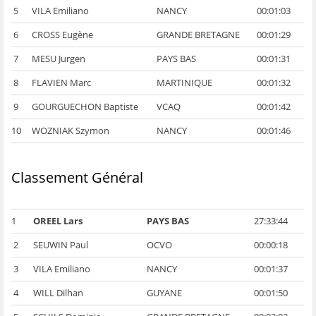
5
VILA Emiliano
NANCY
00:01:03
6
CROSS Eugène
GRANDE BRETAGNE
00:01:29
7
MESU Jurgen
PAYS BAS
00:01:31
8
FLAVIEN Marc
MARTINIQUE
00:01:32
9
GOURGUECHON Baptiste
VCAQ
00:01:42
10
WOZNIAK Szymon
NANCY
00:01:46
Classement Général
1
OREEL Lars
PAYS BAS
27:33:44
2
SEUWIN Paul
OCVO
00:00:18
3
VILA Emiliano
NANCY
00:01:37
4
WILL Dilhan
GUYANE
00:01:50