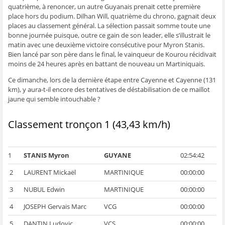
e
n
e
t
l
quatrième, à renoncer, un autre Guyanais prenait cette première
n
ê
n
r
e
place hors du podium. Dilhan Will, quatrième du chrono, gagnait deux
ê
t
ê
e
f
t
r
t
)
e
places au classement général. La sélection passait somme toute une
r
e
r
n
bonne journée puisque, outre ce gain de son leader, elle s’illustrait le
e
)
e
ê
)
)
t
matin avec une deuxième victoire consécutive pour Myron Stanis.
r
e
Bien lancé par son père dans le final, le vainqueur de Kourou récidivait
)
moins de 24 heures après en battant de nouveau un Martiniquais.
Ce dimanche, lors de la dernière étape entre Cayenne et Cayenne (131
km), y aura-t-il encore des tentatives de déstabilisation de ce maillot
jaune qui semble intouchable ?
Classement tronçon 1 (43,43 km/h)
1
STANIS Myron
GUYANE
02:54:42
2
LAURENT Mickaël
MARTINIQUE
00:00:00
3
NUBUL Edwin
MARTINIQUE
00:00:00
4
JOSEPH Gervais Marc
VCG
00:00:00
5
DANTIN Ludovic
VCS
00:00:00