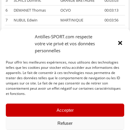
5
SCHILS Dominic
GRANDE BRETAGNE
00:03:03
6
DEMANET Thomas
OCVO
00:03:13
7
NUBUL Edwin
MARTINIQUE
00:03:56
8
NUBUL Owan
MARTINIQUE
00:03:59
Antilles-SPORT.com respecte
9
BOUSQUET Benjamin
VCM
00:04:25
votre vie privé et vos données
10
WOZNIAK Szymon
NANCY
00:04:51
personnelles
Pour offrir les meilleures expériences, nous utilisons des technologies
telles que les cookies pour stocker et/ou accéder aux informations des
appareils. Le fait de consentir à ces technologies nous permettra de
traiter des données telles que le comportement de navigation ou les ID
uniques sur ce site. Le fait de ne pas consentir ou de retirer son
C
C
C
C
C
l
l
l
l
l
consentement peut avoir un effet négatif sur certaines caractéristiques
i
i
i
i
i
et fonctions.
q
q
q
q
q
u
u
u
u
u
e
e
e
e
e
z
z
z
z
z
« Previous
Next »
p
p
p
p
p
Accepter
o
o
o
o
o
u
u
u
u
u
r
r
r
r
r
p
p
p
p
e
Refuser
a
a
a
a
n
r
r
r
r
v