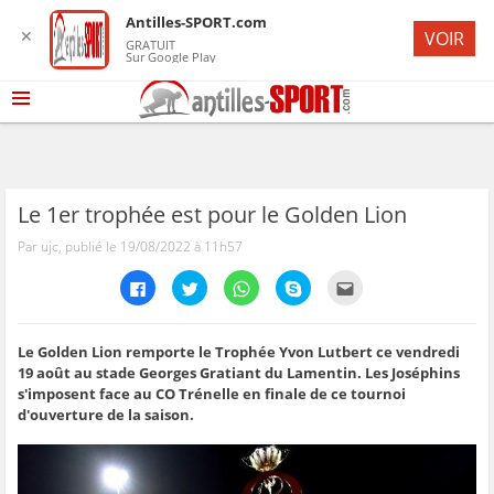
Antilles-SPORT.com
✕
VOIR
GRATUIT
Sur Google Play
Le 1er trophée est pour le Golden Lion
Par ujc, publié le 19/08/2022 à 11h57
C
C
C
C
C
l
l
l
l
l
i
i
i
i
i
q
q
q
q
q
u
u
u
u
u
e
e
e
e
e
Le Golden Lion remporte le Trophée Yvon Lutbert ce vendredi
z
z
z
z
z
19 août au stade Georges Gratiant du Lamentin. Les Joséphins
p
p
p
p
p
o
o
o
o
o
s'imposent face au CO Trénelle en finale de ce tournoi
u
u
u
u
u
d'ouverture de la saison.
r
r
r
r
r
p
p
p
p
e
a
a
a
a
n
r
r
r
r
v
t
t
t
t
o
a
a
a
a
y