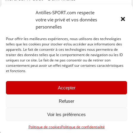
ê
t
ê
e
f
t
r
t
)
e
CO Trénelle
/ Club Péléen : 2 – 0
r
e
r
n
Antilles-SPORT.com respecte
Golden Lion
/ Océanic : 10 – 0
e
)
e
ê
)
)
t
votre vie privé et vos données
r
Vendredi 19 août – Finale (20h)
e
personnelles
)
CO Trénelle /
Golden Lion
: 1 – 2
Pour offrir les meilleures expériences, nous utilisons des technologies
telles que les cookies pour stocker et/ou accéder aux informations des
appareils. Le fait de consentir à ces technologies nous permettra de
traiter des données telles que le comportement de navigation ou les ID
uniques sur ce site. Le fait de ne pas consentir ou de retirer son
C
C
C
C
C
l
l
l
l
l
consentement peut avoir un effet négatif sur certaines caractéristiques
i
i
i
i
i
et fonctions.
q
q
q
q
q
u
u
u
u
u
e
e
e
e
e
z
z
z
z
z
« Previous
Next »
p
p
p
p
p
Accepter
o
o
o
o
o
u
u
u
u
u
r
r
r
r
r
p
p
p
p
e
Refuser
a
a
a
a
n
r
r
r
r
v
t
t
t
t
o
Voir les préférences
a
a
a
a
y
g
g
g
g
e
e
e
e
e
r
Basculer vers la version complète du site
r
r
r
r
p
Politique de cookies
Politique de confidentialité
s
s
s
s
a
u
u
u
u
r