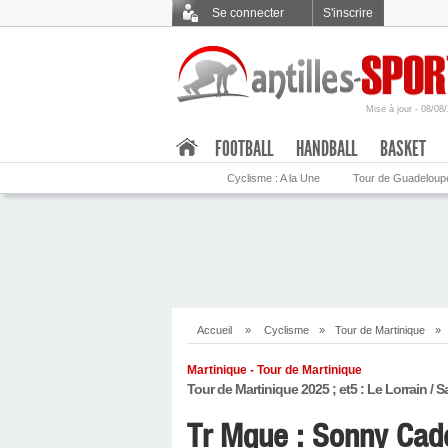
Se connecter
S'inscrire
Mise à jour - 08/08
.
FOOTBALL
HANDBALL
BASKET
Cyclisme : A la Une
Tour de Guadeloup
Accueil
»
Cyclisme
»
Tour de Martinique
»
Martinique - Tour de Martinique
Tour de Martinique 2025 ; et5 : Le Lorrain / S
Tr Mque : Sonny Cade