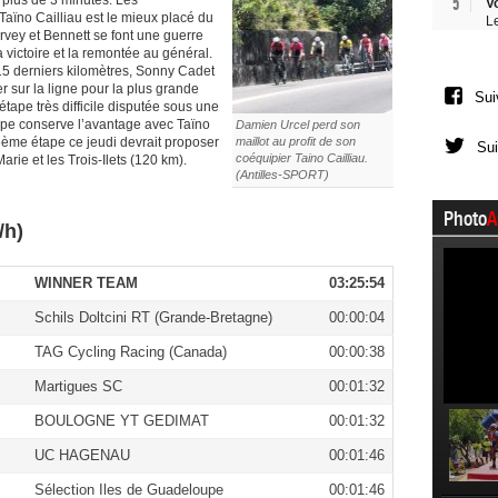
5
 plus de 3 minutes. Les
V
aïno Cailliau est le mieux placé du
L
rvey et Bennett se font une guerre
 victoire et la remontée au général.
15 derniers kilomètres, Sonny Cadet
er sur la ligne pour la plus grande
Sui
tape très difficile disputée sous une
upe conserve l’avantage avec Taïno
Damien Urcel perd son
a 6ème étape ce jeudi devrait proposer
maillot au profit de son
Sui
coéquipier Taino Cailliau.
ie et les Trois-Ilets (120 km).
(Antilles-SPORT)
Photo
A
/h)
WINNER TEAM
03:25:54
Schils Doltcini RT (Grande-Bretagne)
00:00:04
TAG Cycling Racing (Canada)
00:00:38
Martigues SC
00:01:32
BOULOGNE YT GEDIMAT
00:01:32
UC HAGENAU
00:01:46
Sélection Iles de Guadeloupe
00:01:46