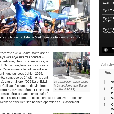
Cycl, T.
Cycl, T.
Cycl, T.
et l’UC 
Cycl, T.
Stefan B
 sur le tour cycliste de Martinique, cette fois-ci chez lui à
T
 l’arrivée ici à Sainte-Marie donc il
 j’avais et je suis très content »
te-Marie, chez lui. 2 ans après, le
Articl
b Samaritain, lève les bras pour la
 Cette année, il le fait devant son
+ Vus
artinique sur cette édition 2025.
e tête composé de 14 éléments dont
1
rs), Laurent Néror (JC231) et Edwin
Le Colombien Plazas passe
V
 Cailliau, 2 coureurs de Martigues,
le 1e au Morne-des-Esses.
2
C
(Antilles-SPORT)
ero), Gonzales (Pédale Pilotine) et
p
près le début d’étape compliqué où
3
des-Esses. Le groupe de tête creuse l’écart avec le peloton ;
V
t Weckerle effectuent les bonnes opérations au classement
4
C
e