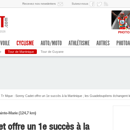
Recevez nos newsletters
Suivez-nous
/2026
PHOTO
VOILE
CYCLISME
AUTO/MOTO
ATHLÉTISME
AUTRES
PHOTOA
e
Tour de Martinique
Tour de Guyane
Tr Mque : Sonny Cadet offre un 1e succès à la Martinique ; les Guadeloupéens échangent le
ainte-Marie (124,7 km)
t offre un 1e succès à la