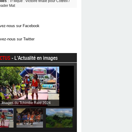
oiles
: Tr Mque : Victoire finale pour Cottrell /
eader Mat
vez-nous sur Facebook
vez-nous sur Twitter
CTUS
- L'Actualité en images
Images du Tchimbe Raid 2024