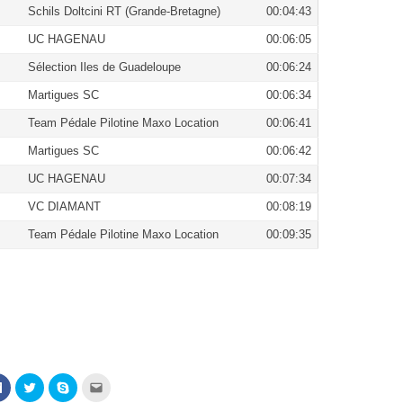
Schils Doltcini RT (Grande-Bretagne)
00:04:43
UC HAGENAU
00:06:05
Sélection Iles de Guadeloupe
00:06:24
Martigues SC
00:06:34
Team Pédale Pilotine Maxo Location
00:06:41
Martigues SC
00:06:42
UC HAGENAU
00:07:34
VC DIAMANT
00:08:19
Team Pédale Pilotine Maxo Location
00:09:35
Cliquez
Cliquez
Cliquez
Cliquez
pour
pour
pour
pour