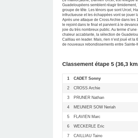
Le maillot jaune, Damien Urcel, est relégué à
Guadeloupéens semblent réagir timidement, T
groupe de tête. Les ténors que sont Urcel, Ha
infructueuse et les échappées vont se jouer la
Après une attaque de Cross Archie dans les 
le rejoint dans le final et parvient à le devanc
joie du très nombreux public. Au terme d’une é
chaleur accablante, la sélection de Guadelo
Cailliau en leader. Mais, rien n’est joué et l
de nouveaux rebondissements entre Sainte-Mar
Classement étape 5 (36,3 km
1
CADET Sonny
2
CROSS Archie
3
PRUNER Nathan
4
MEUNIER SOW Neriah
5
FLAVIEN Marc
6
WECKERLE Eric
7
CAILLIAU Taino