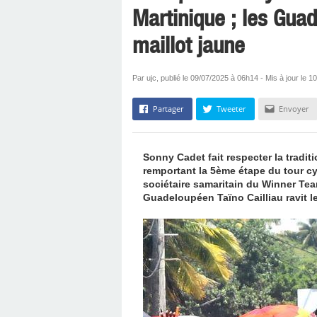
Martinique ; les Gua
maillot jaune
Par ujc, publié le 09/07/2025 à 06h14 - Mis à jour le 
Partager
Tweeter
Envoyer
Sonny Cadet fait respecter la tradit
remportant la 5ème étape du tour cyc
sociétaire samaritain du Winner Team
Guadeloupéen Taïno Cailliau ravit l