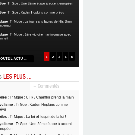
 Gpe
Tr Gpe : Une 2ème étape à accent européen
chaotique
 Gpe
Tr Gpe : Kaden Hopkins comme prévu
Cycl, T. Mque
Tr Mque : Nils Brun pre
 Mque
Tr Mque : Le tour sans fautes de Nils Brun
Cycl, T. Mque
Tr Mque : Hagenau re
Hagenau
Nils Brun au Gros-Morne
 Mque
Tr Mque : 1ère victoire martiniquaise avec
Cycl, T. Mque
Tr Mque : Coup double
ennett
Witzack
1
2
3
4
5
OUTE L'ACTU ...
es
LES PLUS ...
+ Commentés
oiles
: Tr Mque : UFR / Chanflor prend la main
yclisme
: Tr Gpe : Kaden Hopkins comme
révu
oiles
: Tr Mque : La loi et l'esprit de la loi !
yclisme
: Tr Gpe : Une 2ème étape à accent
uropéen