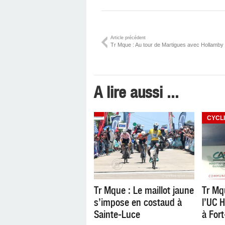
Article précédent
Tr Mque : Au tour de Martigues avec Hollamby .
A lire aussi ...
CYCL
Tr Mque : Le maillot jaune
Tr Mq
s’impose en costaud à
l’UC 
Sainte-Luce
à For