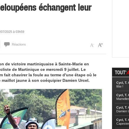
deloupéens échangent leur
10/07/2025 à 03h59
Réactions
ion de victoire martiniquaise à Sainte-Marie en
liste de Martinique ce mercredi 9 juillet. Le
TOUT'
A
 fait chavirer la foule au terme d'une étape où le
e maillot jaune à son coéquipier Damien Urcel.
Cycl, T.
fête !
Cycl, T.
Mamelle
Cycl, T.
Damien U
Cycl, T.
Capester