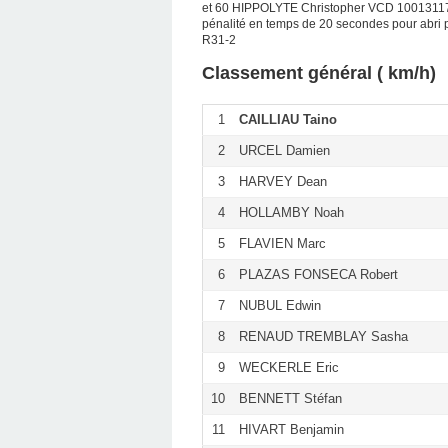
et 60 HIPPOLYTE Christopher VCD 10013117
pénalité en temps de 20 secondes pour abri p
R31-2
Classement général ( km/h)
1
CAILLIAU Taino
2
URCEL Damien
3
HARVEY Dean
4
HOLLAMBY Noah
5
FLAVIEN Marc
6
PLAZAS FONSECA Robert
7
NUBUL Edwin
8
RENAUD TREMBLAY Sasha
9
WECKERLE Eric
10
BENNETT Stéfan
11
HIVART Benjamin