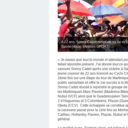
A 22 ans, Sonny Cadet remporte sa 2e victoire
Sainte-Marie. (Antilles-SPORT)
« Je savais que tout le monde m’attendais pour
fallait répondre présent. J’ai donné tout ce que
savoure Sonny Cadet après une victoire à Sain
jeune coureur de 22 ans licencié au Cyclo Clu
2ème fois sur une étape du tour de Martinique.
public samaritain et offre le 1er succès à la M
Sonny Cadet réussit à rejoindre le groupe d
les Martiniquais Marc Flavien (Madinina Bike
Nubul (VCF) ainsi que le Guadeloupéen Taïno
2 d’Haguenau et 3 Colombiens, Plazas (Guerr
Ojeda (CCV). Cette échappée se constitue a
la caravane passe pour la 1ère fois au Morne-
Cailliau, Hollamby, Flavien, Plazas, Nubul e
général.