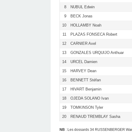
8
NUBUL Edwin
9
BECK Jonas
10
HOLLAMBY Noah
11
PLAZAS FONSECA Robert
12
CARNIER Axel
13
GONZALES URQUIJO Anthuar
14
URCEL Damien
15
HARVEY Dean
16
BENNETT Stéfan
17
HIVART Benjamin
18
OJEDA SOLANO Ivan
19
TOMKINSON Tyler
20
RENAUD TREMBLAY Sasha
NB
: Les dossards 34 RUSSENBERGER Wa