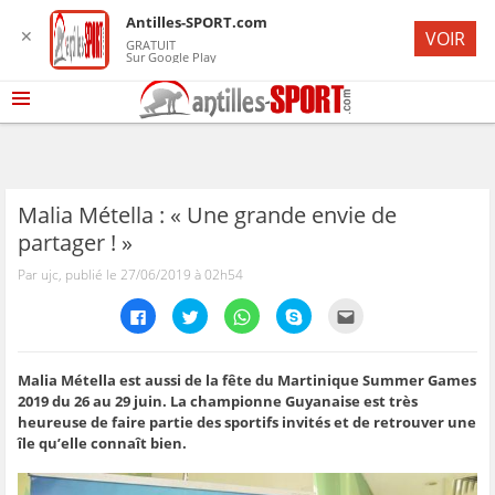
Antilles-SPORT.com
✕
VOIR
GRATUIT
Sur Google Play
Malia Métella : « Une grande envie de
partager ! »
Par ujc, publié le 27/06/2019 à 02h54
C
C
C
C
C
l
l
l
l
l
i
i
i
i
i
q
q
q
q
q
u
u
u
u
u
e
e
e
e
e
Malia Métella est aussi de la fête du Martinique Summer Games
z
z
z
z
z
2019 du 26 au 29 juin. La championne Guyanaise est très
p
p
p
p
p
o
o
o
o
o
heureuse de faire partie des sportifs invités et de retrouver une
u
u
u
u
u
île qu’elle connaît bien.
r
r
r
r
r
p
p
p
p
e
a
a
a
a
n
r
r
r
r
v