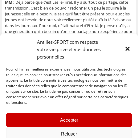
MM :
Déjà parce que c’est Leslie (rire). Il y a surtout ce partage, cette
e
n
e
t
l
n
ê
n
r
e
transmission. C’est bien de pouvoir redonner un peu le sourire à la
ê
t
ê
e
f
jeunesse ; elle en a besoin. Je sais qu’il faut être présent pour eux ; les
t
r
t
)
e
r
e
r
n
jeunes ont besoin de nous voir réellement plutôt qu’à la télévision ou
e
)
e
ê
dans les journaux. Pour moi, c’était naturel d’être là. Je pense qu’il y a
)
)
t
r
une génération qui a besoin qu’on leur partage notre expérience pour
e
)
se dire que c’est possible. En travaillant, c’est possible.
Antilles-SPORT.com respecte
Qu’attendez-vous de ces 4 jours ?
votre vie privé et vos données
MM :
Si on me demande des conseils sur la natation ou autre chose ;
personnelles
sur ma carrière, je serai ravie d’y répondre. Je suis là pour cela. Nous
sommes tous là pour partager avec nos expériences qui sont
Pour offrir les meilleures expériences, nous utilisons des technologies
différentes.
telles que les cookies pour stocker et/ou accéder aux informations des
appareils. Le fait de consentir à ces technologies nous permettra de
traiter des données telles que le comportement de navigation ou les ID
uniques sur ce site. Le fait de ne pas consentir ou de retirer son
C
C
C
C
C
l
l
l
l
l
consentement peut avoir un effet négatif sur certaines caractéristiques
i
i
i
i
i
et fonctions.
q
q
q
q
q
u
u
u
u
u
e
e
e
e
e
z
z
z
z
z
« Previous
Next »
p
p
p
p
p
Accepter
o
o
o
o
o
u
u
u
u
u
r
r
r
r
r
p
p
p
p
e
Refuser
a
a
a
a
n