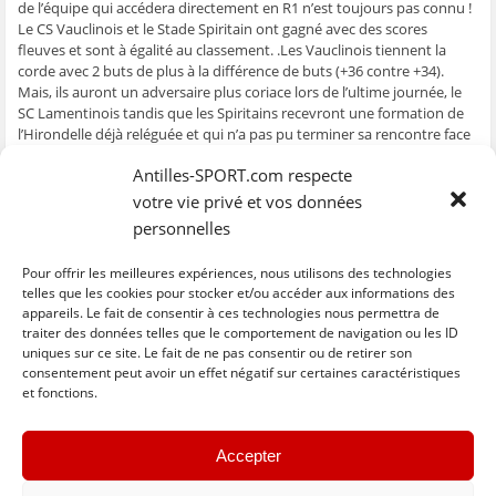
de l’équipe qui accédera directement en R1 n’est toujours pas connu !
ê
t
ê
e
f
t
r
t
)
e
Le CS Vauclinois et le Stade Spiritain ont gagné avec des scores
r
e
r
n
fleuves et sont à égalité au classement. .Les Vauclinois tiennent la
e
)
e
ê
)
)
t
corde avec 2 buts de plus à la différence de buts (+36 contre +34).
r
e
Mais, ils auront un adversaire plus coriace lors de l’ultime journée, le
)
SC Lamentinois tandis que les Spiritains recevront une formation de
l’Hirondelle déjà reléguée et qui n’a pas pu terminer sa rencontre face
à l’Olympique.
Antilles-SPORT.com respecte
Résultats Groupe A
votre vie privé et vos données
Résultats Groupe B
personnelles
Classement Groupe A
Pour offrir les meilleures expériences, nous utilisons des technologies
Classement Groupe B
telles que les cookies pour stocker et/ou accéder aux informations des
appareils. Le fait de consentir à ces technologies nous permettra de
traiter des données telles que le comportement de navigation ou les ID
uniques sur ce site. Le fait de ne pas consentir ou de retirer son
C
C
C
C
C
l
l
l
l
l
consentement peut avoir un effet négatif sur certaines caractéristiques
i
i
i
i
i
et fonctions.
q
q
q
q
q
u
u
u
u
u
e
e
e
e
e
z
z
z
z
z
« Previous
Next »
p
p
p
p
p
Accepter
o
o
o
o
o
u
u
u
u
u
r
r
r
r
r