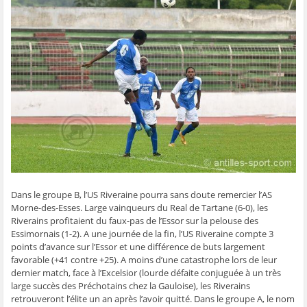
g
g
g
g
e
e
e
e
e
r
r
r
r
r
p
s
s
s
s
a
u
u
u
u
r
r
r
r
r
e
F
T
W
S
-
a
w
h
k
m
c
i
a
y
a
e
t
t
p
i
b
t
s
e
l
o
e
A
(
à
o
r
p
o
u
k
(
p
u
n
(
o
(
v
a
o
u
o
r
m
u
v
u
e
i
v
r
v
d
(
r
e
r
a
o
e
d
e
n
u
d
a
d
s
v
a
n
a
u
r
n
s
n
n
e
s
u
s
e
d
Dans le groupe B, l’US Riveraine pourra sans doute remercier l’AS
u
n
u
n
a
n
e
n
o
n
Morne-des-Esses. Large vainqueurs du Real de Tartane (6-0), les
e
n
e
u
s
Riverains profitaient du faux-pas de l’Essor sur la pelouse des
n
o
n
v
u
o
u
o
e
n
Essimornais (1-2). A une journée de la fin, l’US Riveraine compte 3
u
v
u
l
e
points d’avance sur l’Essor et une différence de buts largement
v
e
v
l
n
e
l
e
e
o
favorable (+41 contre +25). A moins d’une catastrophe lors de leur
l
l
l
f
u
dernier match, face à l’Excelsior (lourde défaite conjuguée à un très
l
e
l
e
v
e
f
e
n
e
large succès des Préchotains chez la Gauloise), les Riverains
f
e
f
ê
l
e
n
e
t
l
retrouveront l’élite un an après l’avoir quitté. Dans le groupe A, le nom
n
ê
n
r
e