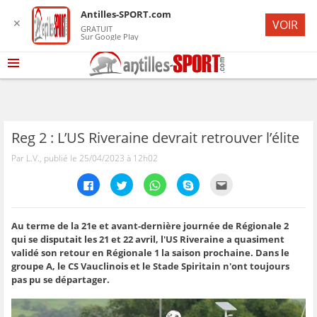
Antilles-SPORT.com
✕
VOIR
GRATUIT
Sur Google Play
Reg 2 : L’US Riveraine devrait retrouver l’élite
Par L.V., publié le 25/04/2023 à 12h02
C
C
C
C
C
l
l
l
l
l
i
i
i
i
i
q
q
q
q
q
u
u
u
u
u
e
e
e
e
e
Au terme de la 21e et avant-dernière journée de Régionale 2
z
z
z
z
z
qui se disputait les 21 et 22 avril, l'US Riveraine a quasiment
p
p
p
p
p
o
o
o
o
o
validé son retour en Régionale 1 la saison prochaine. Dans le
u
u
u
u
u
groupe A, le CS Vauclinois et le Stade Spiritain n'ont toujours
r
r
r
r
r
p
p
p
p
e
pas pu se départager.
a
a
a
a
n
r
r
r
r
v
t
t
t
t
o
a
a
a
a
y