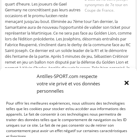
e
n
e
t
l
quart d’heure. Les joueurs de Gael
synonymes de 7e tour en
n
ê
n
r
e
Germany ne concrétisent pas leurs autres
Coupe de France.
ê
t
ê
e
f
t
r
t
)
e
occasions et le promu lucéen reste
r
e
r
n
menaçant jusqu’au bout. Eliminée au 7ème tour l’an dernier, la
e
)
e
ê
)
)
t
Samaritaine aura de nouveau l’opportunité de valider son ticket pour
r
e
représenter la Martinique. Ce ne sera pas face au Golden Lion, comme
)
lors de l’édition précédente. Les Joséphins, désormais entraînés par
Fabrice Reuperné, s’inclinent dans le derby de la commune face au RC
Saint-Joseph. Ce dernier est un solide leader de la R1 et le démontre
dès l’entame de la partie. Après 5 minutes de jeu, Sébastien Crétinoir
remet en jeu un ballon non disputé par la défense du Golden Lion et
permet à Kévin Charles-Angèle d’ouvrir le score. Très bien organisé, le
RC Saint-Joseph contient les timides attaques de leur voisin. Sur un
Antilles-SPORT.com respecte
contre, Kévin Charles-Angèle inscrit un doublé après que le ballon ait
votre vie privé et vos données
été renvoyé sur lui par le portier Gilles Meslien (2-0). Juste avant la
personnelles
pause, Alvin Lamasine rate le pénalty de l’espoir pour le Golden Lion.
En 2nde période, le RC Saint-Joseph confirme sa maîtrise même s’il
encaisse un but. Jérémy Ludon et ses hommes se qualifient pour le
Pour offrir les meilleures expériences, nous utilisons des technologies
tour suivant et auront l’occasion de valider déjà une 1ère étape dans
telles que les cookies pour stocker et/ou accéder aux informations des
leur excellent début de saison.
appareils. Le fait de consentir à ces technologies nous permettra de
traiter des données telles que le comportement de navigation ou les ID
uniques sur ce site. Le fait de ne pas consentir ou de retirer son
C
C
C
C
C
l
l
l
l
l
consentement peut avoir un effet négatif sur certaines caractéristiques
i
i
i
i
i
et fonctions.