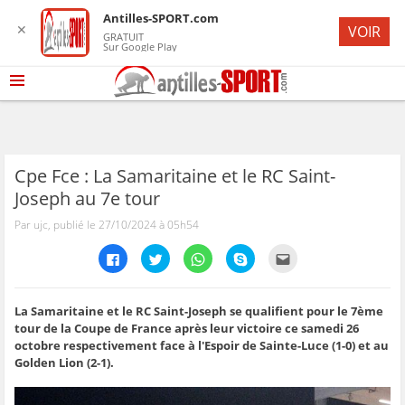
Antilles-SPORT.com
✕
VOIR
GRATUIT
Sur Google Play
Cpe Fce : La Samaritaine et le RC Saint-
Joseph au 7e tour
Par ujc, publié le 27/10/2024 à 05h54
C
C
C
C
C
l
l
l
l
l
i
i
i
i
i
q
q
q
q
q
u
u
u
u
u
e
e
e
e
e
La Samaritaine et le RC Saint-Joseph se qualifient pour le 7ème
z
z
z
z
z
tour de la Coupe de France après leur victoire ce samedi 26
p
p
p
p
p
o
o
o
o
o
octobre respectivement face à l'Espoir de Sainte-Luce (1-0) et au
u
u
u
u
u
Golden Lion (2-1).
r
r
r
r
r
p
p
p
p
e
a
a
a
a
n
r
r
r
r
v