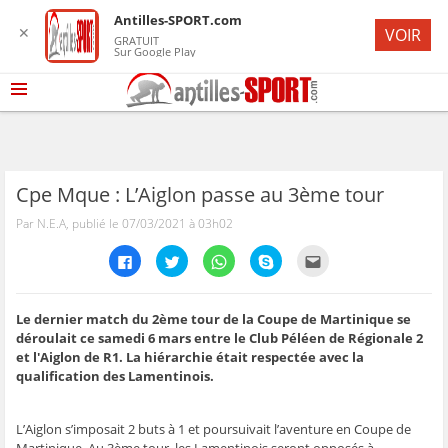
Antilles-SPORT.com
✕
VOIR
GRATUIT
Sur Google Play
Cpe Mque : L’Aiglon passe au 3ème tour
Par N.E.A, publié le 07/03/2021 à 03h02
C
C
C
C
C
l
l
l
l
l
i
i
i
i
i
q
q
q
q
q
u
u
u
u
u
e
e
e
e
e
Le dernier match du 2ème tour de la Coupe de Martinique se
z
z
z
z
z
déroulait ce samedi 6 mars entre le Club Péléen de Régionale 2
p
p
p
p
p
o
o
o
o
o
et l'Aiglon de R1. La hiérarchie était respectée avec la
u
u
u
u
u
qualification des Lamentinois.
r
r
r
r
r
p
p
p
p
e
a
a
a
a
n
r
r
r
r
v
t
t
t
t
o
L’Aiglon s’imposait 2 buts à 1 et poursuivait l’aventure en Coupe de
a
a
a
a
y
Martinique. Au 3ème tour, les Lamentinois seront opposés à