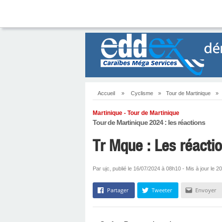
Accueil
»
Cyclisme
»
Tour de Martinique
»
Martinique - Tour de Martinique
Tour de Martinique 2024 : les réactions
Tr Mque : Les réacti
Par ujc, publié le 16/07/2024 à 08h10 - Mis à jour le 
Partager
Tweeter
Envoyer