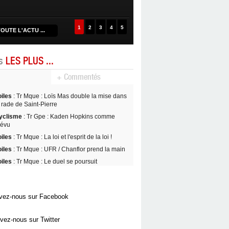
1
2
3
4
5
OUTE L'ACTU ...
es
LES PLUS ...
+ Commentés
oiles
: Tr Mque : Loïs Mas double la mise dans
 rade de Saint-Pierre
yclisme
: Tr Gpe : Kaden Hopkins comme
révu
oiles
: Tr Mque : La loi et l'esprit de la loi !
oiles
: Tr Mque : UFR / Chanflor prend la main
oiles
: Tr Mque : Le duel se poursuit
vez-nous sur Facebook
vez-nous sur Twitter