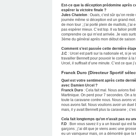
Est-ce que la déception prédomine après ce
espérer la victoire finale ?
Jules Chatelon
: Ouais, c’est sûr qu’on reste
journée même si déception est un grand mot. Mai
de mon tour ; j’ai porté plein de maillots, j’ai
pas espérer mieux. C’est top. Il va falloir pro
comprendre ce qui m’est arrivée. Je vais surtou
3ème du général après mon début de saison 
Comment s’est passée cette dernière étap
J.C
: Urcel est parti sur la nationale et, si je v
travailler Bennett pour pouvoir le contrer à l
Urcel, il suffisait d’une minute. C’est ce que j
Franck Duro (Directeur Sportif séle
Quel est votre sentiment après cette dern
avec Damien Urcel ?
Franck Duro
: Cela fait mal. Nous avions fixé
Martinique. On perd pour 7 secondes. On a t
toute la caravane contre nous. Nous avons vo
nous avons fait. Nous voulions avoir un duel 
mais, il y avait Bennett plus la caravane ; c’e
Cela fait longtemps qu’on n’avait pas eu un
F.D
: Bon vous savez il y a un travail qui est
garçons ; j’ai dit que je viens avec une grosse 
eu un vainqueur mais, on a démontré que la 