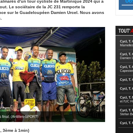
almarès d'un tour cycliste de Martinique 2024 qui a
out. Le sociétaire de la JC 231 remporte la
nce sur le Guadeloupéen Damien Urcel. Nous avons
.
TOUT'
A
Cycl, T.
Mamelle
Cycl, T.
Damien U
Cycl, T.
Capester
Cycl, T.
Cycl, T.
Cycl, T.
et l’UC 
Cycl, T.
Stefan B
final. (Antilles-SPORT)
Cycl, T.
, 3ème à 1min)