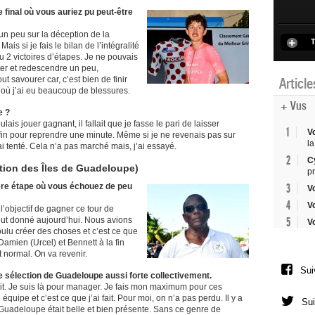
 final où vous auriez pu peut-être
 un peu sur la déception de la
T
s si je fais le bilan de l’intégralité
 eu 2 victoires d’étapes. Je ne pouvais
fiter et redescendre un peu,
t savourer car, c’est bien de finir
Articl
où j’ai eu beaucoup de blessures.
+ Vus
e ?
oulais jouer gagnant, il fallait que je fasse le pari de laisser
1
V
a fin pour reprendre une minute. Même si je ne revenais pas sur
la
’ai tenté. Cela n’a pas marché mais, j’ai essayé.
2
C
ction des Îles de Guadeloupe)
p
3
ière étape où vous échouez de peu
V
4
V
 l’objectif de gagner ce tour de
5
out donné aujourd’hui. Nous avions
V
ulu créer des choses et c’est ce que
Damien (Urcel) et Bennett à la fin
st normal. On va revenir.
Sui
e sélection de Guadeloupe aussi forte collectivement.
 fait. Je suis là pour manager. Je fais mon maximum pour ces
équipe et c’est ce que j’ai fait. Pour moi, on n’a pas perdu. Il y a
Sui
Guadeloupe était belle et bien présente. Sans ce genre de