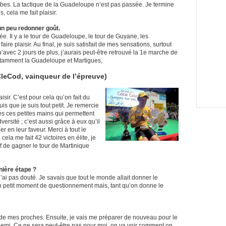
mbes. La tactique de la Guadeloupe n’est pas passée. Je termine
, cela me fait plaisir.
un peu redonner goût.
née. Il y a le tour de Guadeloupe, le tour de Guyane, les
ire plaisir. Au final, je suis satisfait de mes sensations, surtout
ai qu’avec 2 jours de plus, j’aurais peut-être retrouvé la 1e marche de
 notamment la Guadeloupe et Martigues,
leCod, vainqueur de l’épreuve)
plaisir. C’est pour cela qu’on fait du
uis que je suis tout petit. Je remercie
es ces petites mains qui permettent
ersité ; c’est aussi grâce à eux qu’il
r en leur faveur. Merci à tout le
cela me fait 42 victoires en élite, je
if de gagner le tour de Martinique
ière étape ?
’ai pas douté. Je savais que tout le monde allait donner le
un petit moment de questionnement mais, tant qu’on donne le
er de mes proches. Ensuite, je vais me préparer de nouveau pour le
demi. Ce ne sera peut-être pas pour moi, on va voir comment on