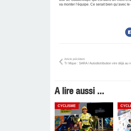
va monter l’équipe. Ce serait bien qu’avec l
Article précédent
Tr Mque : SARA / Autodistribution vire déjà au ro
A lire aussi ...
CYCLISME
CYCL