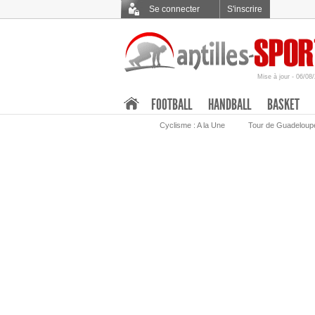
Se connecter
S'inscrire
Mise à jour - 06/08
.
FOOTBALL
HANDBALL
BASKET
Cyclisme : A la Une
Tour de Guadeloup