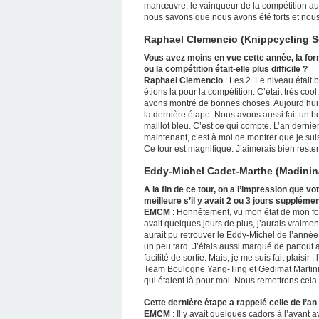
manœuvre, le vainqueur de la compétition aura
nous savons que nous avons été forts et nous 
Raphael Clemencio (Knippcycling Sc
Vous avez moins en vue cette année, la for
ou la compétition était-elle plus difficile ?
Raphael Clemencio
: Les 2. Le niveau était 
étions là pour la compétition. C’était très cool.
avons montré de bonnes choses. Aujourd’hui,
la dernière étape. Nous avons aussi fait un b
maillot bleu. C’est ce qui compte. L’an dernier,
maintenant, c’est à moi de montrer que je sui
Ce tour est magnifique. J’aimerais bien rester i
Eddy-Michel Cadet-Marthe (Madinin
A la fin de ce tour, on a l’impression que v
meilleure s’il y avait 2 ou 3 jours supplémen
EMCM
: Honnêtement, vu mon état de mon for
avait quelques jours de plus, j’aurais vraime
aurait pu retrouver le Eddy-Michel de l’année
un peu tard. J’étais aussi marqué de partout a
facilité de sortie. Mais, je me suis fait plaisir
Team Boulogne Yang-Ting et Gedimat Martini
qui étaient là pour moi. Nous remettrons cela
Cette dernière étape a rappelé celle de l’an
EMCM
: Il y avait quelques cadors à l’avant