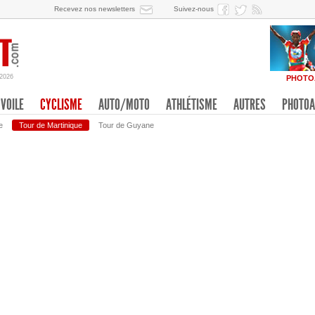
Recevez nos newsletters
Suivez-nous
/2026
PHOTO
VOILE
CYCLISME
AUTO/MOTO
ATHLÉTISME
AUTRES
PHOTOA
e
Tour de Martinique
Tour de Guyane