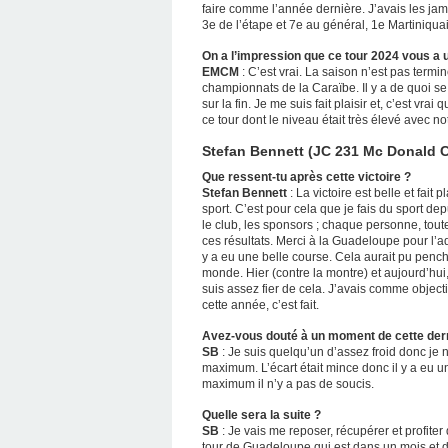
faire comme l’année dernière. J’avais les ja
3e de l’étape et 7e au général, 1e Martiniquais
On a l’impression que ce tour 2024 vous a 
EMCM
: C’est vrai. La saison n’est pas termi
championnats de la Caraïbe. Il y a de quoi se fa
sur la fin. Je me suis fait plaisir et, c’est vr
ce tour dont le niveau était très élevé avec
Stefan Bennett (JC 231 Mc Donald C
Que ressent-tu après cette victoire ?
Stefan Bennett
: La victoire est belle et fait 
sport. C’est pour cela que je fais du sport dep
le club, les sponsors ; chaque personne, tout
ces résultats. Merci à la Guadeloupe pour l’adv
y a eu une belle course. Cela aurait pu penche
monde. Hier (contre la montre) et aujourd’hui, 
suis assez fier de cela. J’avais comme object
cette année, c’est fait.
Avez-vous douté à un moment de cette dern
SB
: Je suis quelqu’un d’assez froid donc je n
maximum. L’écart était mince donc il y a eu 
maximum il n’y a pas de soucis.
Quelle sera la suite ?
SB
: Je vais me reposer, récupérer et profit
tour de Guadeloupe qui est dans un mois et 