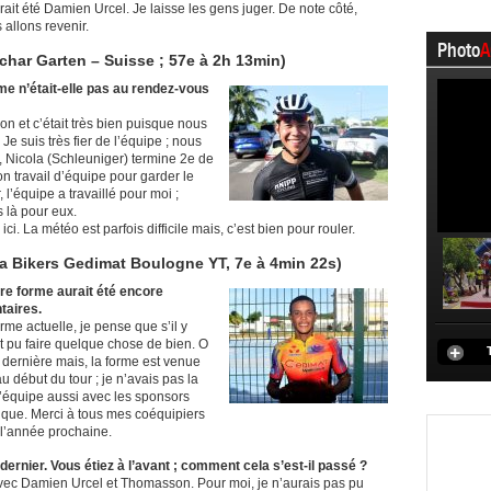
it été Damien Urcel. Je laisse les gens juger. De note côté,
allons revenir.
Photo
A
har Garten – Suisse ; 57e à 2h 13min)
me n’était-elle pas au rendez-vous
bon et c’était très bien puisque nous
 Je suis très fier de l’équipe ; nous
 Nicola (Schleuniger) termine 2e de
on travail d’équipe pour garder le
 l’équipe a travaillé pour moi ;
s là pour eux.
ci. La météo est parfois difficile mais, c’est bien pour rouler.
a Bikers Gedimat Boulogne YT, 7e à 4min 22s)
otre forme aurait été encore
taires.
me actuelle, je pense que s’il y
nt pu faire quelque chose de bien. O
 dernière mais, la forme est venue
u début du tour ; je n’avais pas la
 ; l’équipe aussi avec les sponsors
que. Merci à tous mes coéquipiers
 l’année prochaine.
 dernier. Vous étiez à l’avant ; comment cela s’est-il passé ?
 avec Damien Urcel et Thomasson. Pour moi, je n’aurais pas pu