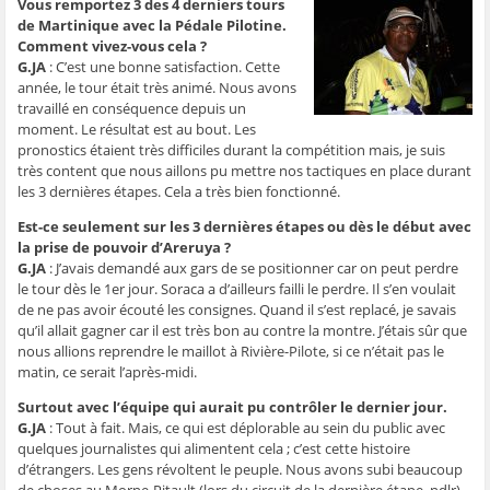
Vous remportez 3 des 4 derniers tours
de Martinique avec la Pédale Pilotine.
Comment vivez-vous cela ?
G.JA
: C’est une bonne satisfaction. Cette
année, le tour était très animé. Nous avons
travaillé en conséquence depuis un
moment. Le résultat est au bout. Les
pronostics étaient très difficiles durant la compétition mais, je suis
très content que nous aillons pu mettre nos tactiques en place durant
les 3 dernières étapes. Cela a très bien fonctionné.
Est-ce seulement sur les 3 dernières étapes ou dès le début avec
la prise de pouvoir d’Areruya ?
G.JA
: J’avais demandé aux gars de se positionner car on peut perdre
le tour dès le 1er jour. Soraca a d’ailleurs failli le perdre. Il s’en voulait
de ne pas avoir écouté les consignes. Quand il s’est replacé, je savais
qu’il allait gagner car il est très bon au contre la montre. J’étais sûr que
nous allions reprendre le maillot à Rivière-Pilote, si ce n’était pas le
matin, ce serait l’après-midi.
Surtout avec l’équipe qui aurait pu contrôler le dernier jour.
G.JA
: Tout à fait. Mais, ce qui est déplorable au sein du public avec
quelques journalistes qui alimentent cela ; c’est cette histoire
d’étrangers. Les gens révoltent le peuple. Nous avons subi beaucoup
de choses au Morne-Pitault (lors du circuit de la dernière étape, ndlr)