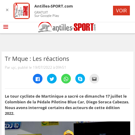
Antilles-SPORT.com
✕
VOIR
GRATUIT
Sur Google Play
Tr Mque : Les réactions
Par ujc, publié le 19/07/2022 à 09h51
C
C
C
C
C
l
l
l
l
l
i
i
i
i
i
q
q
q
q
q
u
u
u
u
u
e
e
e
e
e
Le tour cycliste de Martinique a sacré ce dimanche 17 juillet le
z
z
z
z
z
Colombien de la Pédale Pilotine Blue Car, Diego Soraca Cabezas.
p
p
p
p
p
o
o
o
o
o
Nous avons interrogé certains des acteurs de cette édition
u
u
u
u
u
2022.
r
r
r
r
r
p
p
p
p
e
a
a
a
a
n
r
r
r
r
v
t
t
t
t
o
a
a
a
a
y