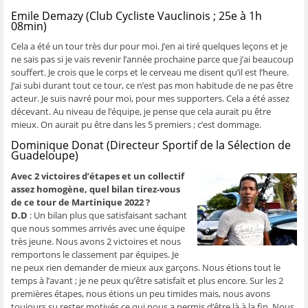
Emile Demazy (Club Cycliste Vauclinois ; 25e à 1h
08min)
Cela a été un tour très dur pour moi. J’en ai tiré quelques leçons et je
ne sais pas si je vais revenir l’année prochaine parce que j’ai beaucoup
souffert. Je crois que le corps et le cerveau me disent qu’il est l’heure.
J’ai subi durant tout ce tour, ce n’est pas mon habitude de ne pas être
acteur. Je suis navré pour moi, pour mes supporters. Cela a été assez
décevant. Au niveau de l’équipe, je pense que cela aurait pu être
mieux. On aurait pu être dans les 5 premiers ; c’est dommage.
Dominique Donat (Directeur Sportif de la Sélection de
Guadeloupe)
Avec 2 victoires d’étapes et un collectif
assez homogène, quel bilan tirez-vous
de ce tour de Martinique 2022 ?
D.D
: Un bilan plus que satisfaisant sachant
que nous sommes arrivés avec une équipe
très jeune. Nous avons 2 victoires et nous
remportons le classement par équipes. Je
ne peux rien demander de mieux aux garçons. Nous étions tout le
temps à l’avant ; je ne peux qu’être satisfait et plus encore. Sur les 2
premières étapes, nous étions un peu timides mais, nous avons
toujours su rester motivés ce qui nous a permis d’être là à la fin. Nous