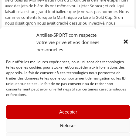
avec des jets de bière. Ils ont même voulu jeter Soraca ; et celui qui
faisait cela est un grand footballeur que je ne vais pas nommer. Nous
sommes contents lorsque la Martinique va faire la Gold Cup. Si on
nous disait qu’on nous avait craché dessus ou invectivé, nous
n’aurions pas été contents. Je pense que le monde est ouvert et nous
devons nous donner la main. C’est du sport ; quelle que soit la
Antilles-SPORT.com respecte
nationalité. Cela doit se régler à la pédale. Cela me donne un goût
votre vie privé et vos données
amer pour ce tour. Je demande même à ce que le président Defontis
personnelles
remette l’arrivée à Fort-de-France pour ne pas avoir ce problème.
Parce que, nous faisons le circuit pour le spectacle et cela pose des
Pour offrir les meilleures expériences, nous utilisons des technologies
problèmes et c’est quand même dangereux.
telles que les cookies pour stocker et/ou accéder aux informations des
appareils. Le fait de consentir à ces technologies nous permettra de
traiter des données telles que le comportement de navigation ou les ID
uniques sur ce site. Le fait de ne pas consentir ou de retirer son
C
C
C
C
C
l
l
l
l
l
consentement peut avoir un effet négatif sur certaines caractéristiques
i
i
i
i
i
et fonctions.
q
q
q
q
q
u
u
u
u
u
e
e
e
e
e
z
z
z
z
z
« Previous
Next »
p
p
p
p
p
Accepter
o
o
o
o
o
u
u
u
u
u
r
r
r
r
r
p
p
Refuser
p
p
e
a
a
a
a
n
r
r
r
r
v