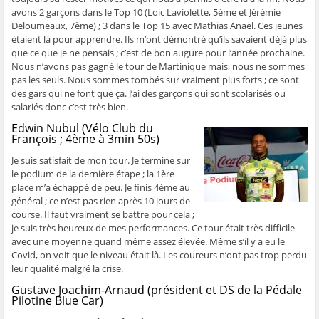
avons 2 garçons dans le Top 10 (Loic Laviolette, 5ème et Jérémie
Deloumeaux, 7ème) ; 3 dans le Top 15 avec Mathias Anael. Ces jeunes
étaient là pour apprendre. Ils m’ont démontré qu’ils savaient déjà plus
que ce que je ne pensais ; c’est de bon augure pour l’année prochaine.
Nous n’avons pas gagné le tour de Martinique mais, nous ne sommes
pas les seuls. Nous sommes tombés sur vraiment plus forts ; ce sont
des gars qui ne font que ça. J’ai des garçons qui sont scolarisés ou
salariés donc c’est très bien.
Edwin Nubul (Vélo Club du
François ; 4ème à 3min 50s)
Je suis satisfait de mon tour. Je termine sur
le podium de la dernière étape ; la 1ère
place m’a échappé de peu. Je finis 4ème au
général ; ce n’est pas rien après 10 jours de
course. Il faut vraiment se battre pour cela ;
je suis très heureux de mes performances. Ce tour était très difficile
avec une moyenne quand même assez élevée. Même s’il y a eu le
Covid, on voit que le niveau était là. Les coureurs n’ont pas trop perdu
leur qualité malgré la crise.
Gustave Joachim-Arnaud (président et DS de la Pédale
Pilotine Blue Car)