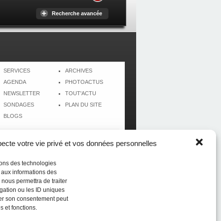
Recherche avancée
SERVICES
ARCHIVES
AGENDA
PHOTOACTUS
NEWSLETTER
TOUT'ACTU
SONDAGES
PLAN DU SITE
BLOGS
cte votre vie privé et vos données personnelles
isons des technologies
r aux informations des
 nous permettra de traiter
gation ou les ID uniques
tirer son consentement peut
s et fonctions.