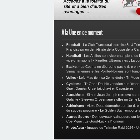
A la Une en ce moment
Football
-
Le Club Franciscain termine 3e à Tri
Franciscain en demi-finale de la Coupe de la Ca
Handball
-
Les Antilles sont vice-champions de
vice-champions !
-
Finalités Ultramarines : La co
Basket
-
Le Cosma ne décroche pas le titre en N
Sinnamariennes et les Pointe-Noiriens sont toujo
Voiles
-
Loïc Mas tient sa 2ème étoile
-
Tr Mque :
Cyclisme
-
Tr Gpe : Doublé vendéen sur l’étap
Gpe : Damien Urcel fait chavirer Capesterre
Auto/Moto
-
Simon Jean-Joseph retrouve sa 
Galante
-
Steeven Orosemane s’offre un 2ème 
Athlétisme
-
Alexe Deau décroche son 1er titre
du succès populaire
-
Le Golden Star remporte 
Autres Sports
-
De nouveaux vainqueurs sur le t
Cpe Mque : Le Good-Luck à l’honneur
PhotoActu
-
Images du Tchimbe Raid 2024
-
Un