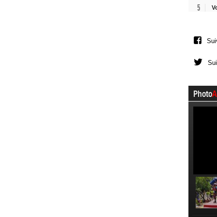
5
V
Sui
Sui
Photo
A