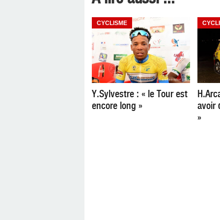
CYCLISME
CYCL
Y.Sylvestre : « le Tour est
H.Arca
encore long »
avoir 
»