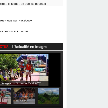
oiles
: Tr Mque : Le duel se poursuit
vez-nous sur Facebook
vez-nous sur Twitter
CTUS
- L'Actualité en images
Images du Tchimbe Raid 2024