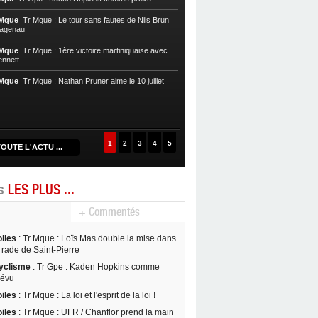
Cycl, T. Mque
Tr Mque : Nils Brun pre
 Mque
Tr Mque : Le tour sans fautes de Nils Brun
Hagenau
Cycl, T. Mque
Tr Mque : Hagenau re
Nils Brun au Gros-Morne
 Mque
Tr Mque : 1ère victoire martiniquaise avec
ennett
Cycl, T. Mque
Tr Mque : Coup double
Witzack
 Mque
Tr Mque : Nathan Pruner aime le 10 juillet
Cycl, T. Mque
Tr Mque : L’UC Hagen
1
2
3
4
5
OUTE L'ACTU ...
es
LES PLUS ...
+ Commentés
oiles
: Tr Mque : Loïs Mas double la mise dans
 rade de Saint-Pierre
yclisme
: Tr Gpe : Kaden Hopkins comme
révu
oiles
: Tr Mque : La loi et l'esprit de la loi !
oiles
: Tr Mque : UFR / Chanflor prend la main