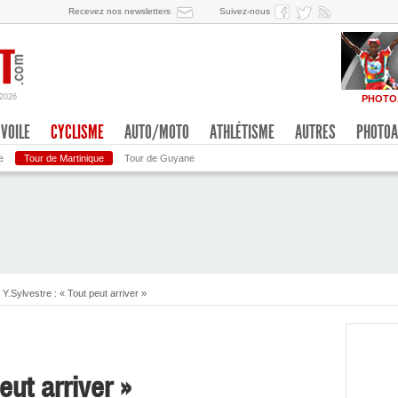
Recevez nos newsletters
Suivez-nous
/2026
PHOTO
VOILE
CYCLISME
AUTO/MOTO
ATHLÉTISME
AUTRES
PHOTOA
e
Tour de Martinique
Tour de Guyane
Y.Sylvestre : « Tout peut arriver »
eut arriver »