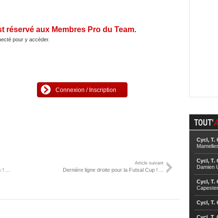
st réservé aux Membres Pro du Team.
ecté pour y accéder.
Connexion / Inscription
TOUT'
A
Cycl, T.
Mamelle
Cycl, T.
Article suivant
Damien U
! ...
Dernière ligne droite pour la Futsal Cup ! ...
Cycl, T.
Capester
Cycl, T.
Cycl, T.