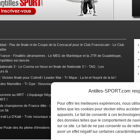
nidad
-
Pas de finale ni de Coupe de la Concacaf pour le Club Franciscain
-
Le Club
raïbe
 France
-
Finalités ultramarines : Le MEG de Martinique et la JTR de Guadeloupe,
mpétition est lancée
ationale 3
-
Le Cosma se hisse en finale de Nationale 3 !
-
TAG : Les
urs là
 Victoire finale pour Cottrell / Leader Mat
-
Tr Mque : La loi et l’esprit de la loi !
e des Mamelles
-
Tr Gpe : Nouveau changement de leader, Damien Urcel out
-
Tr
Antilles-SPORT.com respe
couronne au MRT
-
L’équipage Nègre – Gérard remporte le 9e rallye du Pays Marie-
MRT !
Pour offrir les meilleures expériences, nous util
 de championne de France élite
-
Un semi marathon sous le signe de la chaleur et
telles que les cookies pour stocker et/ou accéde
son 5k
appareils. Le fait de consentir à ces technologies
rail La D’Kalé
-
Trois nouveaux et un habitué au palmarès du Trail des Trésors
-
des données telles que le comportement de navi
sur ce site. Le fait de ne pas consentir ou de re
e Poule des As pleine d’émotions !
-
Images de la Woulib 113 X-Trem
avoir un effet négatif sur certaines caractéristique