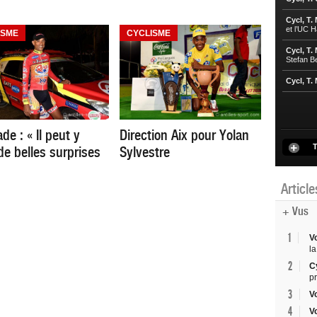
Cycl, T.
et l’UC 
ISME
CYCLISME
Cycl, T.
Stefan B
Cycl, T.
de : « Il peut y
Direction Aix pour Yolan
T
de belles surprises
Sylvestre
Articl
+ Vus
1
V
la
2
C
p
3
V
4
V