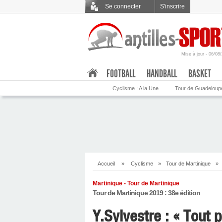
Se connecter
S'inscrire
Mise à jour - 06/08
.
FOOTBALL
HANDBALL
BASKET
Cyclisme : A la Une
Tour de Guadeloup
Accueil
»
Cyclisme
»
Tour de Martinique
»
Martinique - Tour de Martinique
Tour de Martinique 2019 : 38e édition
Y.Sylvestre : « Tout p