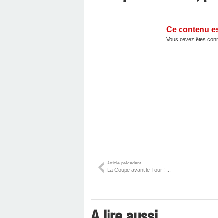
Ce contenu e
Vous devez êtes conn
Article précédent
La Coupe avant le Tour ! ...
A lire aussi ...