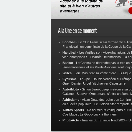
A la Une en ce moment
Football
-
Le Club Franciscain termine 3e à Tri
Franciscain en demi-finale de la Coupe de la Ca
Handball
-
Les Antilles sont vice-champions de
vice-champions !
-
Finalités Ultramarines : La co
Basket
-
Le Cosma ne décroche pas le titre en N
Sinnamariennes et les Pointe-Noiriens sont toujo
Voiles
-
Loïc Mas tient sa 2ème étoile
-
Tr Mque :
Cyclisme
-
Tr Gpe : Doublé vendéen sur l’étap
Gpe : Damien Urcel fait chavirer Capesterre
Auto/Moto
-
Simon Jean-Joseph retrouve sa 
Galante
-
Steeven Orosemane s’offre un 2ème 
Athlétisme
-
Alexe Deau décroche son 1er titre
du succès populaire
-
Le Golden Star remporte 
Autres Sports
-
De nouveaux vainqueurs sur le t
Cpe Mque : Le Good-Luck à l’honneur
PhotoActu
-
Images du Tchimbe Raid 2024
-
Un