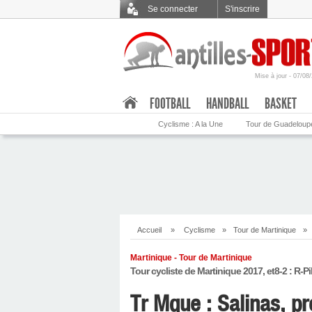
Se connecter
S'inscrire
Mise à jour - 07/08
.
FOOTBALL
HANDBALL
BASKET
Cyclisme : A la Une
Tour de Guadeloup
Accueil
»
Cyclisme
»
Tour de Martinique
»
Martinique - Tour de Martinique
Tour cycliste de Martinique 2017, et8-2 : R-P
Tr Mque : Salinas, pr