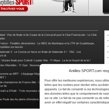
nidad
-
Pas de finale ni de Coupe de la Concacaf pour le Club Franciscain
-
Le Club
raïbe
 France
-
Finalités ultramarines : Le MEG de Martinique et la JTR de Guadeloupe,
mpétition est lancée
ationale 3
-
Le Cosma se hisse en finale de Nationale 3 !
-
TAG : Les
urs là
 Victoire finale pour Cottrell / Leader Mat
-
Tr Mque : La loi et l’esprit de la loi !
e des Mamelles
-
Tr Gpe : Nouveau changement de leader, Damien Urcel out
-
Tr
Antilles-SPORT.com respe
couronne au MRT
-
L’équipage Nègre – Gérard remporte le 9e rallye du Pays Marie-
MRT !
Pour offrir les meilleures expériences, nous util
 de championne de France élite
-
Un semi marathon sous le signe de la chaleur et
telles que les cookies pour stocker et/ou accéde
son 5k
appareils. Le fait de consentir à ces technologies
rail La D’Kalé
-
Trois nouveaux et un habitué au palmarès du Trail des Trésors
-
des données telles que le comportement de navi
sur ce site. Le fait de ne pas consentir ou de re
e Poule des As pleine d’émotions !
-
Images de la Woulib 113 X-Trem
avoir un effet négatif sur certaines caractéristique