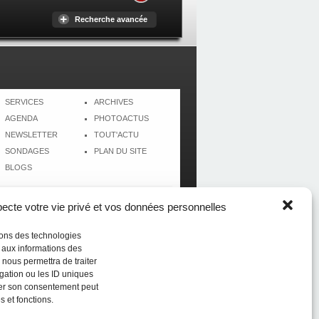
Recherche avancée
SERVICES
ARCHIVES
AGENDA
PHOTOACTUS
NEWSLETTER
TOUT'ACTU
SONDAGES
PLAN DU SITE
BLOGS
cte votre vie privé et vos données personnelles
isons des technologies
r aux informations des
 nous permettra de traiter
gation ou les ID uniques
tirer son consentement peut
s et fonctions.