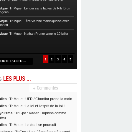
Cycl, T. Mque
Tr Mque : Nils Brun pre
 Mque
Tr Mque : Le tour sans fautes de Nils Brun
Hagenau
Cycl, T. Mque
Tr Mque : Hagenau re
Nils Brun au Gros-Morne
 Mque
Tr Mque : 1ère victoire martiniquaise avec
ennett
Cycl, T. Mque
Tr Mque : Coup double
Witzack
 Mque
Tr Mque : Nathan Pruner aime le 10 juillet
Cycl, T. Mque
Tr Mque : L’UC Hagen
1
2
3
4
5
OUTE L'ACTU ...
es
LES PLUS ...
+ Commentés
oiles
: Tr Mque : UFR / Chanflor prend la main
oiles
: Tr Mque : La loi et l'esprit de la loi !
yclisme
: Tr Gpe : Kaden Hopkins comme
révu
oiles
: Tr Mque : Le duel se poursuit