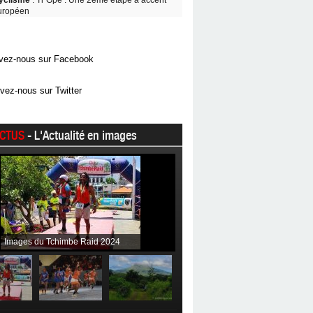
yclisme
: Tr Gpe : Une 2ème étape à accent
uropéen
vez-nous sur Facebook
vez-nous sur Twitter
CTUS
- L'Actualité en images
Images du Tchimbe Raid 2024