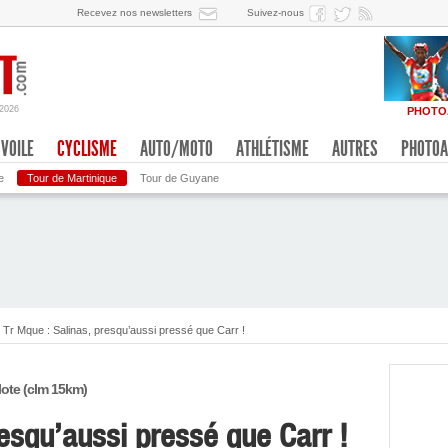
Recevez nos newsletters
Suivez-nous
/2026
PHOTO
VOILE
CYCLISME
AUTO/MOTO
ATHLÉTISME
AUTRES
PHOTOA
e
Tour de Martinique
Tour de Guyane
Tr Mque : Salinas, presqu’aussi pressé que Carr !
ilote (clm 15km)
esqu’aussi pressé que Carr !