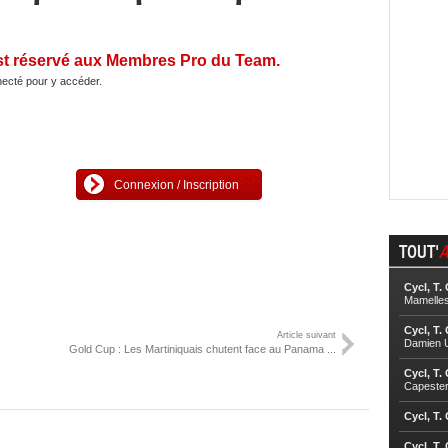
st réservé aux Membres Pro du Team.
ecté pour y accéder.
Connexion / Inscription
TOUT'
A
Cycl, T.
Mamelle
Cycl, T.
Article suivant
Damien U
Gold Cup : Les Martiniquais chutent face au Panama ...
Cycl, T.
Capester
Cycl, T.
Cycl, T.