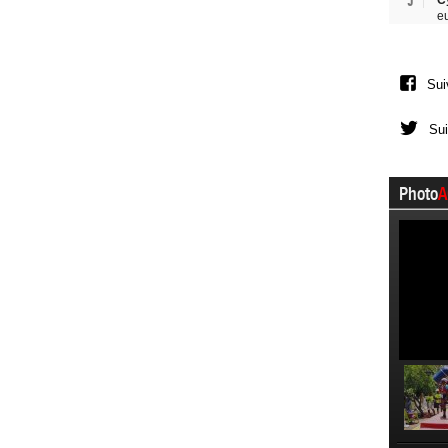
5
C
e
Sui
Sui
Photo
A