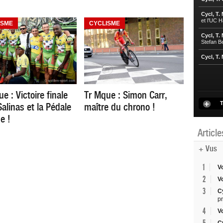
Cycl, T.
et l’UC 
ISME
CYCLISME
Cycl, T.
Stefan B
Cycl, T.
e : Victoire finale
Tr Mque : Simon Carr,
T
alinas et la Pédale
maître du chrono !
ne !
Articl
+ Vus
1
V
2
V
3
C
p
4
V