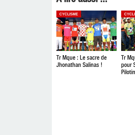
CYCLISME
CYCL
Tr Mque : Le sacre de
Tr Mqu
Jhonathan Salinas !
pour S
Piloti