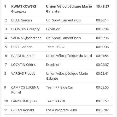
1
KWIATKOWSKI
Union Vélocipédique Marie
13:48:27
Grzegorz
Galante
2
BILLE Gaetan
Uni Sport Lamentinois
00:00:14
3
BLONDIN Gregory
Excelsior
00:00:34
4
SALINAS Jhonathan
Uni Sport Lamentinois
00:00:35
5
URCEL Adrien
Team USCG
00:00:36
6
BAROLIN Keran
Union Vélocipédique du Nord
00:01:54
7
LOCATIN Cédric
Excelsior
00:02:37
8
VARGAS Freddy
Union Vélocipédique Marie
00:02:41
Galante
9
CAMPOS LUCENA
Team PP Blue Car
00:03:55
Roniel
10
LANCLUME Jules
Team KAPDL
00:05:57
11
GERAN Ronald
CSCA Propreté 2000
00:06:02