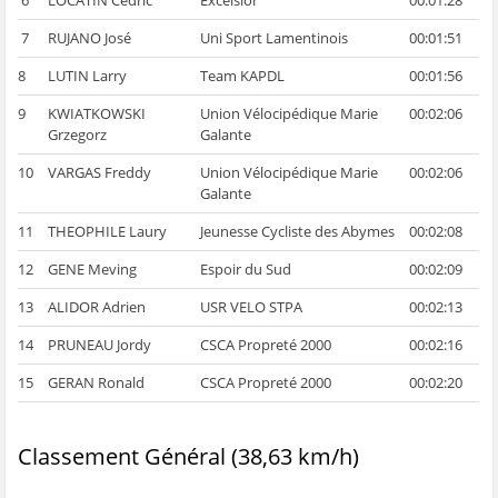
7
RUJANO José
Uni Sport Lamentinois
00:01:51
8
LUTIN Larry
Team KAPDL
00:01:56
9
KWIATKOWSKI
Union Vélocipédique Marie
00:02:06
Grzegorz
Galante
10
VARGAS Freddy
Union Vélocipédique Marie
00:02:06
Galante
11
THEOPHILE Laury
Jeunesse Cycliste des Abymes
00:02:08
12
GENE Meving
Espoir du Sud
00:02:09
13
ALIDOR Adrien
USR VELO STPA
00:02:13
14
PRUNEAU Jordy
CSCA Propreté 2000
00:02:16
15
GERAN Ronald
CSCA Propreté 2000
00:02:20
Classement Général (38,63 km/h)