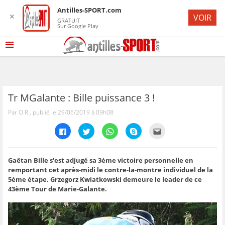
Antilles-SPORT.com
✕
VOIR
GRATUIT
Sur Google Play
Tr MGalante : Bille puissance 3 !
Par O.R., publié le 29/06/2019 à 09h08
C
C
C
C
C
l
l
l
l
l
i
i
i
i
i
q
q
q
q
q
u
u
u
u
u
e
e
e
e
e
Gaëtan Bille s'est adjugé sa 3ème victoire personnelle en
z
z
z
z
z
remportant cet après-midi le contre-la-montre individuel de la
p
p
p
p
p
o
o
o
o
o
5ème étape. Grzegorz Kwiatkowski demeure le leader de ce
u
u
u
u
u
43ème Tour de Marie-Galante.
r
r
r
r
r
p
p
p
p
e
a
a
a
a
n
r
r
r
r
v
t
t
t
t
o
a
a
a
a
y