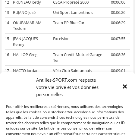
12
PRUNEAU Jordy
CSCA Propreté 2000
00:06:06
13
RUJANO José
Uni Sport Lamentinois
00:06:26
14
OKUBAMARIAM
Team PP Blue Car
00:06:29
Tesfom
15
JEAN JACQUES
Excelsior
00:07:55
Kenny
16
HALLOP Greg
Team Crédit Mutuel Garage
00:08:36
1er
17
NACTO Jordan
Vélo Club Saintannais
00:09:01
Antilles-SPORT.com respecte
18
SANCHEZ ANZOLA
Team CCD
00:09:22
Edwin
votre vie privé et vos données
personnelles
19
WILL Dilhan
Sélection Guyane
00:10:14
Pour offrir les meilleures expériences, nous utilisons des technologies
20
BECERRA BECERRA
Team PP Blue Car
00:11:16
telles que les cookies pour stocker et/ou accéder aux informations des
Edwin
appareils. Le fait de consentir à ces technologies nous permettra de
traiter des données telles que le comportement de navigation ou les ID
uniques sur ce site. Le fait de ne pas consentir ou de retirer son
C
C
C
C
C
l
l
l
l
l
consentement peut avoir un effet négatif sur certaines caractéristiques