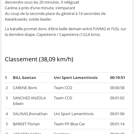
descendre sous les 20 minutes. Il reléguait
ê
t
ê
e
f
t
r
t
)
e
Carène à près d’une minute, s’emparant
r
e
r
n
du coup de la seconde place du général à 14 secondes de
e
)
e
ê
)
)
t
Kwiatkowski, solide leader.
r
e
)
La bataille promet donc d’être belle demain entre l’UVMG et l’USL sur
la dernière étape, Capesterre / Capesterre (122,6 kms).
Classement (38,09 km/h)
1
BILL Gaetan
Uni Sport Lamentinois
00:19:51
2
CARENE Boris
Team CCD
00:00:58
3
SANCHEZ ANZOLA
Team CCD
00:01:02
Edwin
4
SALINAS Jhonathan
Uni Sport Lamentinois
00:01:06
5
BARKET Florian
Team PP Blue Car
00:01:14
6
LOCATIN Cédric
Excelsior
00:01:28