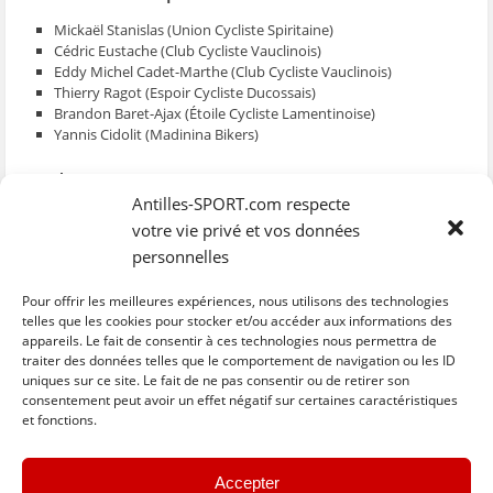
ê
t
ê
e
f
t
r
t
)
e
Mickaël Stanislas (Union Cycliste Spiritaine)
r
e
r
n
Cédric Eustache (Club Cycliste Vauclinois)
e
)
e
ê
)
)
t
Eddy Michel Cadet-Marthe (Club Cycliste Vauclinois)
r
e
Thierry Ragot (Espoir Cycliste Ducossais)
)
Brandon Baret-Ajax (Étoile Cycliste Lamentinoise)
Yannis Cidolit (Madinina Bikers)
Remplaçants :
Antilles-SPORT.com respecte
Christopher Bellemare (JC231)
votre vie privé et vos données
Jean-Emmanuel Laurendot (Vélo Club du François).
personnelles
Encadrement :
Delpha Francis
Pour offrir les meilleures expériences, nous utilisons des technologies
Arcade Hervé
telles que les cookies pour stocker et/ou accéder aux informations des
appareils. Le fait de consentir à ces technologies nous permettra de
Sitot Jean-Charles
traiter des données telles que le comportement de navigation ou les ID
uniques sur ce site. Le fait de ne pas consentir ou de retirer son
C
C
C
C
C
l
l
l
l
l
consentement peut avoir un effet négatif sur certaines caractéristiques
i
i
i
i
i
et fonctions.
q
q
q
q
q
u
u
u
u
u
e
e
e
e
e
z
z
z
z
z
« Previous
Next »
p
p
p
p
p
Accepter
o
o
o
o
o