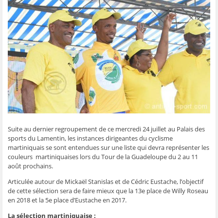
g
g
g
g
e
e
e
e
e
r
r
r
r
r
p
s
s
s
s
a
u
u
u
u
r
r
r
r
r
e
F
T
W
S
-
a
w
h
k
m
c
i
a
y
a
e
t
t
p
i
b
t
s
e
l
o
e
A
(
à
o
r
p
o
u
k
(
p
u
n
(
o
(
v
a
o
u
o
r
m
u
v
u
e
i
v
r
v
d
(
r
e
r
a
o
e
d
e
n
u
d
a
d
s
v
a
n
a
u
r
Suite au dernier regroupement de ce mercredi 24 juillet au Palais des
n
s
n
n
e
s
u
s
e
d
sports du Lamentin, les instances dirigeantes du cyclisme
u
n
u
n
a
n
e
n
o
n
martiniquais se sont entendues sur une liste qui devra représenter les
e
n
e
u
s
couleurs martiniquaises lors du Tour de la Guadeloupe du 2 au 11
n
o
n
v
u
o
u
o
e
n
août prochains.
u
v
u
l
e
v
e
v
l
n
Articulée autour de Mickaël Stanislas et de Cédric Eustache, l’objectif
e
l
e
e
o
l
l
l
f
u
de cette sélection sera de faire mieux que la 13e place de Willy Roseau
l
e
l
e
v
e
f
e
n
e
en 2018 et la 5e place d’Eustache en 2017.
f
e
f
ê
l
e
n
e
t
l
La sélection martiniquaise :
n
ê
n
r
e