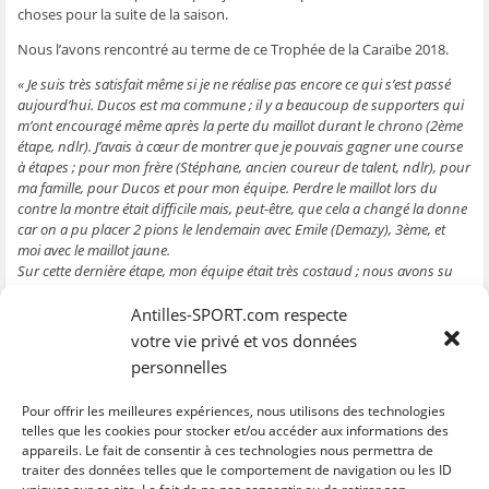
e
n
e
t
l
choses pour la suite de la saison.
n
ê
n
r
e
ê
t
ê
e
f
Nous l’avons rencontré au terme de ce Trophée de la Caraïbe 2018.
t
r
t
)
e
r
e
r
n
e
)
e
ê
« Je suis très satisfait même si je ne réalise pas encore ce qui s’est passé
)
)
t
r
aujourd’hui. Ducos est ma commune ; il y a beaucoup de supporters qui
e
m’ont encouragé même après la perte du maillot durant le chrono (2ème
)
étape, ndlr). J’avais à cœur de montrer que je pouvais gagner une course
à étapes ; pour mon frère (Stéphane, ancien coureur de talent, ndlr), pour
ma famille, pour Ducos et pour mon équipe. Perdre le maillot lors du
contre la montre était difficile mais, peut-être, que cela a changé la donne
car on a pu placer 2 pions le lendemain avec Emile (Demazy), 3ème, et
moi avec le maillot jaune.
Sur cette dernière étape, mon équipe était très costaud ; nous avons su
gérer du début à la fin même s’il y a eu beaucoup d’attaques. Ils ont
réussi à maintenir une allure soutenue. Avec leur expérience, Mickael
Antilles-SPORT.com respecte
Laurent et Emile Demazy ont su gérer cela. Je les félicite car c’est
votre vie privé et vos données
compliqué. C’est ma 1ère victoire dans une course à étapes donc, je tiens
personnelles
à les remercier. Cela prouve que le travail paie. Pour ma 1ère année au
sein de l’UCS Martinique Cycle, nous travaillons beaucoup et je suis plus
Pour offrir les meilleures expériences, nous utilisons des technologies
serein. »
telles que les cookies pour stocker et/ou accéder aux informations des
appareils. Le fait de consentir à ces technologies nous permettra de
traiter des données telles que le comportement de navigation ou les ID