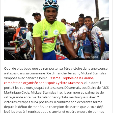
t
t
t
t
o
a
a
a
a
y
g
g
g
g
e
e
e
e
e
r
r
r
r
r
p
s
s
s
s
a
u
u
u
u
r
r
r
r
r
e
F
T
W
S
-
a
w
h
k
m
c
i
a
y
a
e
t
t
p
i
b
t
s
e
l
o
e
A
(
à
o
r
p
o
u
k
(
p
u
n
(
o
(
v
a
o
u
o
r
m
u
v
u
e
i
v
r
v
d
(
r
e
r
a
o
e
d
e
n
u
d
a
d
s
v
Quoi de plus beau que de remporter sa 1ère victoire dans une course
a
n
a
u
r
à étapes dans sa commune ! Ce dimanche 1er avril, Mickael Stanislas
n
s
n
n
e
s
u
s
e
d
s’impose avec panache lors du
33ème Trophée de la Caraïbe,
u
n
u
n
a
n
e
n
o
n
compétition organisée par l’Espoir Cycliste Ducossais
, club dont il
e
n
e
u
s
portait les couleurs jusqu’à cette saison. Désormais, sociétaire de l’UCS
n
o
n
v
u
o
u
o
e
n
Martinique Cycle, Mickael Stanislas inscrit son nom au palmarès de
u
v
u
l
e
cette grande épreuve du calendrier cycliste martiniquais. Avec 2
v
e
v
l
n
e
l
e
e
o
victoires d’étapes sur 4 possibles, il confirme son excellente forme
l
l
l
f
u
depuis le début de l’année. Le champion de Martinique 2016 a déjà
l
e
l
e
v
e
f
e
n
e
levé les bras à 4 reprises depuis janvier et espère encore de bonnes
f
e
f
ê
l