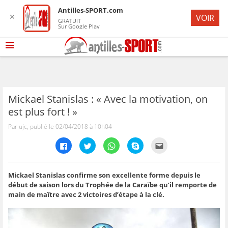
Antilles-SPORT.com
✕
VOIR
GRATUIT
Sur Google Play
Mickael Stanislas : « Avec la motivation, on
est plus fort ! »
Par ujc, publié le 02/04/2018 à 10h04
C
C
C
C
C
l
l
l
l
l
i
i
i
i
i
q
q
q
q
q
u
u
u
u
u
e
e
e
e
e
Mickael Stanislas confirme son excellente forme depuis le
z
z
z
z
z
début de saison lors du Trophée de la Caraïbe qu’il remporte de
p
p
p
p
p
o
o
o
o
o
main de maître avec 2 victoires d’étape à la clé.
u
u
u
u
u
r
r
r
r
r
p
p
p
p
e
a
a
a
a
n
r
r
r
r
v