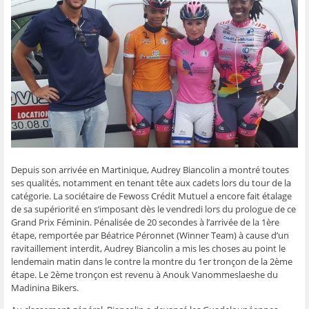
g
g
g
g
e
e
e
e
e
r
r
r
r
r
p
s
s
s
s
a
u
u
u
u
r
r
r
r
r
e
F
T
W
S
-
a
w
h
k
m
c
i
a
y
a
e
t
t
p
i
b
t
s
e
l
o
e
A
(
à
o
r
p
o
u
k
(
p
u
n
(
o
(
v
a
o
u
o
r
m
u
v
u
e
i
v
r
v
d
(
r
e
r
a
o
e
d
e
n
u
d
a
d
s
v
Depuis son arrivée en Martinique, Audrey Biancolin a montré toutes
a
n
a
u
r
ses qualités, notamment en tenant tête aux cadets lors du tour de la
n
s
n
n
e
s
u
s
e
d
catégorie. La sociétaire de Fewoss Crédit Mutuel a encore fait étalage
u
n
u
n
a
n
e
n
o
n
de sa supériorité en s’imposant dès le vendredi lors du prologue de ce
e
n
e
u
s
Grand Prix Féminin. Pénalisée de 20 secondes à l’arrivée de la 1ère
n
o
n
v
u
o
u
o
e
n
étape, remportée par Béatrice Péronnet (Winner Team) à cause d’un
u
v
u
l
e
ravitaillement interdit, Audrey Biancolin a mis les choses au point le
v
e
v
l
n
e
l
e
e
o
lendemain matin dans le contre la montre du 1er tronçon de la 2ème
l
l
l
f
u
étape. Le 2ème tronçon est revenu à Anouk Vanommeslaeshe du
l
e
l
e
v
e
f
e
n
e
Madinina Bikers.
f
e
f
ê
l
e
n
e
t
l
n
ê
n
r
e