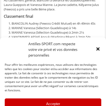
Au classement général, Biancolin a devancé les Guadeloupéennes
ê
t
ê
e
f
Laura Gueppois et Vanessa Manne. La jeune cadette, Kélyanne Julus
t
r
t
)
e
r
e
r
n
(Fewoss) a pris une belle 8ème place.
e
)
e
ê
)
)
t
Classement final
r
e
)
BIANCOLIN Audrey (Fewoss Crédit Mutuel) en 4h 49min 45s
MANNE Vanessa (Sélection Guadeloupe) à 14s
MANNE Vanessa (Sélection Guadeloupe) à 2min 21s
VANOMMESLAESHE Anouk (Madinina Bikers) à 2min 54s
PERONET Béatrice (Winner Team) à 3min 09s
Antilles-SPORT.com respecte
CONTRÔLE Ophélie (Sélection Guadeloupe) à 3min 29s
votre vie privé et vos données
NONONE Cindy (VCF) à 4min 07s
JULUS Kelyane (Fewoss Crédit Mutuel) à 5min 56s
personnelles
TOUSSAINT Tania (Fewoss Crédit Mutuel) à 1min 15s
MIEU Océane (Sélection Guadeloupe) à 11min 29s
Pour offrir les meilleures expériences, nous utilisons des technologies
telles que les cookies pour stocker et/ou accéder aux informations des
appareils. Le fait de consentir à ces technologies nous permettra de
traiter des données telles que le comportement de navigation ou les ID
uniques sur ce site. Le fait de ne pas consentir ou de retirer son
C
C
C
C
C
l
l
l
l
l
consentement peut avoir un effet négatif sur certaines caractéristiques
i
i
i
i
i
et fonctions.
q
q
q
q
q
u
u
u
u
u
e
e
e
e
e
z
z
z
z
z
« Previous
Next »
p
p
p
p
p
Accepter
o
o
o
o
o