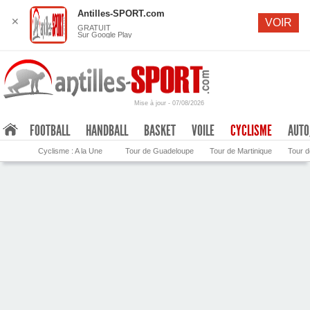
Se connecter
S'inscrire
Recevez nos newslet
Antilles-SPORT.com
✕
VOIR
GRATUIT
Sur Google Play
Mise à jour - 07/08/2026
.
FOOTBALL
HANDBALL
BASKET
VOILE
CYCLISME
AUT
Cyclisme : A la Une
Tour de Guadeloupe
Tour de Martinique
Tour 