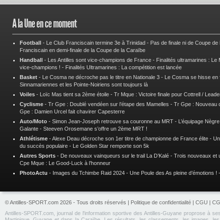
A la Une en ce moment
Football
-
Le Club Franciscain termine 3e à Trinidad
-
Pas de finale ni de Coupe de
Franciscain en demi-finale de la Coupe de la Caraïbe
Handball
-
Les Antilles sont vice-champions de France
-
Finalités ultramarines : L
vice-champions !
-
Finalités Ultramarines : La compétition est lancée
Basket
-
Le Cosma ne décroche pas le titre en Nationale 3
-
Le Cosma se hisse en fi
Sinnamariennes et les Pointe-Noiriens sont toujours là
Voiles
-
Loïc Mas tient sa 2ème étoile
-
Tr Mque : Victoire finale pour Cottrell / Lead
Cyclisme
-
Tr Gpe : Doublé vendéen sur l’étape des Mamelles
-
Tr Gpe : Nouveau 
Gpe : Damien Urcel fait chavirer Capesterre
Auto/Moto
-
Simon Jean-Joseph retrouve sa couronne au MRT
-
L’équipage Nègre 
Galante
-
Steeven Orosemane s’offre un 2ème MRT !
Athlétisme
-
Alexe Deau décroche son 1er titre de championne de France élite
-
Un
du succès populaire
-
Le Golden Star remporte son 5k
Autres Sports
-
De nouveaux vainqueurs sur le trail La D’Kalé
-
Trois nouveaux et 
Cpe Mque : Le Good-Luck à l’honneur
PhotoActu
-
Images du Tchimbe Raid 2024
-
Une Poule des As pleine d’émotions !
© Antilles-SPORT.com 2026 - Tous droits réservés |
Politique de confidentialité
|
CGU
|
CG
Antilles-SPORT.com, journal de l'information sportive des Antilles-Guyane proprose à ses
Martinique, Guyane et dans la Caraïbe. Les résultats, les classements, les images, les 