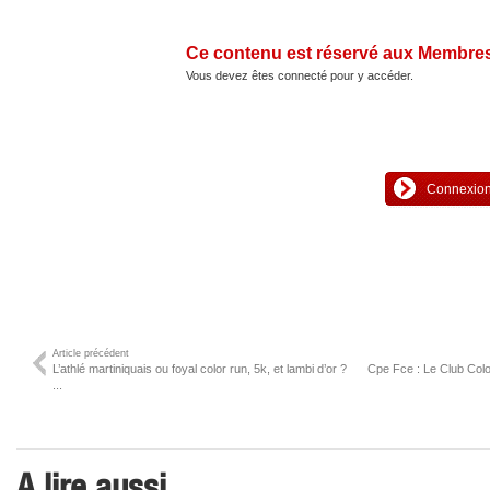
Ce contenu est réservé aux Membre
Vous devez êtes connecté pour y accéder.
Connexion 
Article précédent
L’athlé martiniquais ou foyal color run, 5k, et lambi d’or ?
Cpe Fce : Le Club Colon
...
A lire aussi ...