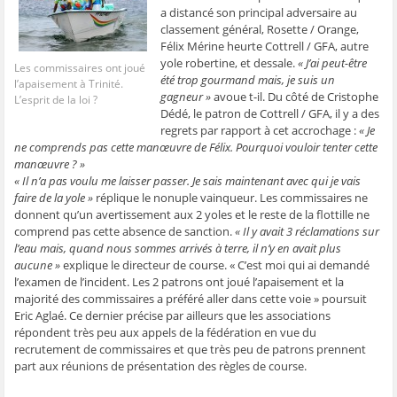
a distancé son principal adversaire au
classement général, Rosette / Orange,
Félix Mérine heurte Cottrell / GFA, autre
yole robertine, et dessale.
« J’ai peut-être
Les commissaires ont joué
été trop gourmand mais, je suis un
l’apaisement à Trinité.
gagneur »
avoue t-il. Du côté de Cristophe
L’esprit de la loi ?
Dédé, le patron de Cottrell / GFA, il y a des
regrets par rapport à cet accrochage :
« Je
ne comprends pas cette manœuvre de Félix. Pourquoi vouloir tenter cette
manœuvre ? »
« Il n’a pas voulu me laisser passer. Je sais maintenant avec qui je vais
faire de la yole »
réplique le nonuple vainqueur. Les commissaires ne
donnent qu’un avertissement aux 2 yoles et le reste de la flottille ne
comprend pas cette absence de sanction.
« Il y avait 3 réclamations sur
l’eau mais, quand nous sommes arrivés à terre, il n’y en avait plus
aucune »
explique le directeur de course. « C’est moi qui ai demandé
l’examen de l’incident. Les 2 patrons ont joué l’apaisement et la
majorité des commissaires a préféré aller dans cette voie » poursuit
Eric Aglaé. Ce dernier précise par ailleurs que les associations
répondent très peu aux appels de la fédération en vue du
recrutement de commissaires et que très peu de patrons prennent
part aux réunions de présentation des règles de course.