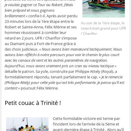
ê
t
ê
e
f
je voulais gagner ce Tour au Robert. J’étais
t
r
t
)
e
r
e
r
n
bien préparé et nous gagnons
e
)
e
ê
brillamment »
confie-t-il. Après avoir perdu
)
)
t
r
23 minutes lors de la 1ère étape entre le
Au soir de la 1ère étape, le
e
Robert et Sainte-Anne, Félix Mérine et ses
)
retard était grand pour UFR
hommes réussissent à combler leur
/ Chanflor
retard en 2 jours. UFR / Chanflor s’impose
au Diamant puis à Fort-de-France grâce à
des choix judicieux.
« Nous avons bien manœuvré tactiquement. Nous
avions bien réfléchi à notre parcours pour voir le chemin le plus court
avec les canaux de vent et les autres paramètres de navigation.
Aujourd’hui, nous avons vraiment pris un cran au niveau tactique »
détaille le patron. Sa yole, construite par Philippe Attely (Royal), a
formidablement répondu, tenant parfaitement le cap.
« Je le remercie
(Philippe Attely) pour cette yole qui est très performante. Je pense qu’il est
content »
poursuit Félix Mérine.
Petit couac à Trinité !
Cette formidable victoire est ternie par
l’incident lors de l’arrivée de la 5ème et
avant-dernière étape à Trinité . Alors qu’il