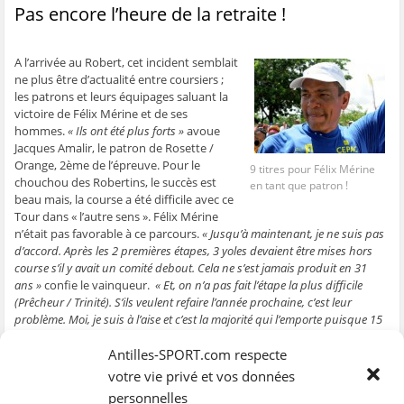
Pas encore l’heure de la retraite !
A l’arrivée au Robert, cet incident semblait
ne plus être d’actualité entre coursiers ;
les patrons et leurs équipages saluant la
victoire de Félix Mérine et de ses
hommes.
« Ils ont été plus forts »
avoue
Jacques Amalir, le patron de Rosette /
Orange, 2ème de l’épreuve. Pour le
9 titres pour Félix Mérine
chouchou des Robertins, le succès est
en tant que patron !
beau mais, la course a été difficile avec ce
Tour dans « l’autre sens ». Félix Mérine
n’était pas favorable à ce parcours.
« Jusqu’à maintenant, je ne suis pas
d’accord. Après les 2 premières étapes, 3 yoles devaient être mises hors
course s’il y avait un comité debout. Cela ne s’est jamais produit en 31
ans »
confie le vainqueur.
« Et, on n’a pas fait l’étape la plus difficile
(Prêcheur / Trinité). S’ils veulent refaire l’année prochaine, c’est leur
problème. Moi, je suis à l’aise et c’est la majorité qui l’emporte puisque 15
yoles étaient d’accord »
.
Félix Mérine savoure sa victoire acquise sur cette édition inédite, dans
Antilles-SPORT.com respecte
le sens des aiguilles d’une montre. Mais, l’heure de la retraite n’a pas
votre vie privé et vos données
encore sonnée.
« Avec ces jeunes qui montent, l’avenir sera intéressant
personnelles