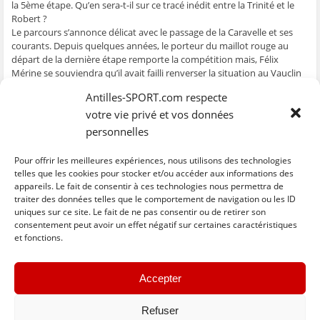
la 5ème étape. Qu’en sera-t-il sur ce tracé inédit entre la Trinité et le
ê
t
ê
e
f
t
r
t
)
e
Robert ?
r
e
r
n
Le parcours s’annonce délicat avec le passage de la Caravelle et ses
e
)
e
ê
)
)
t
courants. Depuis quelques années, le porteur du maillot rouge au
r
e
départ de la dernière étape remporte la compétition mais, Félix
)
Mérine se souviendra qu’il avait failli renverser la situation au Vauclin
en 2009 : il avait échoué pour 17 secondes face à Joseph Cottrell /
Antilles-SPORT.com respecte
Optika !
votre vie privé et vos données
Maintenant, place au spectacle. Rien ne va plus, faites vos jeux…et
personnelles
pour ceux qui dont le cœur ne supporterait pas la pression, ne
regardez pas la télé, n’écoutez pas la radio, ne soyez pas connectés,
Pour offrir les meilleures expériences, nous utilisons des technologies
n’allez pas au Robert !
telles que les cookies pour stocker et/ou accéder aux informations des
appareils. Le fait de consentir à ces technologies nous permettra de
traiter des données telles que le comportement de navigation ou les ID
uniques sur ce site. Le fait de ne pas consentir ou de retirer son
C
C
C
C
C
l
l
l
l
l
consentement peut avoir un effet négatif sur certaines caractéristiques
i
i
i
i
i
et fonctions.
q
q
q
q
q
u
u
u
u
u
e
e
e
e
e
z
z
z
z
z
« Previous
Next »
p
p
p
p
p
Accepter
o
o
o
o
o
u
u
u
u
u
r
r
r
r
r
p
p
p
p
e
Refuser
a
a
a
a
n