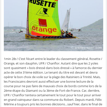
g
g
g
g
e
e
e
e
e
r
r
r
r
r
p
s
s
s
s
a
u
u
u
u
r
r
r
r
r
e
F
T
W
S
-
a
w
h
k
m
c
i
a
y
a
e
t
t
p
i
b
t
s
e
l
o
e
A
(
à
o
r
p
o
u
k
(
p
u
n
(
o
(
v
a
o
u
o
r
m
u
v
u
e
i
v
r
v
d
(
r
e
r
a
o
e
d
e
n
u
d
a
d
s
v
1min 28s ! C’est l’écart entre le leader du classement général, Rosette /
a
n
a
u
r
Orange, et son dauphin, UFR / Chanflor. Autant dire que les 2 yoles
n
s
n
n
e
s
u
s
e
d
sont quasiment « bois dressé dans bois dressé » à l’amorce du dernier
u
n
u
n
a
n
e
n
o
n
acte de cette 31ème édition. Le tenant du titre est devant et devra
e
n
e
u
s
opérer le bon choix de voile sur la plage des Raisiniers à Trinité. Mais,
n
o
n
v
u
o
u
o
e
n
les Franciscains devront aussi effectuer une bonne lecture de la
u
v
u
l
e
course pour ne pas faire de mauvais choix de bords comme lors de la
v
e
v
l
n
e
l
e
e
o
2ème étape du Diamant ou la 3ème de Fort-de-France. Car, derrière,
l
l
l
f
u
UFR / Chanflor tentera certainement le tout pour le tout pour arriver
l
e
l
e
v
e
f
e
n
e
en grand vainqueur dans sa commune du Robert. Depuis mardi, Félix
f
e
f
ê
l
e
n
e
t
l
Mérine a toujours pris les bonnes décisions…sauf hier, dans le final de
n
ê
n
r
e