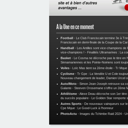
A la Une en ce moment
Football
-
Le Club Franciscain termine 3e à Tri
Franciscain en demi-finale de la Coupe de la Ca
Handball
-
Les Antilles sont vice-champions de
vice-champions !
-
Finalités Ultramarines : La co
Basket
-
Le Cosma ne décroche pas le titre en N
Sinnamariennes et les Pointe-Noiriens sont toujo
Voiles
-
Loïc Mas tient sa 2ème étoile
-
Tr Mque :
Cyclisme
-
Tr Gpe : La Vendée U et Cole toujours
Nouveau changement de leader, Damien Urcel o
Auto/Moto
-
Simon Jean-Joseph retrouve sa 
Galante
-
Steeven Orosemane s’offre un 2ème 
Athlétisme
-
Alexe Deau décroche son 1er titre
du succès populaire
-
Le Golden Star remporte 
Autres Sports
-
De nouveaux vainqueurs sur le t
Cpe Mque : Le Good-Luck à l’honneur
PhotoActu
-
Images du Tchimbe Raid 2024
-
Un