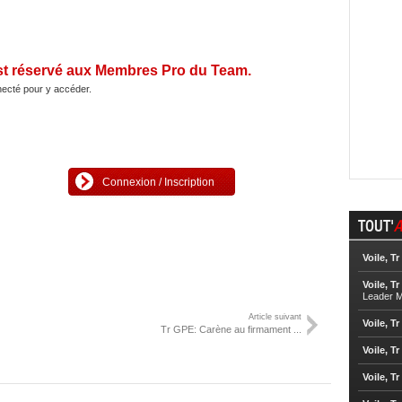
st réservé aux Membres Pro du Team.
ecté pour y accéder.
Connexion / Inscription
TOUT'
A
Voile, Tr
Voile, Tr
Leader M
Article suivant
Voile, Tr
Tr GPE: Carène au firmament ...
Voile, Tr
Voile, Tr