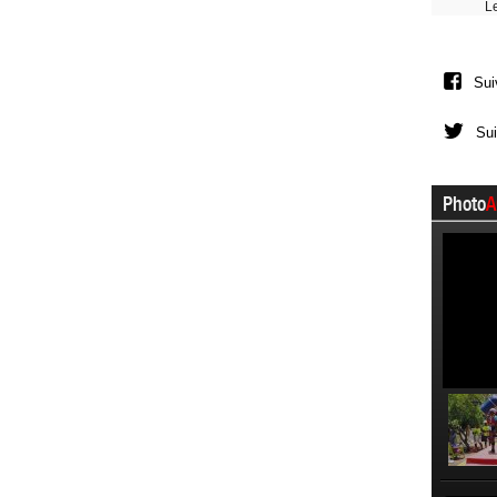
L
Sui
Sui
Photo
A