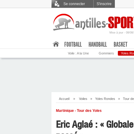
Se connecter
S'inscrire
Mise à jour - 08/08
.
FOOTBALL
HANDBALL
BASKET
Voile : A la Une
Gommiers
Yoles R
Accueil
»
Voiles
»
Yoles Rondes
»
Tour de
Martinique - Tour des Yoles
Eric Aglaé : « Global