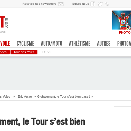
Recevez nos newsletters
Suivez-nous
/2026
PHOTO
VOILE
CYCLISME
AUTO/MOTO
ATHLÉTISME
AUTRES
PHOTOA
ondes
Tour des Yoles
T.G.V.T
s Yoles
»
Eric Aglaé : « Globalement, le Tour s’est bien passé »
ement, le Tour s’est bien