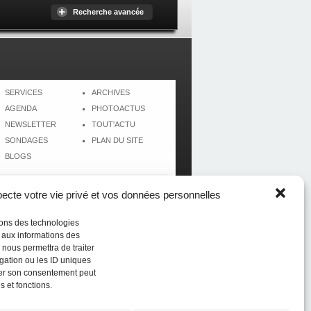
Recherche avancée
SERVICES
ARCHIVES
AGENDA
PHOTOACTUS
NEWSLETTER
TOUT'ACTU
SONDAGES
PLAN DU SITE
BLOGS
cte votre vie privé et vos données personnelles
isons des technologies
r aux informations des
 nous permettra de traiter
gation ou les ID uniques
tirer son consentement peut
s et fonctions.