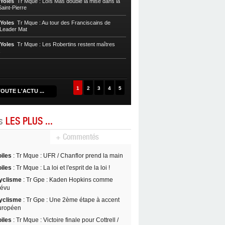
 Yoles
Tr Mque : Loïs Mas double la mise dans la
des mapipi à Saint-Pierre !
aint-Pierre
Voile, Tr Yoles
Tr Mque : Le tenant du 
 Yoles
Tr Mque : Au tour des Franciscains de
du Tombolo
/ Leader Mat
Voile, Tr Yoles
Tr Mque : Loïc Mas et 
 Yoles
Tr Mque : Les Robertins restent maîtres
brillent à domicile
x
Voile, Tr Yoles
Tr Mque : Diany Rémy 
1
2
3
4
5
OUTE L'ACTU ...
es
LES PLUS ...
+ Commentés
oiles
: Tr Mque : UFR / Chanflor prend la main
oiles
: Tr Mque : La loi et l'esprit de la loi !
yclisme
: Tr Gpe : Kaden Hopkins comme
révu
yclisme
: Tr Gpe : Une 2ème étape à accent
uropéen
oiles
: Tr Mque : Victoire finale pour Cottrell /