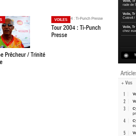
Voile, Tr
rade de S
Voile, Tr
Cottrell 
S
VOILES
Tour 2004 : Ti-Punch
Voile, Tr
chez eu
Presse
e Prêcheur / Trinité
T
ée
Articl
+ Vus
1
V
2
V
3
C
p
4
C
e
5
V