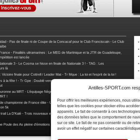
nidad
-
Pas de finale ni de Coupe de la Concacaf pour le Club Franciscain
-
Le Club
raïbe
 France
-
Finalités ultramarines : Le MEG de Martinique et la JTR de Guadeloupe,
mpétition est lancée
ationale 3
-
Le Cosma se hisse en finale de Nationale 3 !
-
TAG : Les
urs là
 Victoire finale pour Cottrell / Leader Mat
-
Tr Mque : La loi et l’esprit de la loi !
 à la fête !
-
Tr Gpe : Doublé vendéen sur l’étape des Mamelles
-
Tr Gpe :
ut
Antilles-SPORT.com respe
couronne au MRT
-
L’équipage Nègre – Gérard remporte le 9e rallye du Pays Marie-
MRT !
Pour offrir les meilleures expériences, nous util
 de championne de France élite
-
Un semi marathon sous le signe de la chaleur et
telles que les cookies pour stocker et/ou accéde
son 5k
appareils. Le fait de consentir à ces technologies
rail La D’Kalé
-
Trois nouveaux et un habitué au palmarès du Trail des Trésors
-
des données telles que le comportement de navi
sur ce site. Le fait de ne pas consentir ou de re
e Poule des As pleine d’émotions !
-
Images de la Woulib 113 X-Trem
avoir un effet négatif sur certaines caractéristique