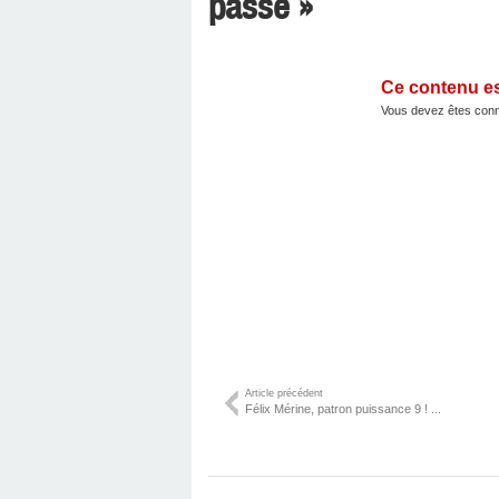
passé »
Ce contenu e
Vous devez êtes conn
Article précédent
Félix Mérine, patron puissance 9 ! ...