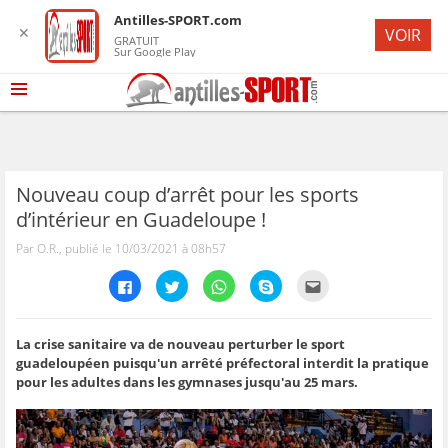
Antilles-SPORT.com
✕
VOIR
GRATUIT
Sur Google Play
Nouveau coup d’arrêt pour les sports
d’intérieur en Guadeloupe !
Par O.R., publié le 10/03/2021 à 08h57
C
C
C
C
C
l
l
l
l
l
i
i
i
i
i
q
q
q
q
q
u
u
u
u
u
e
e
e
e
e
La crise sanitaire va de nouveau perturber le sport
z
z
z
z
z
guadeloupéen puisqu'un arrêté préfectoral interdit la pratique
p
p
p
p
p
o
o
o
o
o
pour les adultes dans les gymnases jusqu'au 25 mars.
u
u
u
u
u
r
r
r
r
r
p
p
p
p
e
a
a
a
a
n
r
r
r
r
v