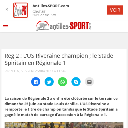
Antilles-SPORT.com
✕
VOIR
GRATUIT
Sur Google Play
Reg 2 : L’US Riveraine champion ; le Stade
Spiritain en Régionale 1
Par N.E.A, publié le 25/06/2023 à 11h49
C
C
C
C
C
l
l
l
l
l
i
i
i
i
i
q
q
q
q
q
u
u
u
u
u
e
e
e
e
e
La saison de Régionale 2 a enfin été clôturée sur le terrain ce
z
z
z
z
z
dimanche 25 juin au stade Louis Achille. L'US Riveraine a
p
p
p
p
p
o
o
o
o
o
remporté le titre de champion tandis que le Stade Spiritain a
u
u
u
u
u
gagné le match de barrage d'accession à la Régionale 1.
r
r
r
r
r
p
p
p
p
e
a
a
a
a
n
r
r
r
r
v