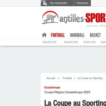
Se connecter
S'inscrire
Mise à jour - 07/08
.
FOOTBALL
HANDBALL
BASKET
Rslt R1 971
Rslt R1 972
Clt R1 972
Rslt
Accueil
»
Football
»
La Coupe au Sporting
Guadeloupe
Coupe Région Guadeloupe 2023
La Coupe au Sportin