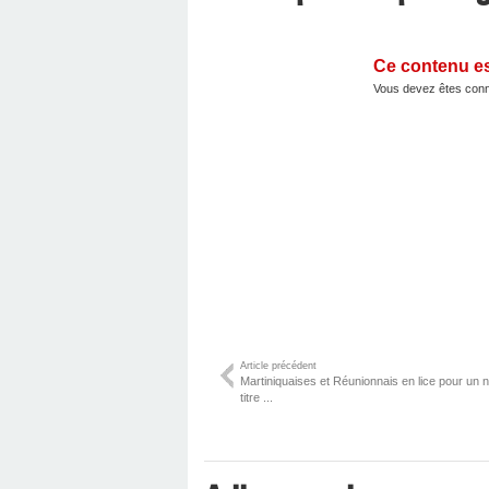
Ce contenu e
Vous devez êtes conn
Article précédent
Martiniquaises et Réunionnais en lice pour un
titre ...