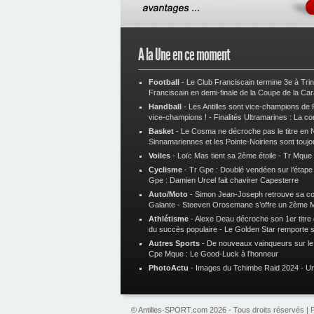
A la Une en ce moment
Football
-
Le Club Franciscain termine 3e à Tri
Franciscain en demi-finale de la Coupe de la Ca
Handball
-
Les Antilles sont vice-champions de
vice-champions !
-
Finalités Ultramarines : La co
Basket
-
Le Cosma ne décroche pas le titre en N
Sinnamariennes et les Pointe-Noiriens sont toujo
Voiles
-
Loïc Mas tient sa 2ème étoile
-
Tr Mque :
Cyclisme
-
Tr Gpe : Doublé vendéen sur l’étap
Gpe : Damien Urcel fait chavirer Capesterre
Auto/Moto
-
Simon Jean-Joseph retrouve sa 
Galante
-
Steeven Orosemane s’offre un 2ème 
Athlétisme
-
Alexe Deau décroche son 1er titre
du succès populaire
-
Le Golden Star remporte 
Autres Sports
-
De nouveaux vainqueurs sur le t
Cpe Mque : Le Good-Luck à l’honneur
PhotoActu
-
Images du Tchimbe Raid 2024
-
Un
© Antilles-SPORT.com 2026 - Tous droits réservés |
P