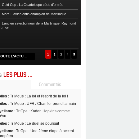
Football
Reg 1 972 : Le RC Saint-J
Gold Cup : La Guadeloupe cède d’entrée
Football
Cpe Mque : Le RC Saint-Jos
Marc Flavien enfin champion de Martinique
Franciscain en finale
L’ancien sélectionneur de la Martinique, Raymond
Football
L’US Robert retrouve la Ré
st mort
1
2
3
4
5
OUTE L'ACTU ...
es
LES PLUS ...
+ Commentés
oiles
: Tr Mque : La loi et l'esprit de la loi !
oiles
: Tr Mque : UFR / Chanflor prend la main
yclisme
: Tr Gpe : Kaden Hopkins comme
révu
oiles
: Tr Mque : Le duel se poursuit
yclisme
: Tr Gpe : Une 2ème étape à accent
uropéen