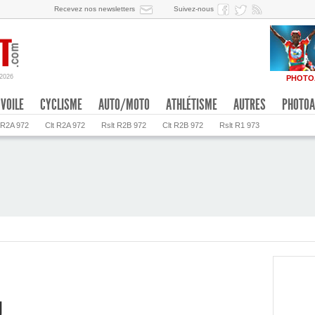
Recevez nos newsletters
Suivez-nous
/2026
PHOTO
VOILE
CYCLISME
AUTO/MOTO
ATHLÉTISME
AUTRES
PHOTOA
 R2A 972
Clt R2A 972
Rslt R2B 972
Clt R2B 972
Rslt R1 973
g