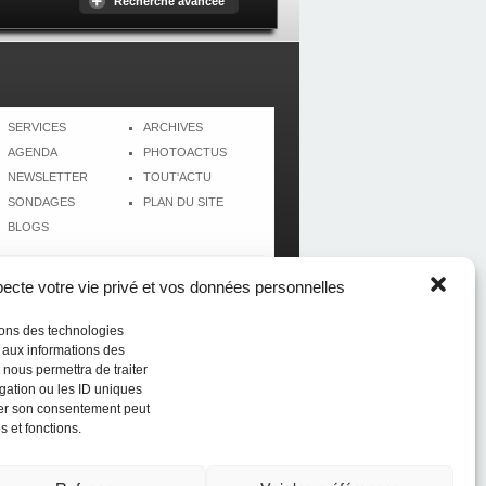
Recherche avancée
SERVICES
ARCHIVES
AGENDA
PHOTOACTUS
NEWSLETTER
TOUT'ACTU
SONDAGES
PLAN DU SITE
BLOGS
cte votre vie privé et vos données personnelles
isons des technologies
r aux informations des
 nous permettra de traiter
gation ou les ID uniques
tirer son consentement peut
s et fonctions.
Réalisé par
CréolWeb