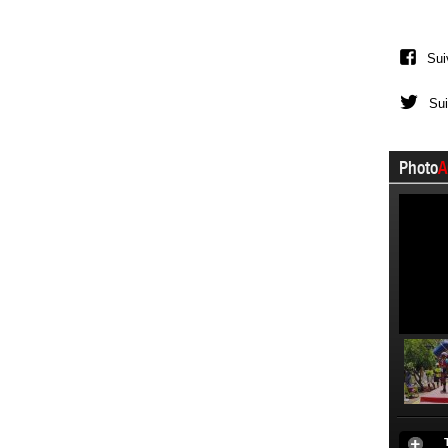
Sui
Sui
Photo
A