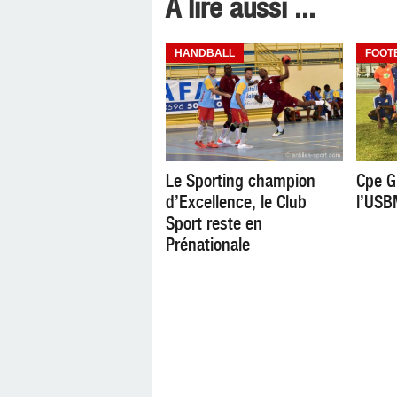
A lire aussi ...
HANDBALL
FOOT
Le Sporting champion
Cpe G
d’Excellence, le Club
l’USB
Sport reste en
Prénationale