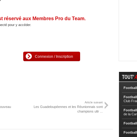
st réservé aux Membres Pro du Team.
ecté pour y accéder.
Connexion / Inscription
TOUT'
A
Football
Football
Club Fra
Article suivant
 nouveau
Les Guadeloupéennes et les Réunionnais sont
Football
champions ultr ...
de la Ca
Football
Football