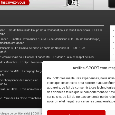
nidad
-
Pas de finale ni de Coupe de la Concacaf pour le Club Franciscain
-
Le Club
raïbe
 France
-
Finalités ultramarines : Le MEG de Martinique et la JTR de Guadeloupe,
mpétition est lancée
ationale 3
-
Le Cosma se hisse en finale de Nationale 3 !
-
TAG : Les
urs là
 Victoire finale pour Cottrell / Leader Mat
-
Tr Mque : La loi et l’esprit de la loi !
e des Mamelles
-
Tr Gpe : Nouveau changement de leader, Damien Urcel out
-
Tr
Antilles-SPORT.com respe
couronne au MRT
-
L’équipage Nègre – Gérard remporte le 9e rallye du Pays Marie-
MRT !
Pour offrir les meilleures expériences, nous util
 de championne de France élite
-
Un semi marathon sous le signe de la chaleur et
telles que les cookies pour stocker et/ou accéde
son 5k
appareils. Le fait de consentir à ces technologies
rail La D’Kalé
-
Trois nouveaux et un habitué au palmarès du Trail des Trésors
-
des données telles que le comportement de navi
sur ce site. Le fait de ne pas consentir ou de re
e Poule des As pleine d’émotions !
-
Images de la Woulib 113 X-Trem
avoir un effet négatif sur certaines caractéristique
olitique de confidentialité
|
CGU
|
CGV
|
Contacts
|
Partenariat
|
Publicité