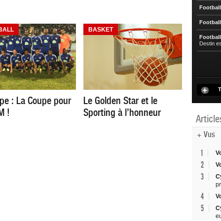
Football
Football
BALL
BASKET
Football
Destin e
T
pe : La Coupe pour
Le Golden Star et le
M !
Sporting à l’honneur
Articl
+ Vus
1
V
2
V
3
C
p
4
V
5
C
e