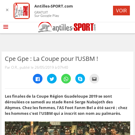
Antilles-SPORT.com
✕
VOIR
GRATUIT
Sur Google Play
Cpe Gpe : La Coupe pour l’USBM !
Par O.R., publié le 26/05/2019 à 07h40
C
C
C
C
C
l
l
l
l
l
i
i
i
i
i
q
q
q
q
q
u
u
u
u
u
e
e
e
e
e
Les finales de la Coupe Région Guadeloupe 2019 se sont
z
z
z
z
z
déroulées ce samedi au stade René Serge Nabajoth des
p
p
p
p
p
o
o
o
o
o
Abymes. Chez les femmes, l'AS Foot Fanm Bel a été sacré ; chez
u
u
u
u
u
les hommes c'est l'USBM qui a inscrit son nom au palmarès.
r
r
r
r
r
p
p
p
p
e
a
a
a
a
n
r
r
r
r
v
t
t
t
t
o
a
a
a
a
y