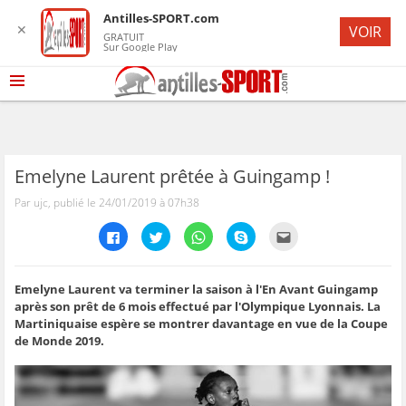
Antilles-SPORT.com
✕
VOIR
GRATUIT
Sur Google Play
Emelyne Laurent prêtée à Guingamp !
Par ujc, publié le 24/01/2019 à 07h38
C
C
C
C
C
l
l
l
l
l
i
i
i
i
i
q
q
q
q
q
u
u
u
u
u
e
e
e
e
e
Emelyne Laurent va terminer la saison à l'En Avant Guingamp
z
z
z
z
z
après son prêt de 6 mois effectué par l'Olympique Lyonnais. La
p
p
p
p
p
o
o
o
o
o
Martiniquaise espère se montrer davantage en vue de la Coupe
u
u
u
u
u
de Monde 2019.
r
r
r
r
r
p
p
p
p
e
a
a
a
a
n
r
r
r
r
v
t
t
t
t
o
a
a
a
a
y