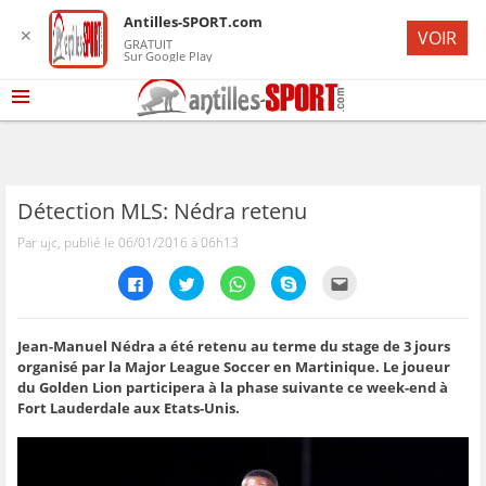
Antilles-SPORT.com
✕
VOIR
GRATUIT
Sur Google Play
Détection MLS: Nédra retenu
Par ujc, publié le 06/01/2016 à 06h13
C
C
C
C
C
l
l
l
l
l
i
i
i
i
i
q
q
q
q
q
u
u
u
u
u
e
e
e
e
e
Jean-Manuel Nédra a été retenu au terme du stage de 3 jours
z
z
z
z
z
organisé par la Major League Soccer en Martinique. Le joueur
p
p
p
p
p
o
o
o
o
o
du Golden Lion participera à la phase suivante ce week-end à
u
u
u
u
u
Fort Lauderdale aux Etats-Unis.
r
r
r
r
r
p
p
p
p
e
a
a
a
a
n
r
r
r
r
v
t
t
t
t
o
a
a
a
a
y