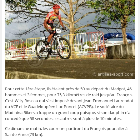
g
g
g
g
e
e
e
e
e
r
r
r
r
r
p
s
s
s
s
a
u
u
u
u
r
r
r
r
r
e
F
T
W
S
-
a
w
h
k
m
c
i
a
y
a
e
t
t
p
i
b
t
s
e
l
o
e
A
(
à
o
r
p
o
u
k
(
p
u
n
(
o
(
v
a
o
u
o
r
m
u
v
u
e
i
v
r
v
d
(
r
e
r
a
o
e
d
e
n
u
d
a
d
s
v
a
n
a
u
r
n
s
n
n
e
s
u
s
e
d
Pour cette 1ère étape, ils étaient près de 50 au départ du Marigot, 46
u
n
u
n
a
n
e
n
o
n
hommes et 3 femmes, pour 75,3 kilomètres de raid jusqu’au François.
e
n
e
u
s
C’est Willy Roseau qui s’est imposé devant Jean-Emmanuel Laurendot
n
o
n
v
u
o
u
o
e
n
du VCF et le Guadeloupéen Luc Poncet (ACVPB). Le sociétaire du
u
v
u
l
e
Madinina Bikers a frappé un grand coup puisque, si son dauphin n’a
v
e
v
l
n
e
l
e
e
o
concédé que 58 secondes, les autres sont à plus de 10 minutes.
l
l
l
f
u
l
e
l
e
v
e
f
e
n
e
Ce dimanche matin, les coureurs partiront du François pour aller à
f
e
f
ê
l
Sainte-Anne (73 km).
e
n
e
t
l
n
ê
n
r
e