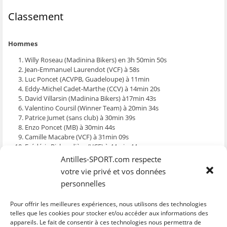
ê
t
ê
e
f
t
r
t
)
e
Classement
r
e
r
n
e
)
e
ê
)
)
t
r
e
Hommes
)
Willy Roseau (Madinina Bikers) en 3h 50min 50s
Jean-Emmanuel Laurendot (VCF) à 58s
Luc Poncet (ACVPB, Guadeloupe) à 11min
Eddy-Michel Cadet-Marthe (CCV) à 14min 20s
David Villarsin (Madinina Bikers) à17min 43s
Valentino Coursil (Winner Team) à 20min 34s
Patrice Jumet (sans club) à 30min 39s
Enzo Poncet (MB) à 30min 44s
Camille Macabre (VCF) à 31min 09s
Frédéric Richaudière (VCF) à 44min 44s
Antilles-SPORT.com respecte
Femmes
votre vie privé et vos données
Anouk Vanommeslaeghe (Madinina Bikers) en 4h 44min 37s
personnelles
Sandra Adenet (MB) à 1h 27min 29s
Clara Adenet (MB) à 1h 27min 27s
Pour offrir les meilleures expériences, nous utilisons des technologies
telles que les cookies pour stocker et/ou accéder aux informations des
appareils. Le fait de consentir à ces technologies nous permettra de