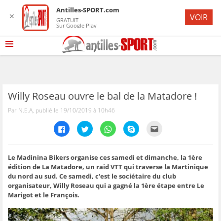
Antilles-SPORT.com
✕
VOIR
GRATUIT
Sur Google Play
Willy Roseau ouvre le bal de la Matadore !
Par N.E.A, publié le 19/10/2019 à 10h46
C
C
C
C
C
l
l
l
l
l
i
i
i
i
i
q
q
q
q
q
u
u
u
u
u
e
e
e
e
e
Le Madinina Bikers organise ces samedi et dimanche, la 1ère
z
z
z
z
z
édition de La Matadore, un raid VTT qui traverse la Martinique
p
p
p
p
p
o
o
o
o
o
du nord au sud. Ce samedi, c'est le sociétaire du club
u
u
u
u
u
organisateur, Willy Roseau qui a gagné la 1ère étape entre Le
r
r
r
r
r
p
p
p
p
e
Marigot et le François.
a
a
a
a
n
r
r
r
r
v
t
t
t
t
o
a
a
a
a
y