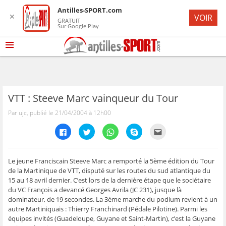
Antilles-SPORT.com
✕
VOIR
GRATUIT
Sur Google Play
VTT : Steeve Marc vainqueur du Tour
Par ujc, publié le 21/04/2004 à 12h00
C
C
C
C
C
l
l
l
l
l
i
i
i
i
i
q
q
q
q
q
u
u
u
u
u
e
e
e
e
e
Le jeune Franciscain Steeve Marc a remporté la 5ème édition du Tour
z
z
z
z
z
de la Martinique de VTT, disputé sur les routes du sud atlantique du
p
p
p
p
p
o
o
o
o
o
15 au 18 avril dernier. C’est lors de la dernière étape que le sociétaire
u
u
u
u
u
du VC François a devancé Georges Avrila (JC 231), jusque là
r
r
r
r
r
p
p
p
p
e
dominateur, de 19 secondes. La 3ème marche du podium revient à un
a
a
a
a
n
r
r
r
r
v
autre Martiniquais : Thierry Franchinard (Pédale Pilotine). Parmi les
t
t
t
t
o
équipes invités (Guadeloupe, Guyane et Saint-Martin), c’est la Guyane
a
a
a
a
y