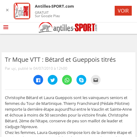
Antilles-SPORT.com
✕
VOIR
GRATUIT
Sur Google Play
Tr Mque VTT : Bétard et Gueppois titrés
Par ujc, publié le 04/07/2010 à 12h00
C
C
C
C
C
l
l
l
l
l
i
i
i
i
i
q
q
q
q
q
u
u
u
u
u
e
e
e
e
e
Christophe Bétard et Laura Gueppois sont les vainqueurs seniors et
z
z
z
z
z
femmes du Tour de Martinique. Thierry Franchinard (Pédale Pilotine)
p
p
p
p
p
o
o
o
o
o
remporte la dernière étape aujourd’hui entre le Vauclin et Sainte-Anne
u
u
u
u
u
et échoue à moins de 50 secondes pour la victoire finale. Christophe
r
r
r
r
r
p
p
p
p
e
Bétard, 2ème de l’étape, conserve de peu son maillot de leader et
a
a
a
a
n
r
r
r
r
v
s’adjuge l’épreuve.
t
t
t
t
o
Chez les femmes, Laura Gueppois s’impose lors de la dernière étape et
a
a
a
a
y