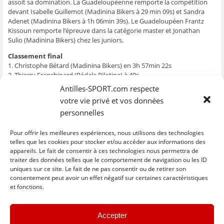
g
g
g
g
e
assoit sa domination. La Guadeloupéenne remporte la compétition
e
e
e
e
r
devant Isabelle Guillemot (Madinina Bikers à 29 min 09s) et Sandra
r
r
r
r
p
s
s
s
s
a
Adenet (Madinina Bikers à 1h 06min 39s). Le Guadeloupéen Frantz
u
u
u
u
r
Kissoun remporte l’épreuve dans la catégorie master et Jonathan
r
r
r
r
e
F
T
W
S
-
Sulio (Madinina Bikers) chez les juniors.
a
w
h
k
m
c
i
a
y
a
e
t
t
p
i
Classement final
b
t
s
e
l
1. Christophe Bétard (Madinina Bikers) en 3h 57min 22s
o
e
A
(
à
o
r
p
o
u
2. Thierry Franchinard (Pédale Pilotine) à 49s
k
(
p
u
n
3. Franck Moesta (JCA) à 21min 53s
(
o
(
v
a
Antilles-SPORT.com respecte
o
u
o
r
m
4. Frantz Kissoun (Sélection Guadeloupe) à 25min 07s
u
v
u
e
i
votre vie privé et vos données
v
r
v
d
(
5. Jonathan Sulio (Madinina Bikers) à 26min 19s
r
e
r
a
o
personnelles
6. Jonathan Idel (Winner Team) à 27min 46s
e
d
e
n
u
d
a
d
s
v
7. Gérome Pecatus (JCA) à 29min 13s
a
n
a
u
r
8. Josué Dargos (APSEC) à 29min 31s
Pour offrir les meilleures expériences, nous utilisons des technologies
n
s
n
n
e
s
u
s
e
d
9. Christopher Bellemare (JC 231) à 30min 07s
telles que les cookies pour stocker et/ou accéder aux informations des
u
n
u
n
a
appareils. Le fait de consentir à ces technologies nous permettra de
n
e
n
o
n
10. Boris Brasching (VCF) 30min 52s
e
n
e
u
s
traiter des données telles que le comportement de navigation ou les ID
n
o
n
v
u
uniques sur ce site. Le fait de ne pas consentir ou de retirer son
o
u
o
e
n
C
C
C
C
C
u
v
u
l
e
l
l
l
l
l
consentement peut avoir un effet négatif sur certaines caractéristiques
v
e
v
l
n
i
i
i
i
i
et fonctions.
e
l
e
e
o
q
q
q
q
q
l
l
l
f
u
u
u
u
u
u
l
e
l
e
v
e
e
e
e
e
e
f
e
n
e
z
z
z
z
z
f
e
f
ê
l
« Previous
Next »
p
p
p
p
p
Accepter
e
n
e
t
l
o
o
o
o
o
n
ê
n
r
e