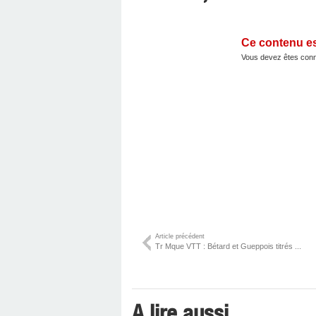
Ce contenu e
Vous devez êtes conn
Article précédent
Tr Mque VTT : Bétard et Gueppois titrés ...
A lire aussi ...