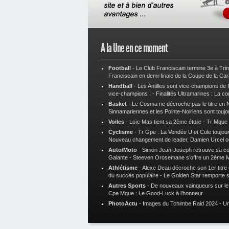
A la Une en ce moment
Football
-
Le Club Franciscain termine 3e à Tri
Franciscain en demi-finale de la Coupe de la Ca
Handball
-
Les Antilles sont vice-champions de
vice-champions !
-
Finalités Ultramarines : La co
Basket
-
Le Cosma ne décroche pas le titre en N
Sinnamariennes et les Pointe-Noiriens sont toujo
Voiles
-
Loïc Mas tient sa 2ème étoile
-
Tr Mque :
Cyclisme
-
Tr Gpe : La Vendée U et Cole toujours
Nouveau changement de leader, Damien Urcel o
Auto/Moto
-
Simon Jean-Joseph retrouve sa 
Galante
-
Steeven Orosemane s’offre un 2ème 
Athlétisme
-
Alexe Deau décroche son 1er titre
du succès populaire
-
Le Golden Star remporte 
Autres Sports
-
De nouveaux vainqueurs sur le t
Cpe Mque : Le Good-Luck à l’honneur
PhotoActu
-
Images du Tchimbe Raid 2024
-
Un