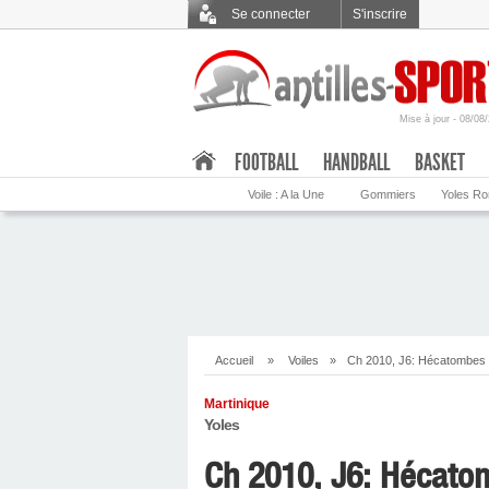
Se connecter
S'inscrire
Mise à jour - 08/08
.
FOOTBALL
HANDBALL
BASKET
Voile : A la Une
Gommiers
Yoles R
Accueil
»
Voiles
»
Ch 2010, J6: Hécatombes 
Martinique
Yoles
Ch 2010, J6: Hécato