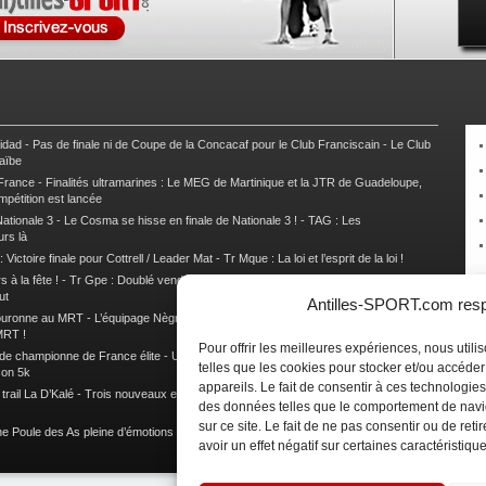
nidad
-
Pas de finale ni de Coupe de la Concacaf pour le Club Franciscain
-
Le Club
raïbe
 France
-
Finalités ultramarines : Le MEG de Martinique et la JTR de Guadeloupe,
mpétition est lancée
ationale 3
-
Le Cosma se hisse en finale de Nationale 3 !
-
TAG : Les
urs là
 Victoire finale pour Cottrell / Leader Mat
-
Tr Mque : La loi et l’esprit de la loi !
 à la fête !
-
Tr Gpe : Doublé vendéen sur l’étape des Mamelles
-
Tr Gpe :
ut
Antilles-SPORT.com respe
couronne au MRT
-
L’équipage Nègre – Gérard remporte le 9e rallye du Pays Marie-
MRT !
Pour offrir les meilleures expériences, nous util
 de championne de France élite
-
Un semi marathon sous le signe de la chaleur et
telles que les cookies pour stocker et/ou accéde
son 5k
appareils. Le fait de consentir à ces technologies
rail La D’Kalé
-
Trois nouveaux et un habitué au palmarès du Trail des Trésors
-
des données telles que le comportement de navi
sur ce site. Le fait de ne pas consentir ou de re
e Poule des As pleine d’émotions !
-
Images de la Woulib 113 X-Trem
avoir un effet négatif sur certaines caractéristique