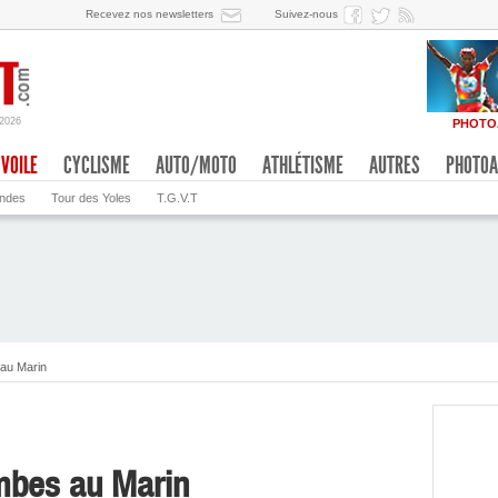
Recevez nos newsletters
Suivez-nous
/2026
PHOTO
VOILE
CYCLISME
AUTO/MOTO
ATHLÉTISME
AUTRES
PHOTOA
ondes
Tour des Yoles
T.G.V.T
au Marin
mbes au Marin