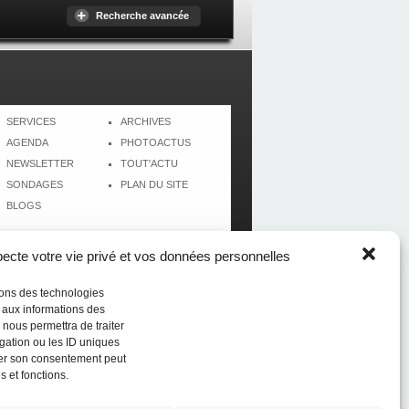
Recherche avancée
SERVICES
ARCHIVES
AGENDA
PHOTOACTUS
NEWSLETTER
TOUT'ACTU
SONDAGES
PLAN DU SITE
BLOGS
cte votre vie privé et vos données personnelles
isons des technologies
r aux informations des
 nous permettra de traiter
gation ou les ID uniques
tirer son consentement peut
s et fonctions.