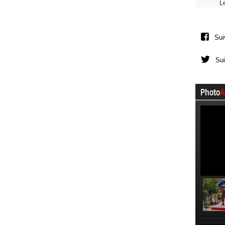
L
Sui
Sui
Photo
A