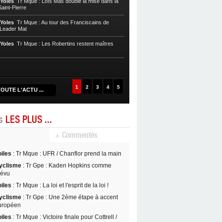
 Yoles
Tr Mque : Loïs Mas double la mise dans la
des mapipi à Saint-Pierre !
aint-Pierre
Voile, Tr Yoles
Tr Mque : Le tenant du 
 Yoles
Tr Mque : Au tour des Franciscains de
du Tombolo
/ Leader Mat
Voile, Tr Yoles
Tr Mque : Loïc Mas et 
 Yoles
Tr Mque : Les Robertins restent maîtres
brillent à domicile
x
Voile, Tr Yoles
Tr Mque : Diany Rémy 
1
2
3
4
5
OUTE L'ACTU ...
es
LES PLUS ...
+ Commentés
oiles
: Tr Mque : UFR / Chanflor prend la main
yclisme
: Tr Gpe : Kaden Hopkins comme
révu
oiles
: Tr Mque : La loi et l'esprit de la loi !
yclisme
: Tr Gpe : Une 2ème étape à accent
uropéen
oiles
: Tr Mque : Victoire finale pour Cottrell /