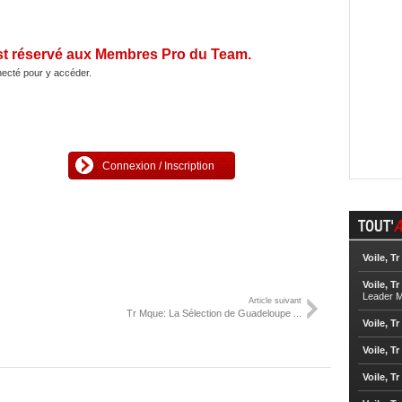
st réservé aux Membres Pro du Team.
ecté pour y accéder.
Connexion / Inscription
TOUT'
A
Voile, Tr
Voile, Tr
Leader M
Article suivant
Tr Mque: La Sélection de Guadeloupe ...
Voile, Tr
Voile, Tr
Voile, Tr