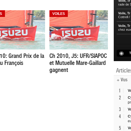
Voile, Tr
rade de S
Voile, Tr
S
VOILES
Cottrell 
Voile, Tr
chez eu
T
10: Grand Prix de la
Ch 2010, J5: UFR/SIAPOC
du François
et Mutuelle Mare-Gaillard
gagnent
Articl
+ Vus
1
V
2
C
p
3
V
4
C
e
5
V