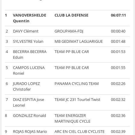
1
VANOVERSHELDE
CLUB LA DEFENSE
06:07:11
Quentin
2
DAVY Clément
GROUPAMA-FDJ
00:00:40
3
SYLVESTRE Yolan
MB GEDIMAT LAGUARIGUE
00:01:48
4
BECERRA BECERRA
TEAM PP BLUE CAR
00:01:53
Eduin
5
CAMPOS LUCENA
TEAM PP BLUE CAR
00:01:55
Roniel
6
JURADO LOPEZ
PANAMA CYCLING TEAM
00:02:26
Christofer
7
DIAZ ESPITIA Jose
TEAM JC 231 Tourtel Twist
00:02:32
Leonel
8
GONZALEZ Ronald
TEAM ENERGIZER
00:02:36
MARTINIQUE CYCLE
9
ROJAS ROJAS Mario
ARC EN CIEL CLUB CYCLISTE
00:02:39