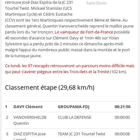
retrouve José Diaz Espitia de la JC 231
Saint Denis.
ê
t
ê
e
f
t
r
t
)
e
Tourtel Twist. Mickaël Stanislas (UCS
r
e
r
n
Martinique Cycle) et Cédric Eustache
e
)
e
ê
)
)
t
(CCV) sont les 1ers Martiniquais respectivement 8ème et 9ème. Au
r
e
classement général, Quentin Vanoverschelde reprend le maillot jaune
)
perdu lors du 1er tronçon.
Le vainqueur de Fort-de-France
possède
40 secondes d’avance sur Clément Davy et 1min 48s sur Yolan
Sylvestre qui a perdu près de 2 minutes ce dimanche après-midi
malgré l’appui du nombreux public massé dans la montée et le port
de la tunique jaune.
Ce lundi, les 97 rescapés retrouveront un parcours moins difficile mais
qui peut s’avérer piégeux entre les Trois-Ilets et la Trinité
(102 km).
Classement étape (29,68 km/h)
1
DAVY Clément
GROUPAMA-FDJ
00:21:50
2
VANOVERSHELDE
CLUB LA DEFENSE
00:00:00
Quentin
3
DIAZ ESPITIA Jose
TEAM JC 231 Tourtel Twist
00:00:08
Leonel