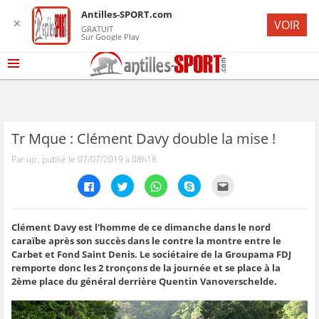
Antilles-SPORT.com
✕
VOIR
GRATUIT
Sur Google Play
Tr Mque : Clément Davy double la mise !
Par ujc, publié le 07/07/2019 à 08h18
C
C
C
C
C
l
l
l
l
l
i
i
i
i
i
q
q
q
q
q
u
u
u
u
u
e
e
e
e
e
Clément Davy est l'homme de ce dimanche dans le nord
z
z
z
z
z
caraïbe après son succès dans le contre la montre entre le
p
p
p
p
p
o
o
o
o
o
Carbet et Fond Saint Denis. Le sociétaire de la Groupama FDJ
u
u
u
u
u
remporte donc les 2 tronçons de la journée et se place à la
r
r
r
r
r
p
p
p
p
e
2ème place du général derrière Quentin Vanoverschelde.
a
a
a
a
n
r
r
r
r
v
t
t
t
t
o
a
a
a
a
y