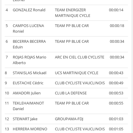
4
GONZALEZ Ronald
TEAM ENERGIZER
00:00:14
MARTINIQUE CYCLE
5
CAMPOS LUCENA
TEAM PP BLUE CAR
00:00:18
Roniel
6
BECERRA BECERRA
TEAM PP BLUE CAR
00:00:34
Eduin
7
ROJAS ROJAS Mario
ARC EN CIEL CLUB CYCLISTE
00:00:34
Alberto
8
STANISLAS Mickaël
UCS MARTINIQUE CYCLE
00:00:43
9
EUSTACHE Cédric
CLUB CYCLISTE VAUCLINOIS
00:00:49
10
AMADORI Julien
CLUB LA DEFENSE
00:00:53
11
TEKLEHAIMANOT
TEAM PP BLUE CAR
00:00:55
Daniel
12
STEWART Jake
GROUPAMA-FDJ
00:01:03
13
HERRERA MORENO
CLUB CYCLISTE VAUCLINOIS
00:01:05