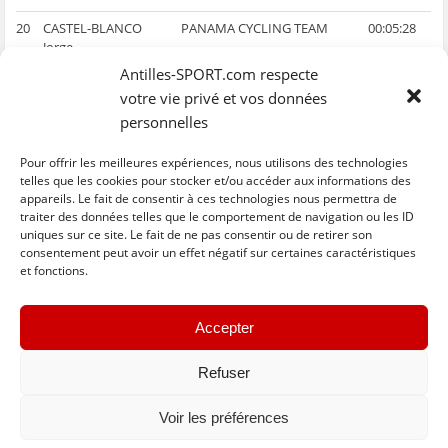
20
CASTEL-BLANCO
PANAMA CYCLING TEAM
00:05:28
Jorge
Antilles-SPORT.com respecte
…
votre vie privé et vos données
23
VINETOT Romain
SELECTION GUADELOUPE
00:07:19
personnelles
…
Pour offrir les meilleures expériences, nous utilisons des technologies
telles que les cookies pour stocker et/ou accéder aux informations des
28
RINGUET Patrice
SELECTION GUYANE
00:10:18
appareils. Le fait de consentir à ces technologies nous permettra de
traiter des données telles que le comportement de navigation ou les ID
uniques sur ce site. Le fait de ne pas consentir ou de retirer son
C
C
C
C
C
l
l
l
l
l
consentement peut avoir un effet négatif sur certaines caractéristiques
i
i
i
i
i
et fonctions.
q
q
q
q
q
u
u
u
u
u
e
e
e
e
e
z
z
z
z
z
« Previous
Next »
p
p
p
p
p
Accepter
o
o
o
o
o
u
u
u
u
u
r
r
r
r
r
p
p
p
p
e
Refuser
a
a
a
a
n
r
r
r
r
v
t
t
t
t
o
Voir les préférences
a
a
a
a
y
g
g
g
g
e
e
e
e
e
r