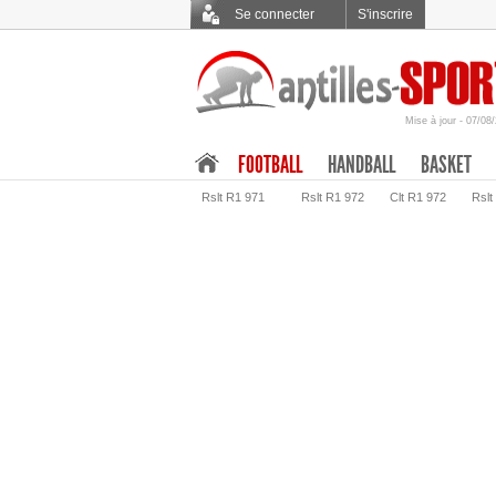
Se connecter
S'inscrire
Mise à jour - 07/08
.
FOOTBALL
HANDBALL
BASKET
Rslt R1 971
Rslt R1 972
Clt R1 972
Rslt