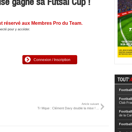
se gagne sa Futsal Cup !
st réservé aux Membres Pro du Team.
ecté pour y accéder.
Connexion / Inscription
TOUT'
A
Football
Football
Club Fra
Article suivant
Tr Mque : Clément Davy double la mise ! ...
Football
de la Ca
Football