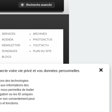
Recherche avancée
SERVICES
ARCHIVES
AGENDA
PHOTOACTUS
NEWSLETTER
TOUT'ACTU
SONDAGES
PLAN DU SITE
BLOGS
cte votre vie privé et vos données personnelles
isons des technologies
r aux informations des
 nous permettra de traiter
gation ou les ID uniques
tirer son consentement peut
s et fonctions.