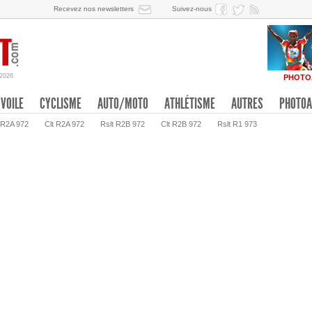
Recevez nos newsletters
Suivez-nous
/2026
PHOTO
VOILE
CYCLISME
AUTO/MOTO
ATHLÉTISME
AUTRES
PHOTOA
 R2A 972
Clt R2A 972
Rslt R2B 972
Clt R2B 972
Rslt R1 973