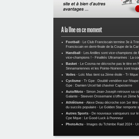
A la Une en ce moment
Football
-
Le Club Franciscain termine 3e à Tri
Franciscain en demi-finale de la Coupe de la Ca
Handball
-
Les Antilles sont vice-champions de
vice-champions !
-
Finalités Ultramarines : La co
Basket
-
Le Cosma ne décroche pas le titre en N
Sinnamariennes et les Pointe-Noiriens sont toujo
Voiles
-
Loïc Mas tient sa 2ème étoile
-
Tr Mque :
Cyclisme
-
Tr Gpe : Doublé vendéen sur l’étap
Gpe : Damien Urcel fait chavirer Capesterre
Auto/Moto
-
Simon Jean-Joseph retrouve sa 
Galante
-
Steeven Orosemane s’offre un 2ème 
Athlétisme
-
Alexe Deau décroche son 1er titre
du succès populaire
-
Le Golden Star remporte 
Autres Sports
-
De nouveaux vainqueurs sur le t
Cpe Mque : Le Good-Luck à l’honneur
PhotoActu
-
Images du Tchimbe Raid 2024
-
Un