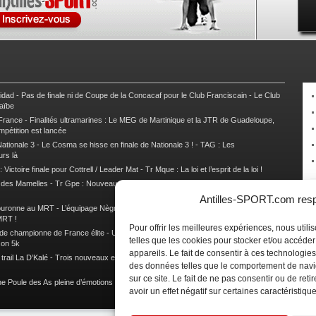
nidad
-
Pas de finale ni de Coupe de la Concacaf pour le Club Franciscain
-
Le Club
raïbe
 France
-
Finalités ultramarines : Le MEG de Martinique et la JTR de Guadeloupe,
mpétition est lancée
ationale 3
-
Le Cosma se hisse en finale de Nationale 3 !
-
TAG : Les
urs là
 Victoire finale pour Cottrell / Leader Mat
-
Tr Mque : La loi et l’esprit de la loi !
e des Mamelles
-
Tr Gpe : Nouveau changement de leader, Damien Urcel out
-
Tr
Antilles-SPORT.com respe
couronne au MRT
-
L’équipage Nègre – Gérard remporte le 9e rallye du Pays Marie-
MRT !
Pour offrir les meilleures expériences, nous util
 de championne de France élite
-
Un semi marathon sous le signe de la chaleur et
telles que les cookies pour stocker et/ou accéde
son 5k
appareils. Le fait de consentir à ces technologies
rail La D’Kalé
-
Trois nouveaux et un habitué au palmarès du Trail des Trésors
-
des données telles que le comportement de navi
sur ce site. Le fait de ne pas consentir ou de re
e Poule des As pleine d’émotions !
-
Images de la Woulib 113 X-Trem
avoir un effet négatif sur certaines caractéristique