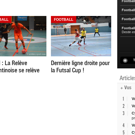
Football
Football
Football
BALL
FOOTBALL
Football
Destin e
T
 : La Relève
Dernière ligne droite pour
tinoise se relève
la Futsal Cup !
Articl
+ Vus
1
V
2
V
3
C
p
4
V
5
C