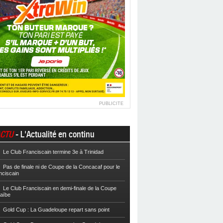
PUBLICITE
CTU
- L'Actualité en continu
Le Club Franciscain termine 3e à Trinidad
Football
Cpe VYV : Les Martiniquais 
Pas de finale ni de Coupe de la Concacaf pour le
Football
Cpe VYV : L’AS Gosier et le
nciscain
Football
La Coupe de Martinique dor
Le Club Franciscain en demi-finale de la Coupe
raïbe
Football
Reg 2 : L’AS Morne-des-Es
l’Inter Sainte-Anne, champion
Gold Cup : La Guadeloupe repart sans point
Football
Reg 1 972 : Le CS Case-Pilo