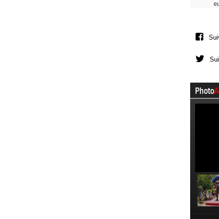
e
Sui
Sui
Photo
A