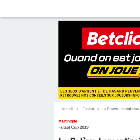
Accueil
»
Football
»
La Relève Lamentinoise 
Martinique
Futsal Cup 2019