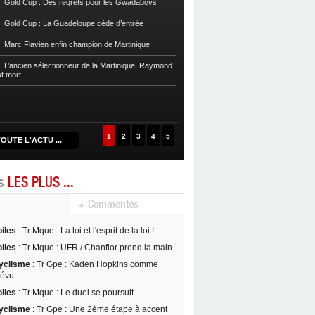
Gold Cup : Des regrets pour les Gwadaboys
Football
Reg 1 972 : Le RC Saint-J
Gold Cup : La Guadeloupe cède d’entrée
Football
Cpe Mque : Le RC Saint-Jos
Marc Flavien enfin champion de Martinique
Franciscain en finale
L’ancien sélectionneur de la Martinique, Raymond
Football
L’US Robert retrouve la Ré
st mort
1
2
3
4
5
OUTE L'ACTU ...
es
LES PLUS ...
+ Commentés
oiles
: Tr Mque : La loi et l'esprit de la loi !
oiles
: Tr Mque : UFR / Chanflor prend la main
yclisme
: Tr Gpe : Kaden Hopkins comme
révu
oiles
: Tr Mque : Le duel se poursuit
yclisme
: Tr Gpe : Une 2ème étape à accent