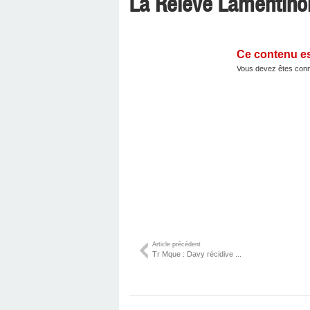
La Relève Lamentinoi
Ce contenu e
Vous devez êtes conn
Article précédent
Tr Mque : Davy récidive ...