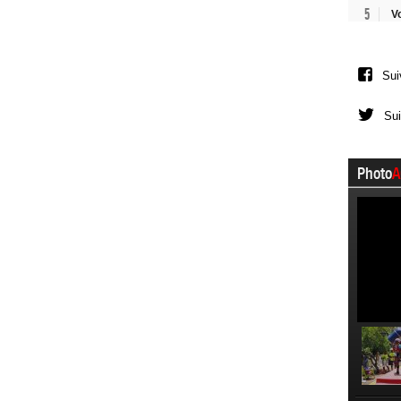
5
V
Sui
Sui
Photo
A