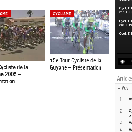
Cycl, T.
et l’UC 
ISME
CYCLISME
Cycl, T.
Stefan B
Cycl, T.
15e Tour Cycliste de la
T
ycliste de la
Guyane – Présentation
e 2005 –
Articl
ntation
+ Vus
1
V
la
2
C
p
3
V
4
V