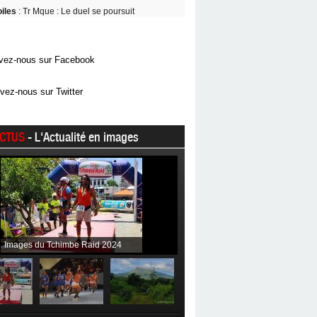
oiles
: Tr Mque : Le duel se poursuit
vez-nous sur Facebook
vez-nous sur Twitter
CTUS
- L'Actualité en images
Images du Tchimbe Raid 2024