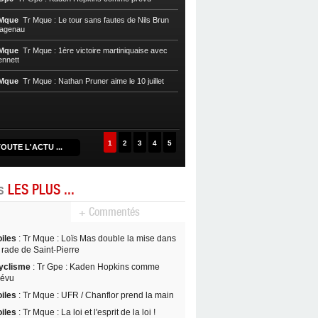
Cycl, T. Mque
Tr Mque : Nils Brun pre
 Mque
Tr Mque : Le tour sans fautes de Nils Brun
Hagenau
Cycl, T. Mque
Tr Mque : Hagenau re
Nils Brun au Gros-Morne
 Mque
Tr Mque : 1ère victoire martiniquaise avec
ennett
Cycl, T. Mque
Tr Mque : Coup double
Witzack
 Mque
Tr Mque : Nathan Pruner aime le 10 juillet
Cycl, T. Mque
Tr Mque : L’UC Hagen
1
2
3
4
5
OUTE L'ACTU ...
es
LES PLUS ...
+ Commentés
oiles
: Tr Mque : Loïs Mas double la mise dans
 rade de Saint-Pierre
yclisme
: Tr Gpe : Kaden Hopkins comme
révu
oiles
: Tr Mque : UFR / Chanflor prend la main
oiles
: Tr Mque : La loi et l'esprit de la loi !