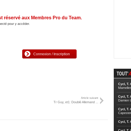
st réservé aux Membres Pro du Team.
ecté pour y accéder.
Connexion / Inscription
TOUT'
A
Cycl, T.
Mamelle
Cycl, T.
Article suivant
Damien U
Tr Guy, et1: Doublé Allemand ...
Cycl, T.
Capester
Cycl, T.
Cycl, T.