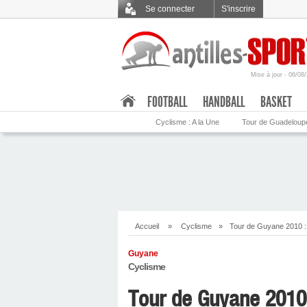
Se connecter
S'inscrire
Mise à jour - 06/08
.
FOOTBALL
HANDBALL
BASKET
Cyclisme : A la Une
Tour de Guadeloup
Accueil
»
Cyclisme
»
Tour de Guyane 2010 :
Guyane
Cyclisme
Tour de Guyane 2010 