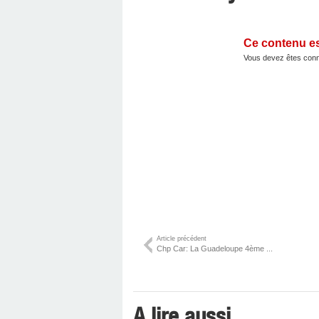
Ce contenu e
Vous devez êtes conn
Article précédent
Chp Car: La Guadeloupe 4ème ...
A lire aussi ...