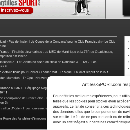
nidad
-
Pas de finale ni de Coupe de la Concacaf pour le Club Franciscain
-
Le Club
raïbe
 France
-
Finalités ultramarines : Le MEG de Martinique et la JTR de Guadeloupe,
mpétition est lancée
ationale 3
-
Le Cosma se hisse en finale de Nationale 3 !
-
TAG : Les
urs là
 Victoire finale pour Cottrell / Leader Mat
-
Tr Mque : La loi et l’esprit de la loi !
e des Mamelles
-
Tr Gpe : Nouveau changement de leader, Damien Urcel out
-
Tr
Antilles-SPORT.com respe
couronne au MRT
-
L’équipage Nègre – Gérard remporte le 9e rallye du Pays Marie-
MRT !
Pour offrir les meilleures expériences, nous util
 de championne de France élite
-
Un semi marathon sous le signe de la chaleur et
telles que les cookies pour stocker et/ou accéde
son 5k
appareils. Le fait de consentir à ces technologies
rail La D’Kalé
-
Trois nouveaux et un habitué au palmarès du Trail des Trésors
-
des données telles que le comportement de navi
sur ce site. Le fait de ne pas consentir ou de re
e Poule des As pleine d’émotions !
-
Images de la Woulib 113 X-Trem
avoir un effet négatif sur certaines caractéristique