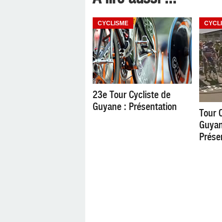
CYCLISME
CYCL
23e Tour Cycliste de
Guyane : Présentation
Tour C
Guyan
Prése