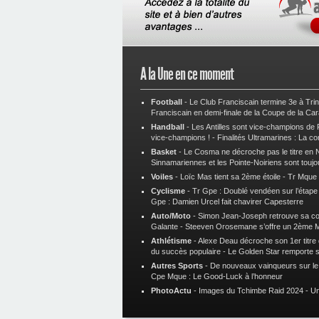
A la Une en ce moment
Football
-
Le Club Franciscain termine 3e à Tri
Franciscain en demi-finale de la Coupe de la Ca
Handball
-
Les Antilles sont vice-champions de
vice-champions !
-
Finalités Ultramarines : La co
Basket
-
Le Cosma ne décroche pas le titre en N
Sinnamariennes et les Pointe-Noiriens sont toujo
Voiles
-
Loïc Mas tient sa 2ème étoile
-
Tr Mque :
Cyclisme
-
Tr Gpe : Doublé vendéen sur l’étap
Gpe : Damien Urcel fait chavirer Capesterre
Auto/Moto
-
Simon Jean-Joseph retrouve sa 
Galante
-
Steeven Orosemane s’offre un 2ème 
Athlétisme
-
Alexe Deau décroche son 1er titre
du succès populaire
-
Le Golden Star remporte 
Autres Sports
-
De nouveaux vainqueurs sur le t
Cpe Mque : Le Good-Luck à l’honneur
PhotoActu
-
Images du Tchimbe Raid 2024
-
Un