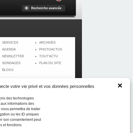
Recherche avancée
SERVICES
ARCHIVES
AGENDA
PHOTOACTUS
NEWSLETTER
TOUT'ACTU
SONDAGES
PLAN DU SITE
BLOGS
cte votre vie privé et vos données personnelles
isons des technologies
r aux informations des
 nous permettra de traiter
gation ou les ID uniques
tirer son consentement peut
s et fonctions.