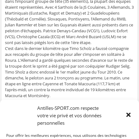
g
g
g
g
e
dans l’imposant groupe de tête (35 éléments), la plupart des équipes
e
e
e
e
r
étaient représentées. Avec 4 Sarthois de la JS Coulaines, 3 Allemands, 3
r
r
r
r
p
s
s
s
s
a
Martiniquais (Eustache, Ragot et Demazy) et 2 Guadeloupéens
u
u
u
u
r
(Théobald et Cornélie). Slovaques, Pontivyens, l’Allemand du RMB,
r
r
r
r
e
F
T
W
S
-
Julian Rammler et bien sur les Guyanais étaient aussi présents dans ce
a
w
h
k
m
c
i
a
y
a
peloton d’échappés. Patrice Denays-Candau (VCG1), Ludovic Exfort
e
t
t
p
i
(VCS), Christophe Cazala (ECG) et Marc-André Buzaré (USLM) ne se
b
t
s
e
l
o
e
A
(
à
sont pas laissés piégés lors de cette 1ère étape.
o
r
p
o
u
C’est dans le dernier kilomètre que Timo Scholz a faussé compagnie
k
(
p
u
n
(
o
(
v
a
aux rescapés du groupe de tête pour aller s’imposer en solitaire à
o
u
o
r
m
u
v
u
e
i
Roura. L’Allemand a gardé quelques secondes d’avance sur le reste de
v
r
v
d
(
la troupe dont le sprint a été gagné par son coéquipier Rudiger Selig.
r
e
r
a
o
e
d
e
n
u
Timo Sholz a donc endossé le 1er maillot jaune du Tour 2010. Ce
d
a
d
s
v
dimanche, le peloton aura 2 tronçons au programme. Le matin, une
a
n
a
u
r
n
s
n
n
e
étape en ligne entre Cayenne et Tonate Macouria (117,7 km) et
s
u
s
e
d
l’après-midi, un contre la montre individuel de 19 kilomètres entre
u
n
u
n
a
n
e
n
o
n
Macouria et Montsinéry.
e
n
e
u
s
n
o
n
v
u
o
u
o
e
n
Classement
Antilles-SPORT.com respecte
u
v
u
l
e
1. Timo Scholz (Allemagne) en 3h 05min
v
e
v
l
n
votre vie privé et vos données
e
l
e
e
o
2. Rüdiger Selig (Allemagne) à 6s
l
l
l
f
u
personnelles
3. Kobus Hereijgers (Pays-Bas) à 6s
l
e
l
e
v
e
f
e
n
e
4. Frédéric Théobald (Guadeloupe) à 6s
f
e
f
ê
l
e
n
e
t
l
5. Vincent Freulon (JS Coulaines) à 6s
Pour offrir les meilleures expériences, nous utilisons des technologies
n
ê
n
r
e