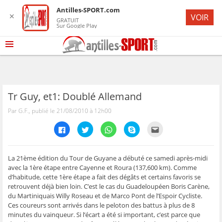
Antilles-SPORT.com
✕
VOIR
GRATUIT
Sur Google Play
Tr Guy, et1: Doublé Allemand
Par G.F., publié le 21/08/2010 à 12h00
C
C
C
C
C
l
l
l
l
l
i
i
i
i
i
q
q
q
q
q
u
u
u
u
u
e
e
e
e
e
La 21ème édition du Tour de Guyane a débuté ce samedi après-midi
z
z
z
z
z
avec la 1ère étape entre Cayenne et Roura (137,600 km). Comme
p
p
p
p
p
o
o
o
o
o
d’habitude, cette 1ère étape a fait des dégâts et certains favoris se
u
u
u
u
u
retrouvent déjà bien loin. C’est le cas du Guadeloupéen Boris Carène,
r
r
r
r
r
p
p
p
p
e
du Martiniquais Willy Roseau et de Marco Pont de l’Espoir Cycliste.
a
a
a
a
n
r
r
r
r
v
Ces coureurs sont arrivés dans le peloton des battus à plus de 8
t
t
t
t
o
minutes du vainqueur. Si l’écart a été si important, c’est parce que
a
a
a
a
y